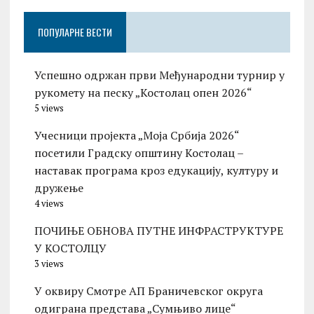
ПОПУЛАРНЕ ВЕСТИ
Успешно одржан први Међународни турнир у
рукомету на песку „Костолац опен 2026“
5 views
Учесници пројекта „Моја Србија 2026“
посетили Градску општину Костолац –
наставак програма кроз едукацију, културу и
дружење
4 views
ПОЧИЊЕ ОБНОВА ПУТНЕ ИНФРАСТРУКТУРЕ
У КОСТОЛЦУ
3 views
У оквиру Смотре АП Браничевског округа
одиграна представа „Сумњиво лице“