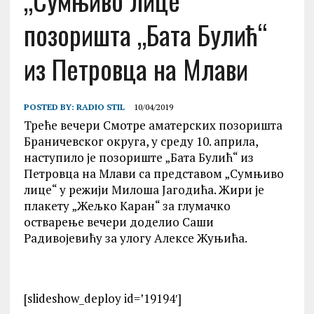
„Сумњиво лице“
позоришта „Бата Булић“
из Петровца на Млави
POSTED BY:
RADIO STIL
10/04/2019
Треће вечери Смотре аматерских позоришта
Браничевског округа, у среду 10. априла,
наступило је позориште „Бата Булић“ из
Петровца на Млави са представом „Сумњиво
лице“ у режији Милоша Јагодића. Жири је
плакету „Жељко Kаран“ за глумачко
остварење вечери доделио Саши
Радивојевићу за улогу Алексе Жуњића.
[slideshow_deploy id=’19194′]