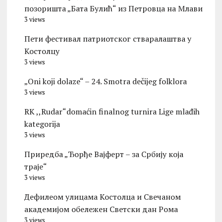
позоришта „Бата Булић“ из Петровца на Млави
3 views
Пети фестивал патриотског стваралаштва у
Костолцу
3 views
„Oni koji dolaze“ – 24. Smotra dečijeg folklora
3 views
RK ,,Rudar“domaćin finalnog turnira Lige mlađih
kategorija
3 views
Приредба „Ђорђе Вајферт – за Србију која
траје“
3 views
Дефилеом улицама Костолца и Свечаном
академијом обележен Светски дан Рома
3 views