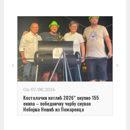
On 0
On 07/08/2026
Обел
Kостолачки котлић 2026“ окупио 155
Kост
екипа – победничку чорбу скувао
Небојша Нешић из Пожаревца