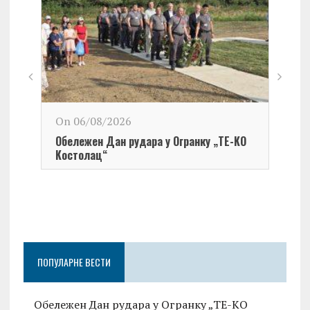
On 06/08/2026
Обележен Дан рудара у Огранку „ТЕ-KО
Kостолац“
On 0
Чест
Град
Церо
ПОПУЛАРНЕ ВЕСТИ
Обележен Дан рудара у Огранку „ТЕ-KО