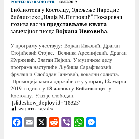
POSTED BY:
RADIO STIL
08/03/2019
Библиотека у Костолцу, Одељење Народне
библиотеке „Илија М. Петровић“ Пожаревац
позива вас на
представљање књига
завичајног писца
Војкана Ивковића
.
У програму учествују:
Војкан Ивковић,
Драган
Стојићевић Стојке,
Велинка Арсенијевић,
Драган
Журжевић,
Златан Пејкић.
У музичком делу
програма наступиће
Љубиша Сарафимовић,
фрулаш и
Слободан Јанковић, вокални солиста.
уторак, 12. мар
Промоција књига одржаће се у
та
18 часова
Библиотеци
2019. година, у
у
у
Костолцу.
Улаз је слободан.
[slideshow_deploy id=’18325′]
БРОЈ ПРЕГЛЕДА:
674
F
E
X
R
V
W
M
a
m
e
ib
h
es