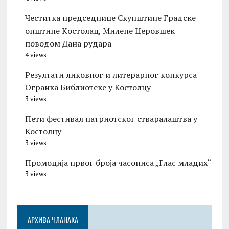
Честитка председнице Скупштине Градске
општине Kостолац, Милене Церовшек
поводом Дана рудара
4 views
Резултати ликовног и литерарног конкурса
Огранка Библиотеке у Костолцу
3 views
Пети фестивал патриотског стваралаштва у
Костолцу
3 views
Промоција првог броја часописа „Глас младих“
3 views
АРХИВА ЧЛАНАКА