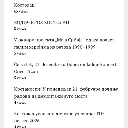
Kостолац“
65 views
ВОДИЧ КРОЗ КОСТОЛАЦ
8 views
У оквиру пројекта „Моја Србија“ одата почаст
палим херојима из ратова 1990–1999.
5 views
Četvrtak, 21. decembra u Domu omladine koncert
Goce Tržan
5 views
Kрстаноски: У понедељак 21. фебруара почињу
радови на демонтажи ауто моста
4 views
Костолац успешно дочекао учеснике TID
регате 2026
4 views