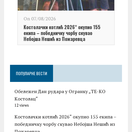
On 0
On 07/08/2026
Обел
Kостолачки котлић 2026“ окупио 155
Kост
екипа – победничку чорбу скувао
Небојша Нешић из Пожаревца
ПОПУЛАРНЕ ВЕСТИ
Обележен Дан рудара у Огранку „ТЕ-KО
Kостолац“
12 views
Kостолачки котлић 2026“ окупио 155 екипа –
победничку чорбу скувао Небојша Нешић из
Пожаревца