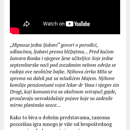
„Hipnoza jedne ljubavi“ govori o porodici,
odlascima, ljubavi prema bližnjima… Pred kućom
šumara Ranka i njegove žene učiteljice Soje jedne
septembarske noći pod zvezdanim nebom odvija se
radnja ove neobične bajke. Njihova ćerka Mila se
sprema na dalek put sa mladićem Majem. Njihove
komšije penzionisani vojni lekar dr Vasa i njegov sin
Dragi, koji komunicira sa okolinom svirajući gajde,
proučavaju nesvakidašnje pojave koje su zadesile
mirno planinsko seoce…
Kako to biva u dobrim predstavama, zanosna
pozorišna igra mnogo je više od bespoštednog