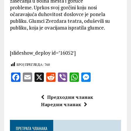
zasecanja u bolna mesta i goruće
probleme. Uprkos svoj gorčini koju nosi
očaravajuća duhovitost doslovce je ponela
publiku. Glumci Zvezdara teatra, oduševili su
publiku, koja je ovacijama ispratila glumce.
[slideshow_deploy id=’16052′]
БРОЈ ПРЕГЛЕДА:
760
F
E
X
R
V
W
M
a
m
e
ib
h
es
ce
ai
d
er
at
se
Предходни чланак
b
l
di
s
n
Наредни чланак
o
t
A
g
o
p
er
ПРЕТРАГА ЧЛАНАКА