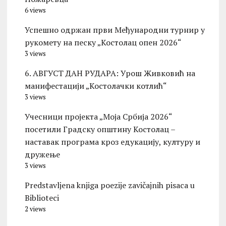
6 views
Успешно одржан први Међународни турнир у
рукомету на песку „Костолац опен 2026“
3 views
6. АВГУСТ ДАН РУДАРА: Урош Живковић на
манифестацији „Костолачки котлић“
3 views
Учесници пројекта „Моја Србија 2026“
посетили Градску општину Костолац –
наставак програма кроз едукацију, културу и
дружење
3 views
Predstavljena knjiga poezije zavičajnih pisaca u
Biblioteci
2 views