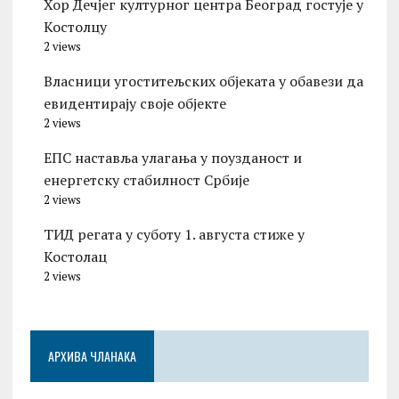
Хор Дечјег културног центра Београд гостује у
Костолцу
2 views
Власници угоститељских објеката у обавези да
евидентирају своје објекте
2 views
ЕПС наставља улагања у поузданост и
енергетску стабилност Србије
2 views
ТИД регата у суботу 1. августа стиже у
Костолац
2 views
АРХИВА ЧЛАНАКА