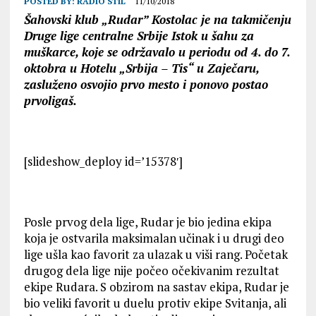
POSTED BY:
RADIO STIL
11/10/2018
Šahovski klub „Rudar” Kostolac je na takmičenju
Druge lige centralne Srbije Istok u šahu za
muškarce, koje se održavalo u periodu od 4. do 7.
oktobra u Hotelu „Srbija – Tis“ u Zaječaru,
zasluženo osvojio prvo mesto i ponovo postao
prvoligaš.
[slideshow_deploy id=’15378′]
Posle prvog dela lige, Rudar je bio jedina ekipa
koja je ostvarila maksimalan učinak i u drugi deo
lige ušla kao favorit za ulazak u viši rang. Početak
drugog dela lige nije počeo očekivanim rezultat
ekipe Rudara. S obzirom na sastav ekipa, Rudar je
bio veliki favorit u duelu protiv ekipe Svitanja, ali