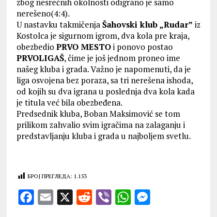
zbog nesrećnih okolnosti odigrano je samo
nerešeno(4:4).
U nastavku takmičenja
Šahovski klub „Rudar”
iz
Kostolca je sigurnom igrom, dva kola pre kraja,
obezbedio
PRVO MESTO
i ponovo postao
PRVOLIGAŠ
, čime je još jednom proneo ime
našeg kluba i grada. Važno je napomenuti, da je
liga osvojena bez poraza, sa tri nerešena ishoda,
od kojih su dva igrana u poslednja dva kola kada
je titula već bila obezbeđena.
Predsednik kluba, Boban Maksimović se tom
prilikom zahvalio svim igračima na zalaganju i
predstavljanju kluba i grada u najboljem svetlu.
БРОЈ ПРЕГЛЕДА:
1.153
F
E
X
R
V
W
M
a
m
e
ib
h
es