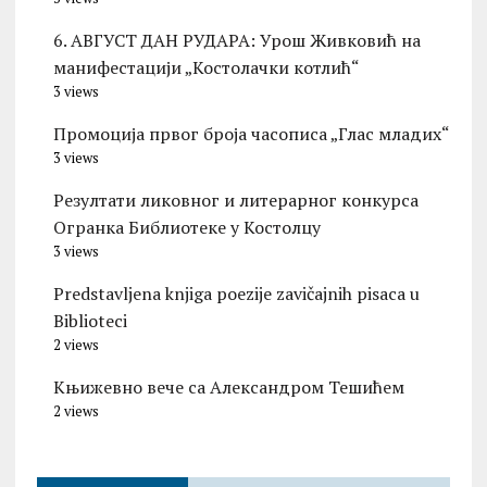
6. АВГУСТ ДАН РУДАРА: Урош Живковић на
манифестацији „Костолачки котлић“
3 views
Промоција првог броја часописа „Глас младих“
3 views
Резултати ликовног и литерарног конкурса
Огранка Библиотеке у Костолцу
3 views
Predstavljena knjiga poezije zavičajnih pisaca u
Biblioteci
2 views
Књижевно вече са Александром Тешићем
2 views