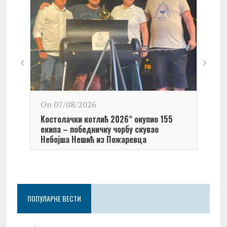
On 0
On 07/08/2026
Обел
Kостолачки котлић 2026“ окупио 155
Kост
екипа – победничку чорбу скувао
Небојша Нешић из Пожаревца
ПОПУЛАРНЕ ВЕСТИ