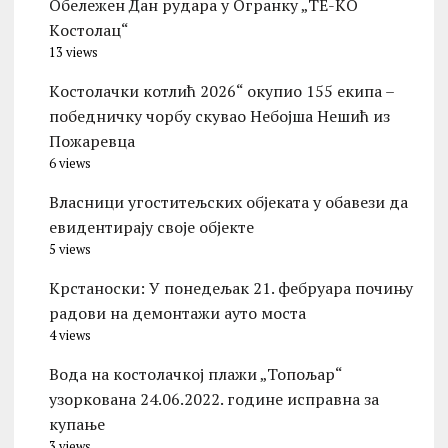
Обележен Дан рудара у Огранку „ТЕ-KО
Kостолац“
13 views
Kостолачки котлић 2026“ окупио 155 екипа –
победничку чорбу скувао Небојша Нешић из
Пожаревца
6 views
Власници угоститељских објеката у обавези да
евидентирају своје објекте
5 views
Kрстаноски: У понедељак 21. фебруара почињу
радови на демонтажи ауто моста
4 views
Вода на костолачкој плажи „Топољар“
узоркована 24.06.2022. године исправна за
купање
3 views