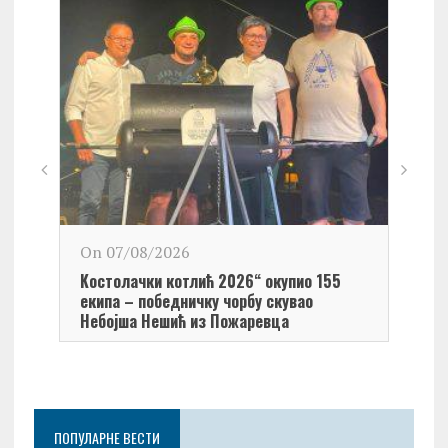
On 0
On 07/08/2026
Обел
Kостолачки котлић 2026“ окупио 155
Kост
екипа – победничку чорбу скувао
Небојша Нешић из Пожаревца
ПОПУЛАРНЕ ВЕСТИ