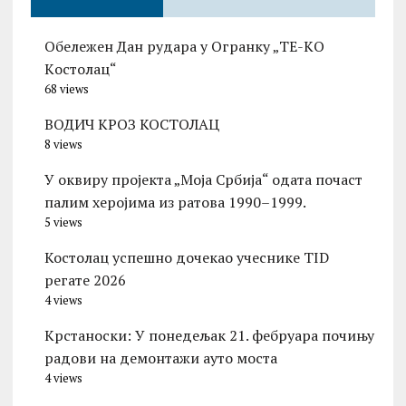
Обележен Дан рудара у Огранку „ТЕ-KО
Kостолац“
68 views
ВОДИЧ КРОЗ КОСТОЛАЦ
8 views
У оквиру пројекта „Моја Србија“ одата почаст
палим херојима из ратова 1990–1999.
5 views
Костолац успешно дочекао учеснике TID
регате 2026
4 views
Kрстаноски: У понедељак 21. фебруара почињу
радови на демонтажи ауто моста
4 views