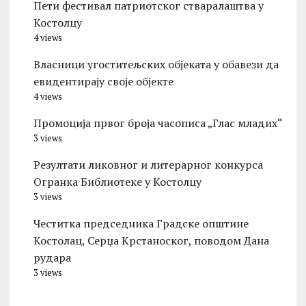
Пети фестивал патриотског стваралаштва у
Костолцу
4 views
Власници угоститељских објеката у обавези да
евидентирају своје објекте
4 views
Промоција првог броја часописа „Глас младих“
3 views
Резултати ликовног и литерарног конкурса
Огранка Библиотеке у Костолцу
3 views
Честитка председника Градске општине
Костолац, Серџа Крстаноског, поводом Дана
рудара
3 views