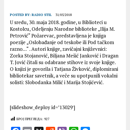
POSTED BY:
RADIO STIL
31/05/2018
U sredu, 30. maja 2018. godine, u Biblioteci u
Kostolcu, Odeljenju Narodne biblioteke „Ilija M.
Petrović“ Požarevac, predstavljena je knjiga
poezije „Oslobađanje od teskobe ili Pod tačkom
razno…“ . Autori knjige, zavičajni književnici:
Zorka Stojanović, Biljana Mešić Janković i Dragan
T. Jović čitali su odabrane stihove iz svoje knjige.
O knjizi je govorila i Tatjana Živković, diplomirani
bibliotekar savetnik, a veče su upotpunili vokalni
solisti: Slobodanka Milić i Marija Stojićević.
[slideshow_deploy id=’13029′]
БРОЈ ПРЕГЛЕДА:
927