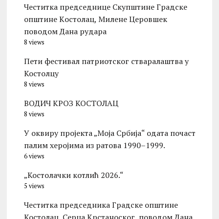
Честитка председнице Скупштине Градске
општине Kостолац, Милене Церовшек
поводом Дана рудара
8 views
Пети фестивал патриотског стваралаштва у
Костолцу
8 views
ВОДИЧ КРОЗ КОСТОЛАЦ
8 views
У оквиру пројекта „Моја Србија“ одата почаст
палим херојима из ратова 1990–1999.
6 views
„Костолачки котлић 2026.“
5 views
Честитка председника Градске општине
Костолац, Серџа Крстаноског, поводом Дана