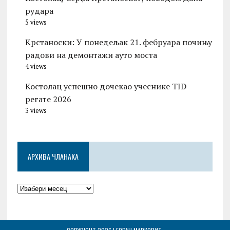
рудара
5 views
Kрстаноски: У понедељак 21. фебруара почињу
радови на демонтажи ауто моста
4 views
Костолац успешно дочекао учеснике TID
регате 2026
3 views
АРХИВА ЧЛАНАКА