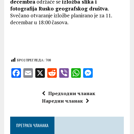
decembra
održaće se
izložba slika i
fotografija Rusko geografskog društva
.
Svečano otvaranje izložbe planirano je za 11.
decembar u 18:00 časova.
БРОЈ ПРЕГЛЕДА:
708
F
E
X
R
V
W
M
a
m
e
ib
h
es
ce
ai
d
er
at
se
Предходни чланак
b
l
di
s
n
Наредни чланак
o
t
A
g
o
p
er
ПРЕТРАГА ЧЛАНАКА
k
p