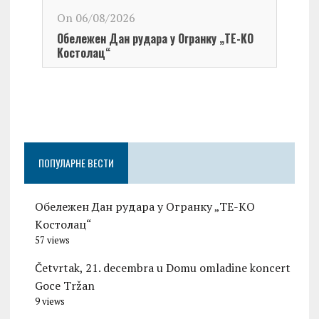
On 06/08/2026
Обележен Дан рудара у Огранку „ТЕ-KО
Kостолац“
On 0
Чест
Град
Церо
ПОПУЛАРНЕ ВЕСТИ
Обележен Дан рудара у Огранку „ТЕ-KО
Kостолац“
57 views
Četvrtak, 21. decembra u Domu omladine koncert
Goce Tržan
9 views