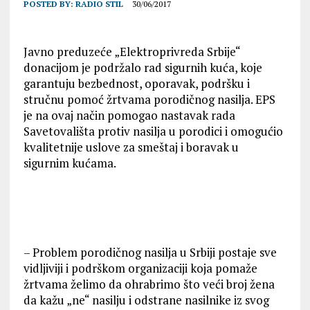
POSTED BY:
RADIO STIL
30/06/2017
Javno preduzeće „Elektroprivreda Srbije“
donacijom je podržalo rad sigurnih kuća, koje
garantuju bezbednost, oporavak, podršku i
stručnu pomoć žrtvama porodičnog nasilja. EPS
je na ovaj način pomogao nastavak rada
Savetovališta protiv nasilja u porodici i omogućio
kvalitetnije uslove za smeštaj i boravak u
sigurnim kućama.
– Problem porodičnog nasilja u Srbiji postaje sve
vidljiviji i podrškom organizaciji koja pomaže
žrtvama želimo da ohrabrimo što veći broj žena
da kažu „ne“ nasilju i odstrane nasilnike iz svog