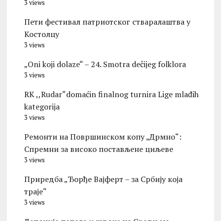
3 views
Пети фестивал патриотског стваралаштва у
Костолцу
3 views
„Oni koji dolaze“ – 24. Smotra dečijeg folklora
3 views
RK ,,Rudar“domaćin finalnog turnira Lige mlađih
kategorija
3 views
Ремонти на Површинском копу „Дрмно“:
Спремни за високо постављене циљеве
3 views
Приредба „Ђорђе Вајферт – за Србију која
траје“
3 views