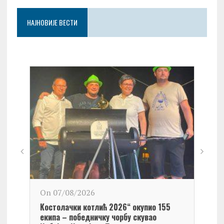
НАЈНОВИЈЕ ВЕСТИ
On 0
On 07/08/2026
Обел
Kостолачки котлић 2026“ окупио 155
Kост
екипа – победничку чорбу скувао