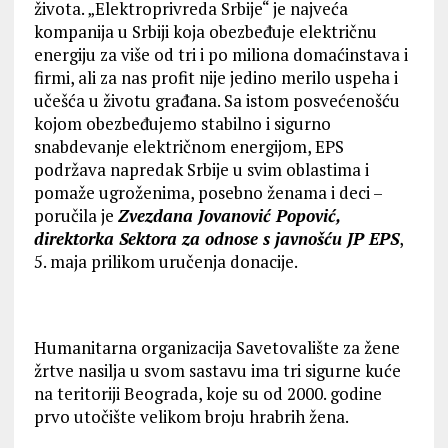
života. „Elektroprivreda Srbije“ je najveća
kompanija u Srbiji koja obezbeđuje električnu
energiju za više od tri i po miliona domaćinstava i
firmi, ali za nas profit nije jedino merilo uspeha i
učešća u životu građana. Sa istom posvećenošću
kojom obezbeđujemo stabilno i sigurno
snabdevanje električnom energijom, EPS
podržava napredak Srbije u svim oblastima i
pomaže ugroženima, posebno ženama i deci –
poručila je
Zvezdana Jovanović Popović,
direktorka Sektora za odnose s javnošću JP EPS
,
5. maja prilikom uručenja donacije.
Humanitarna organizacija Savetovalište za žene
žrtve nasilja u svom sastavu ima tri sigurne kuće
na teritoriji Beograda, koje su od 2000. godine
prvo utočište velikom broju hrabrih žena.