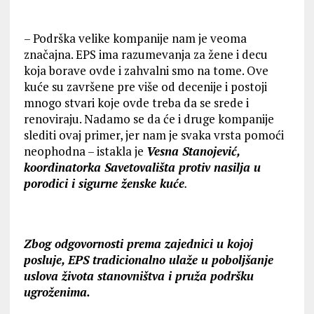
– Podrška velike kompanije nam je veoma
značajna. EPS ima razumevanja za žene i decu
koja borave ovde i zahvalni smo na tome. Ove
kuće su završene pre više od decenije i postoji
mnogo stvari koje ovde treba da se srede i
renoviraju. Nadamo se da će i druge kompanije
slediti ovaj primer, jer nam je svaka vrsta pomoći
neophodna – istakla je
Vesna Stanojević,
koordinatorka Savetovališta protiv nasilja u
porodici i sigurne ženske kuće
.
Zbog odgovornosti prema zajednici u kojoj
posluje, EPS tradicionalno ulaže u poboljšanje
uslova života stanovništva i pruža podršku
ugroženima.