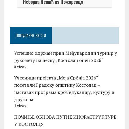
Небојша Нешић из Пожаревца
ПОПУЛАРНЕ ВЕСТИ
Успешно одржан први Међународни турнир у
рукомету на песку „Костолац опен 2026“
5 views
Учесници пројекта „Моја Србија 2026“
посетили Градску општину Костолац –
наставак програма кроз едукацију, културу и
дружење
4 views
ПОЧИЊЕ ОБНОВА ПУТНЕ ИНФРАСТРУКТУРЕ
У КОСТОЛЦУ