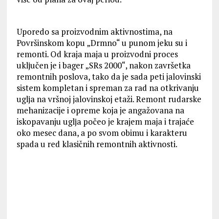
Uporedo sa proizvodnim aktivnostima, na
Površinskom kopu „Drmno“ u punom jeku su i
remonti. Od kraja maja u proizvodni proces
uklјučen je i bager „SRs 2000“, nakon završetka
remontnih poslova, tako da je sada peti jalovinski
sistem kompletan i spreman za rad na otkrivanju
uglјa na vršnoj jalovinskoj etaži. Remont rudarske
mehanizacije i opreme koja je angažovana na
iskopavanju uglјa počeo je krajem maja i trajaće
oko mesec dana, a po svom obimu i karakteru
spada u red klasičnih remontnih aktivnosti.