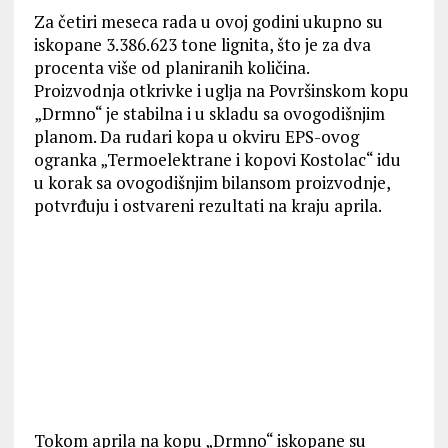
Za četiri meseca rada u ovoj godini ukupno su
iskopane 3.386.623 tone lignita, što je za dva
procenta više od planiranih količina.
Proizvodnja otkrivke i uglјa na Površinskom kopu
„Drmno“ je stabilna i u skladu sa ovogodišnjim
planom. Da rudari kopa u okviru EPS-ovog
ogranka „Termoelektrane i kopovi Kostolac“ idu
u korak sa ovogodišnjim bilansom proizvodnje,
potvrđuju i ostvareni rezultati na kraju aprila.
Tokom aprila na kopu „Drmno“ iskopane su