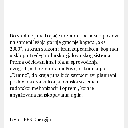
Do sredine juna trajaće i remont, odnosno poslovi
na zameni ležaja gornje gradnje bagera „SRs
2000“, sa kran stazom i kran zupčanikom, koji radi
u sklopu trećeg rudarskog jalovinskog sistema.
Prema očekivanjima i planu sprovođenja
ovogodišnjih remonta na Površinskom kopu
„Drmno“, do kraja juna biće završeni svi planirani
poslovi na dva velika jalovinska sistema i
rudarskoj mehanizaciji i opremi, koja je
angažovana na iskopavanju uglјa.
Izvor: EPS Energija