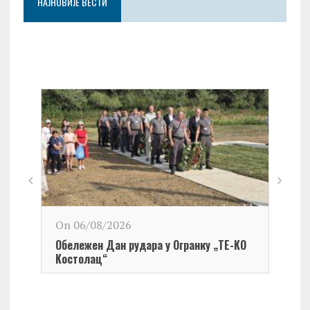
НАЈНОВИЈЕ ВЕСТИ
On 06/08/2026
Обележен Дан рудара у Огранку „ТЕ-KО
Kостолац“
On 0
Чест
Град