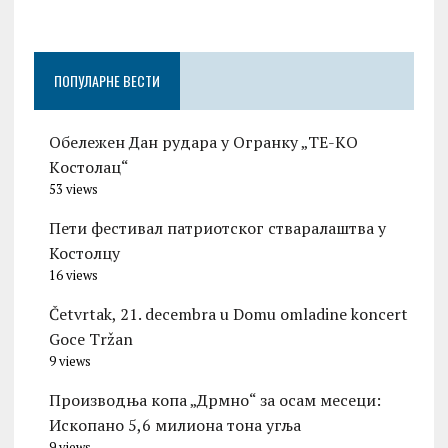
Церо
ПОПУЛАРНЕ ВЕСТИ
Обележен Дан рудара у Огранку „ТЕ-KО
Kостолац“
53 views
Пети фестивал патриотског стваралаштва у
Костолцу
16 views
Četvrtak, 21. decembra u Domu omladine koncert
Goce Tržan
9 views
Производња копа „Дрмно“ за осам месеци:
Ископано 5,6 милиона тона угља
9 views