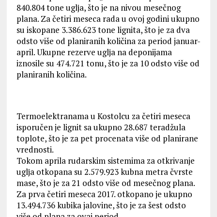
840.804 tone uglјa, što je na nivou mesečnog
plana. Za četiri meseca rada u ovoj godini ukupno
su iskopane 3.386.623 tone lignita, što je za dva
odsto više od planiranih količina za period januar-
april. Ukupne rezerve uglјa na deponijama
iznosile su 474.721 tonu, što je za 10 odsto više od
planiranih količina.
Termoelektranama u Kostolcu za četiri meseca
isporučen je lignit sa ukupno 28.687 teradžula
toplote, što je za pet procenata više od planirane
vrednosti.
Tokom aprila rudarskim sistemima za otkrivanje
uglјa otkopana su 2.579.923 kubna metra čvrste
mase, što je za 21 odsto više od mesečnog plana.
Za prva četiri meseca 2017. otkopano je ukupno
13.494.736 kubika jalovine, što je za šest odsto
više od plana za ovaj period.