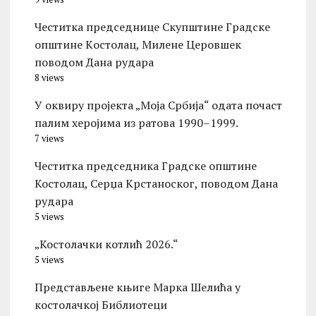
Честитка председнице Скупштине Градске
општине Kостолац, Милене Церовшек
поводом Дана рудара
8 views
У оквиру пројекта „Моја Србија“ одата почаст
палим херојима из ратова 1990–1999.
7 views
Честитка председника Градске општине
Костолац, Серџа Крстаноског, поводом Дана
рудара
5 views
„Костолачки котлић 2026.“
5 views
Представљене књиге Марка Шелића у
костолачкој Библиотеци