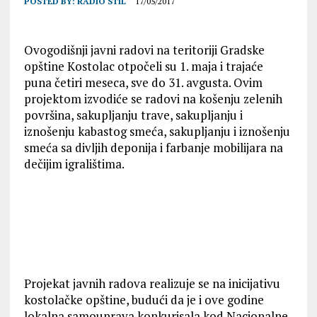
POSTED BY:
RADIO STIL
17/05/2017
Ovogodišnji javni radovi na teritoriji Gradske
opštine Кostolac otpočeli su 1. maja i trajaće
puna četiri meseca, sve do 31. avgusta. Ovim
projektom izvodiće se radovi na košenju zelenih
površina, sakupljanju trave, sakupljanju i
iznošenju kabastog smeća, sakupljanju i iznošenju
smeća sa divljih deponija i farbanje mobilijara na
dečijim igralištima.
Projekat javnih radova realizuje se na inicijativu
kostolačke opštine, budući da je i ove godine
lokalna samouprava konkurisala kod Nacionalne