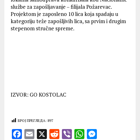
službe za zapošljavanje – filijala Požarevac.
Projektom je zaposleno 10 lica koja spadaju u
kategoriju teže zapošljivih lica, sa prvim i drugim
stepenom stručne spreme.
IZVOR: GO KOSTOLAC
БРОЈ ПРЕГЛЕДА:
897
F
E
X
R
V
W
M