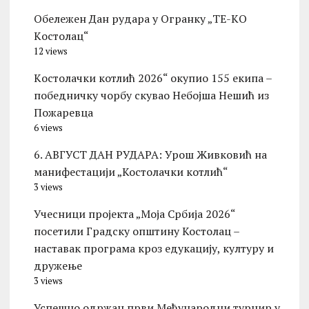
Обележен Дан рудара у Огранку „ТЕ-KО
Kостолац“
12 views
Kостолачки котлић 2026“ окупио 155 екипа –
победничку чорбу скувао Небојша Нешић из
Пожаревца
6 views
6. АВГУСТ ДАН РУДАРА: Урош Живковић на
манифестацији „Костолачки котлић“
3 views
Учесници пројекта „Моја Србија 2026“
посетили Градску општину Костолац –
наставак програма кроз едукацију, културу и
дружење
3 views
Успешно одржан први Међународни турнир у