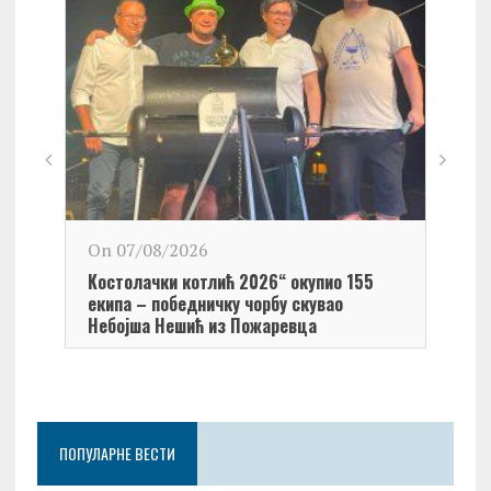
On 0
On 07/08/2026
Обел
Kостолачки котлић 2026“ окупио 155
Kост
екипа – победничку чорбу скувао
Небојша Нешић из Пожаревца
ПОПУЛАРНЕ ВЕСТИ