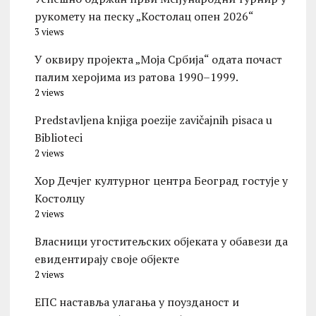
рукомету на песку „Костолац опен 2026“
3 views
У оквиру пројекта „Моја Србија“ одата почаст
палим херојима из ратова 1990–1999.
2 views
Predstavljena knjiga poezije zavičajnih pisaca u
Biblioteci
2 views
Хор Дечјег културног центра Београд гостује у
Костолцу
2 views
Власници угоститељских објеката у обавези да
евидентирају своје објекте
2 views
ЕПС наставља улагања у поузданост и