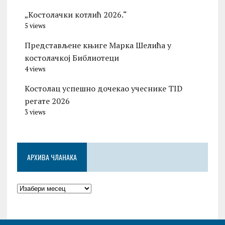
„Костолачки котлић 2026.“
5 views
Представљене књиге Марка Шелића у
костолачкој Библиотеци
4 views
Костолац успешно дочекао учеснике TID
регате 2026
3 views
АРХИВА ЧЛАНАКА