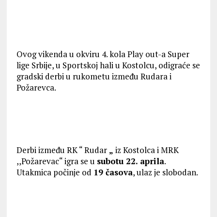
Ovog vikenda u okviru 4. kola Play out-a Super
lige Srbije, u Sportskoj hali u Kostolcu, odigraće se
gradski derbi u rukometu između Rudara i
Požarevca.
Derbi između RK “ Rudar
„
iz Kostolca i MRK
,,Požarevac“ igra se u
subotu 22. aprila
.
Utakmica počinje od
19 časova
, ulaz je slobodan.