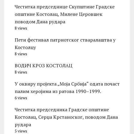
Честитка председнице Скупштине Градске
општине Kостолац, Милене Церовшек
поводом Дана рудара
8 views
Пети фестивал патриотског стваралаштва у
Костолцу
8 views
ВОДИЧ КРОЗ КОСТОЛАЦ
8 views
У оквиру пројекта „Моја Србија“ одата почаст
палим херојима из ратова 1990–1999.
6 views
Честитка председника Градске општине
Костолац, Серџа Крстаноског, поводом Дана
рудара
5 views