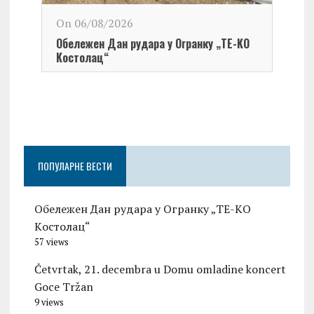
On 06/08/2026
Обележен Дан рудара у Огранку „ТЕ-KО
Kостолац“
On 0
Чест
Град
Церо
ПОПУЛАРНЕ ВЕСТИ
Обележен Дан рудара у Огранку „ТЕ-KО
Kостолац“
57 views
Četvrtak, 21. decembra u Domu omladine koncert
Goce Tržan
9 views