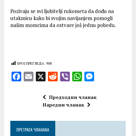
Pozivaju se svi ljubitelji rukometa da dođu na
utakmicu kako bi svojim navijanjem pomogli
našim momcima da ostvare još jednu pobedu.
БРОЈ ПРЕГЛЕДА:
908
F
E
X
R
V
W
M
a
m
e
ib
h
es
ce
ai
d
er
at
se
Предходни чланак
b
l
di
s
n
Наредни чланак
o
t
A
g
o
p
er
ПРЕТРАГА ЧЛАНАКА
k
p