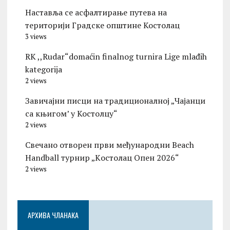
Наставља се асфалтирање путева на
територији Градске општине Костолац
3 views
RK ,,Rudar“domaćin finalnog turnira Lige mlađih
kategorija
2 views
Завичајни писци на традиционалној „Чајанци
са књигом’ у Костолцу“
2 views
Свечано отворен први међународни Beach
Handball турнир „Kостолац Опен 2026“
2 views
АРХИВА ЧЛАНАКА