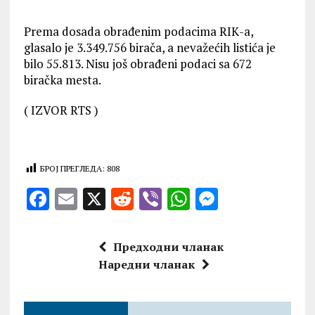
Prema dosada obrađenim podacima RIК-a,
glasalo je 3.349.756 birača, a nevažećih listića je
bilo 55.813. Nisu još obrađeni podaci sa 672
biračka mesta.
( IZVOR RTS )
БРОЈ ПРЕГЛЕДА:
808
F
E
X
R
V
W
M
a
m
e
ib
h
es
ce
ai
d
er
at
se
Предходни чланак
b
l
di
s
n
Наредни чланак
o
t
A
g
o
p
er