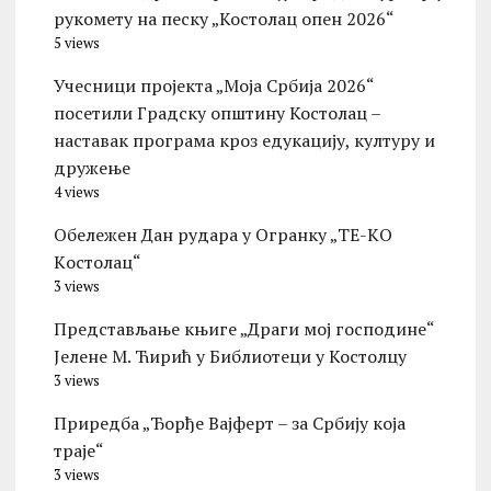
рукомету на песку „Костолац опен 2026“
5 views
Учесници пројекта „Моја Србија 2026“
посетили Градску општину Костолац –
наставак програма кроз едукацију, културу и
дружење
4 views
Обележен Дан рудара у Огранку „ТЕ-KО
Kостолац“
3 views
Представљање књиге „Драги мој господине“
Јелене М. Ћирић у Библиотеци у Костолцу
3 views
Приредба „Ђорђе Вајферт – за Србију која
траје“
3 views