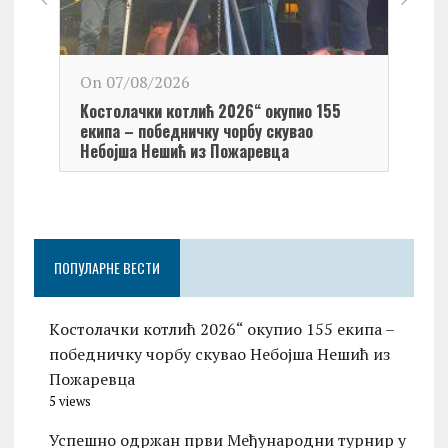
On 0
On 07/08/2026
Обел
Kостолачки котлић 2026“ окупио 155
Kост
екипа – победничку чорбу скувао
Небојша Нешић из Пожаревца
ПОПУЛАРНЕ ВЕСТИ
Kостолачки котлић 2026“ окупио 155 екипа –
победничку чорбу скувао Небојша Нешић из
Пожаревца
5 views
Успешно одржан први Међународни турнир у