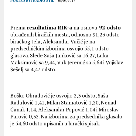
POSTED BY:
RADIO STIL
03/04/2017
Prema
rezultatima RIК-a
na osnovu
92 odsto
obrađenih biračkih mesta, odnosno 91,23 odsto
biračkog tela, Aleksandar Vučić je na
predsedničkim izborima osvojio 55,1 odsto
glasova. Slede Saša Janković sa 16,27, Luka
Maksimović sa 9,44, Vuk Jeremić sa 5,64 i Vojislav
Šešelj sa 4,47 odsto.
Boško Obradović je osvojio 2,3 odsto, Saša
Radulović 1,41, Milan Stamatović 1,20, Nenad
Čanak 1,14, Aleksandar Popović 1,04 i Miroslav
Parović 0,32. Na izborima za predsednika glasalo
je 54,60 odsto upisanih u birački spisak.