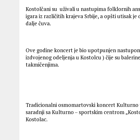
Kostolčani su uživali u nastupima folklornih an
igara iz različitih krajeva Srbije, a opšti utisak je
dalje čuva.
Ove godine koncert je bio upotpunjen nastupom 
izdvojenog odeljenja u Kostolcu ) čije su baler
takmičenjima.
Tradicionalni osmomartovski koncert Kulturno u
saradnji sa Kulturno – sportskim centrom „Kost
Kostolac.