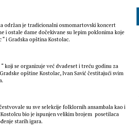
ta održan je tradicionalni osmomartovski koncert
me i ostale dame dočekivane su lepim poklonima koje
c “ i Gradska opština Kostolac.
koji se organizuje već dvadeset i treću godinu za
radske opštine Kostolac, Ivan Savić čestitajući svim
a.
stvovale su sve selekcije folklornih ansambala kao i
u Kostolcu bio je ispunjen velikim brojem posetilaca
đenje starih igara.