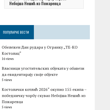
Небојша Нешић из Пожаревца
ПОПУЛАРНЕ ВЕСТИ
Обележен Дан рудара у Огранку „ТЕ-KО
Kостолац“
16 views
Власници угоститељских објеката у обавези
да евидентирају своје објекте
5 views
Kостолачки котлић 2026“ окупио 155 екипа –
победничку чорбу скувао Небојша Нешић из
Пожаревца
5 views