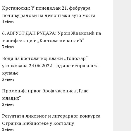
Kрстаноски: У понедељак 21. фебруара
почињу радови на демонтажи ауто моста
4 views
6. АВГУСТ ДАН РУДАРА: Урош Живковић на
манифестацији „Костолачки котлић“
3 views
Вода на костолачкој плажи „Топољар“
узоркована 24.06.2022. године исправна за
купање
3 views
Промоција првог броја часописа „Глас
младих“
3 views
Резултати ликовног и литерарног конкурса
Огранка Библиотеке у Костолцу
3 views