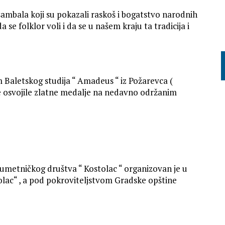
sambala koji su pokazali raskoš i bogatstvo narodnih
 da se folklor voli i da se u našem kraju ta tradicija i
Baletskog studija “ Amadeus “ iz Požarevca (
ine osvojile zlatne medalje na nedavno održanim
metničkog društva “ Kostolac “ organizovan je u
olac“ , a pod pokroviteljstvom Gradske opštine