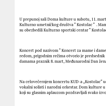
U prepunoj sali Doma kulture u subotu, 11. mar
Kulturno umetničkog društva “ Kostolac “ . Ma
su obezbedili Kulturno sportski centar “ Kostola
Koncert pod nazivom “ Koncert za mame i dame “ 
redom, prigodnim rečima otvorio je predsednik G
damama praznik 8. mart, Međunarodni Dan žen
Na celovečernjem koncertu KUD-a „Kostolac“ uče
vokalni solisti i narodni orkestar. Dom kulture 
koji su glasnim aplauzom pozdravljali svako izvo