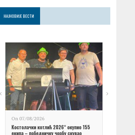
НАЈНОВИЈЕ ВЕСТИ
On 06/08/2
On 07/08/2026
Обележен Да
Kостолачки котлић 2026“ окупио 155
Kостолац“
екипа – победничку чорбу скувао