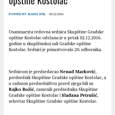
opštine Kostolac
POSTED BY:
RADIO STIL
03/12/2016
Osamnaesta redovna sednica Skupštine Gradske
opštine Kostolac održana je u petak 02.12.2016.
godine u skupštinskoj sali Gradske opštine
Kostolac. Sednici je prisustvovalo 20. odbornika.
Sednicom je predsedavao
Nenad Marković
,
predsednik Skupštine Gradske opštine Kostolac, a
u radnom predsedništvu pored njega bili su
Rajko Božić
, zamenik predsednika Skupštine
Gradske opštine Kostolac i
Slađana Petrušić
,
sekretar Skupštine Gradske opštine Kostolac.