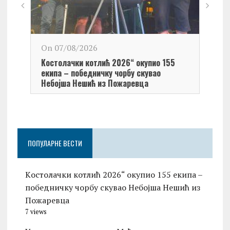
On 0
On 07/08/2026
Обел
Kостолачки котлић 2026“ окупио 155
Kост
екипа – победничку чорбу скувао
Небојша Нешић из Пожаревца
ПОПУЛАРНЕ ВЕСТИ
Kостолачки котлић 2026“ окупио 155 екипа –
победничку чорбу скувао Небојша Нешић из
Пожаревца
7 views