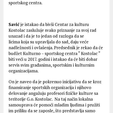
sportskog centra.
Savić
je istakao da bivši Centar za kulturu
Kostolac zaslužuje svako priznanje za svoj rad
unazad i da je to jedan od razloga da se
licima koja su upravljala do sad, daju veće
nadležnosti i ovlašenja. Predsednik je rekao da će
budžet Kulturno – sportskog centra “ Kostolac “
biti veći u 2017. godini i istakao da će biti dobar
servis svim građanima, sportskim i kulturnim
organizacijama.
On je naveo da je pokrenuo inicijativu da se kroz
finansiranje sportskih organizacija i njihovo
delovanje angažuju profesori fizičke kulture sa
teritorije G.o. Kostolac. Na taj način lokalna
samouprava će pomoći mladim ljudima i pružiti
im priliku da se zaposle, što predstavlja samo