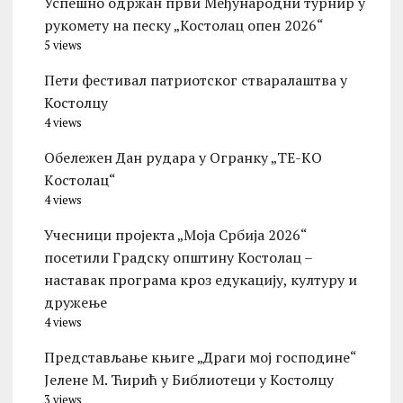
Успешно одржан први Међународни турнир у
рукомету на песку „Костолац опен 2026“
5 views
Пети фестивал патриотског стваралаштва у
Костолцу
4 views
Обележен Дан рудара у Огранку „ТЕ-KО
Kостолац“
4 views
Учесници пројекта „Моја Србија 2026“
посетили Градску општину Костолац –
наставак програма кроз едукацију, културу и
дружење
4 views
Представљање књиге „Драги мој господине“
Јелене М. Ћирић у Библиотеци у Костолцу
3 views