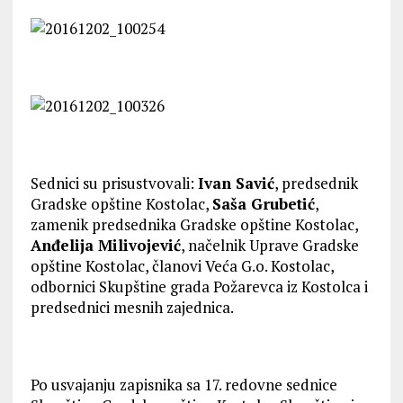
Sednici su prisustvovali:
Ivan Savić
, predsednik
Gradske opštine Kostolac,
Saša Grubetić
,
zamenik predsednika Gradske opštine Kostolac,
Anđelija Milivojević
, načelnik Uprave Gradske
opštine Kostolac, članovi Veća G.o. Kostolac,
odbornici Skupštine grada Požarevca iz Kostolca i
predsednici mesnih zajednica.
Po usvajanju zapisnika sa 17. redovne sednice