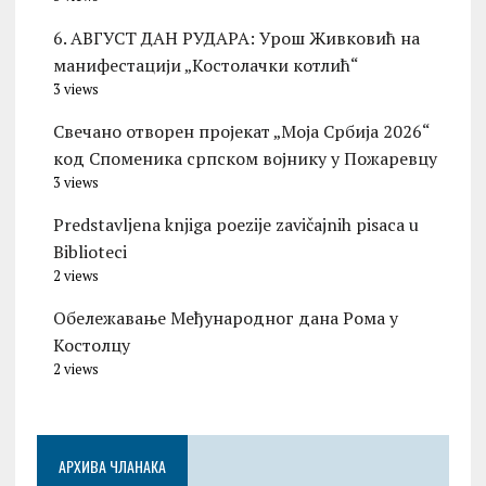
6. АВГУСТ ДАН РУДАРА: Урош Живковић на
манифестацији „Костолачки котлић“
3 views
Свечано отворен пројекат „Моја Србија 2026“
код Споменика српском војнику у Пожаревцу
3 views
Predstavljena knjiga poezije zavičajnih pisaca u
Biblioteci
2 views
Обележавање Међународног дана Рома у
Костолцу
2 views
АРХИВА ЧЛАНАКА