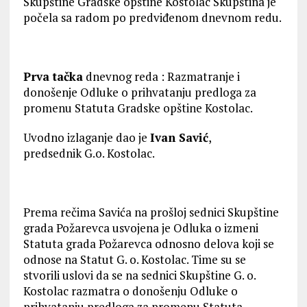
Skupštine Gradske opštine Kostolac Skupština je
počela sa radom po predviđenom dnevnom redu.
Prva tačka
dnevnog reda : Razmatranje i
donošenje Odluke o prihvatanju predloga za
promenu Statuta Gradske opštine Kostolac.
Uvodno izlaganje dao je
Ivan Savić
,
predsednik G.o. Kostolac.
Prema rečima Savića na prošloj sednici Skupštine
grada Požarevca usvojena je Odluka o izmeni
Statuta grada Požarevca odnosno delova koji se
odnose na Statut G. o. Kostolac. Time su se
stvorili uslovi da se na sednici Skupštine G. o.
Kostolac razmatra o donošenju Odluke o
prihvatanju predloga za promenu Statuta