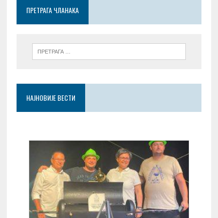
o
p
er
ПРЕТРАГА ЧЛАНАКА
k
p
НАЈНОВИЈЕ ВЕСТИ