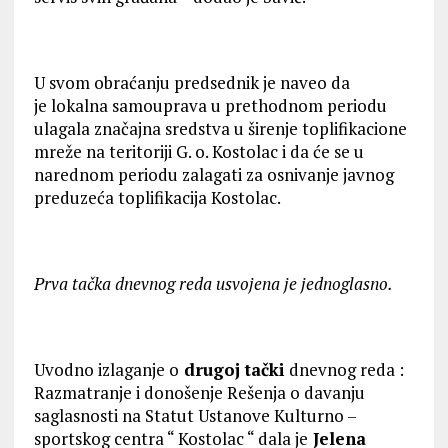
U svom obraćanju predsednik je naveo da
je lokalna samouprava u prethodnom periodu
ulagala značajna sredstva u širenje toplifikacione
mreže na teritoriji G. o. Kostolac i da će se u
narednom periodu zalagati za osnivanje javnog
preduzeća toplifikacija Kostolac.
Prva tačka dnevnog reda usvojena je jednoglasno.
Uvodno izlaganje o
drugoj tački
dnevnog reda :
Razmatranje i donošenje Rešenja o davanju
saglasnosti na Statut Ustanove Kulturno –
sportskog centra “ Kostolac “ dala je
Jelena