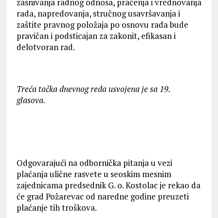
zasnivanja radnog odnosa, praćenja i vrednovanja
rada, napredovanja, stručnog usavršavanja i
zaštite pravnog položaja po osnovu rada bude
pravičan i podsticajan za zakonit, efikasan i
delotvoran rad.
Treća
tačka
dnevnog reda usvojena je sa 19.
glasova.
Odgovarajući na odbornička pitanja u vezi
plaćanja ulične rasvete u seoskim mesnim
zajednicama predsednik G. o. Kostolac je rekao da
će grad Požarevac od naredne godine preuzeti
plaćanje tih troškova.