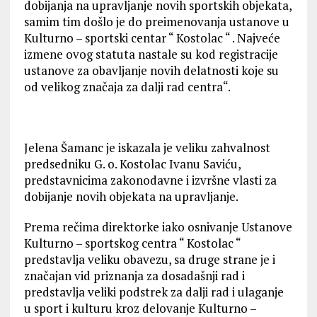
dobijanja na upravljanje novih sportskih objekata,
samim tim došlo je do preimenovanja ustanove u
Kulturno – sportski centar “ Kostolac “ . Najveće
izmene ovog statuta nastale su kod registracije
ustanove za obavljanje novih delatnosti koje su
od velikog značaja za dalji rad centra“.
Jelena Šamanc je iskazala je veliku zahvalnost
predsedniku G. o. Kostolac Ivanu Saviću,
predstavnicima zakonodavne i izvršne vlasti za
dobijanje novih objekata na upravljanje.
Prema rečima direktorke iako osnivanje Ustanove
Kulturno – sportskog centra “ Kostolac “
predstavlja veliku obavezu, sa druge strane je i
značajan vid priznanja za dosadašnji rad i
predstavlja veliki podstrek za dalji rad i ulaganje
u sport i kulturu kroz delovanje Kulturno –