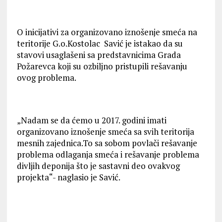
O inicijativi za organizovano iznošenje smeća na
teritorije G.o.Kostolac Savić je istakao da su
stavovi usaglašeni sa predstavnicima Grada
Požarevca koji su ozbiljno pristupili rešavanju
ovog problema.
„Nadam se da ćemo u 2017. godini imati
organizovano iznošenje smeća sa svih teritorija
mesnih zajednica.To sa sobom povlači rešavanje
problema odlaganja smeća i rešavanje problema
divljih deponija što je sastavni deo ovakvog
projekta“- naglasio je Savić.