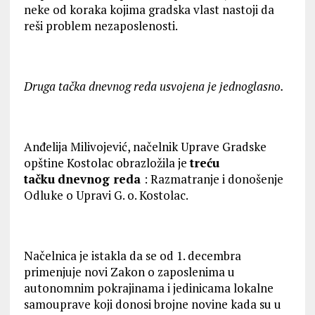
neke od koraka kojima gradska vlast nastoji da
reši problem nezaposlenosti.
Druga tačka
dnevnog reda usvojena je jednoglasno.
Anđelija Milivojević, načelnik Uprave Gradske
opštine Kostolac obrazložila je
treću
tačku
dnevnog reda
: Razmatranje i donošenje
Odluke o Upravi G. o. Kostolac.
Načelnica je istakla da se od 1. decembra
primenjuje novi Zakon o zaposlenima u
autonomnim pokrajinama i jedinicama lokalne
samouprave koji donosi brojne novine kada su u