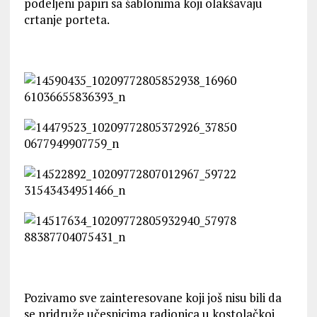
podeljeni papiri sa šablonima koji olakšavaju
crtanje porteta.
Pozivamo sve zainteresovane koji još nisu bili da
se pridruže učesnicima radionica u kostolačkoj