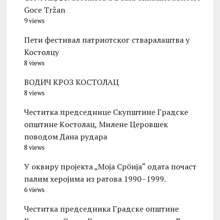
Goce Tržan
9 views
Пети фестивал патриотског стваралаштва у
Костолцу
8 views
ВОДИЧ КРОЗ КОСТОЛАЦ
8 views
Честитка председнице Скупштине Градске
општине Kостолац, Милене Церовшек
поводом Дана рудара
8 views
У оквиру пројекта „Моја Србија“ одата почаст
палим херојима из ратова 1990–1999.
6 views
Честитка председника Градске општине