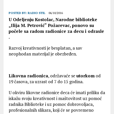
POSTED BY:
RADIO STIL
06/10/2016
U Odeljenju Kostolac, Narodne biblioteke
„Ilija M. Petrović“ Požarevac, ponovo su
počele sa radom radionice za decu i odrasle
.
Razvoj kreativnosti je besplatan, a sav
neophodan materijal je obezbeđen.
Likovna radionica
, održavaće se
utorkom
od
19 časova, za uzrast od 7 do 15 godina.
U okviru likovne radionice deca će imati priliku da
iskažu svoju kreativnost i maštovitost uz pomoć
radnika Biblioteke i uz pomoc dobrovoljaca,
profesionalnih slikara, koji će se povremeno