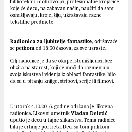
bibliotekari i dobrovoljci, profesionalne krojačice,
koje će decu, na zabavan način, naučiti da sami
osmišljavaju, kroje, šiju, ukrašavaju razne
tekstilne predmete.
Radionica za ljubitelje fantastike
, održavaće
se
petkom
od 18:30 časova, za sve uzraste.
Cilj radionice je da se okupe istomišljenici, bez
obzira na starost, koji će moći da razmenjuju
svoja iskustva i viđenja iz oblasti fantastike, bilo
da su u pitanju knjige, stripovi, serije ili filmovi.
U utorak 4.10.2016. godine održana je likovna
radionica. Likovni umetnik
Vladan Deletić
uputio je decu u tajne slikarstva.
Tema radinice
bila je crtanje portreta. Deci su tom prilikom