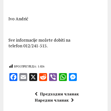
Ivo Andrić
Sve informacije možete dobiti na
telefon 012/241-515.
БРОЈ ПРЕГЛЕДА:
1.026
F
E
X
R
V
W
M
a
m
e
ib
h
es
ce
ai
d
er
at
se
Предходни чланак
b
l
di
s
n
Наредни чланак
o
t
A
g