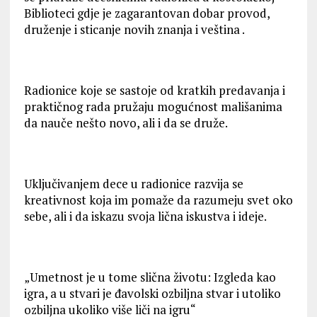
Biblioteci gdje je zagarantovan dobar provod,
druženje i sticanje novih znanja i veština .
Radionice koje se sastoje od kratkih predavanja i
praktičnog rada pružaju mogućnost mališanima
da nauče nešto novo, ali i da se druže.
Uključivanjem dece u radionice razvija se
kreativnost koja im pomaže da razumeju svet oko
sebe, ali i da iskazu svoja lična iskustva i ideje.
„Umetnost je u tome slična životu: Izgleda kao
igra, a u stvari je đavolski ozbiljna stvar i utoliko
ozbiljna ukoliko više liči na igru“