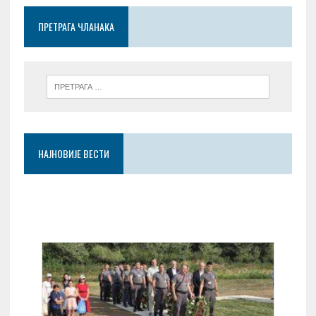
o
p
er
ПРЕТРАГА ЧЛАНАКА
k
p
НАЈНОВИЈЕ ВЕСТИ