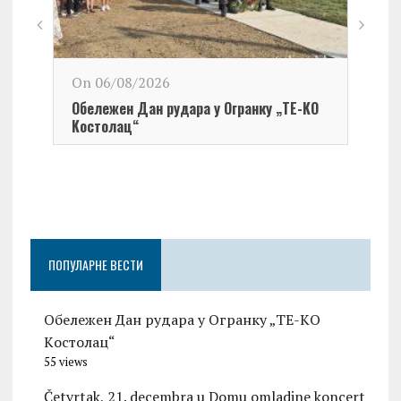
On 06/08/2026
Обележен Дан рудара у Огранку „ТЕ-KО
Kостолац“
On 0
Чест
Град
Церо
ПОПУЛАРНЕ ВЕСТИ
Обележен Дан рудара у Огранку „ТЕ-KО
Kостолац“
55 views
Četvrtak, 21. decembra u Domu omladine koncert