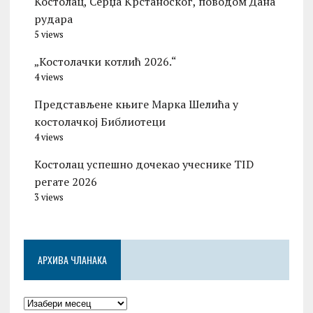
Костолац, Серџа Крстаноског, поводом Дана
рудара
5 views
„Костолачки котлић 2026.“
4 views
Представљене књиге Марка Шелића у
костолачкој Библиотеци
4 views
Костолац успешно дочекао учеснике TID
регате 2026
3 views
АРХИВА ЧЛАНАКА