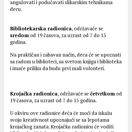
angažovati i podučavati slikarskim tehnikama
decu.
Bibliotekarska radionica
, održavaće se
sredom
od 19 časova, za uzrast od 7 do 15
godina.
Na praktičan i zabavan način, deca će se upoznati
sa radom u biblioteci, sa svetom knjiga i biblioteka
i imaće priliku da budu prvi mali volonteri.
Krojačka radionica
, održavaće se
četvrtkom
od
19 časova, za uzrast od 7 do 15 godina.
U okviru ove radionice deća će moći da iskažu
svoju kreativnost upoznajući se sa lepotama
krojačkog zanata. Krojačku radionicu će voditi