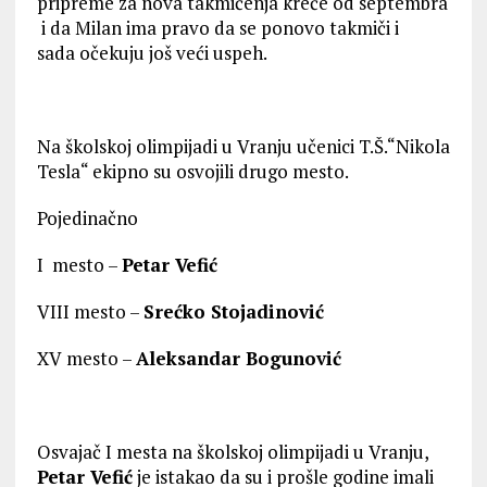
pripreme za nova takmičenja kreće od septembra
i da Milan ima pravo da se ponovo takmiči i
sada očekuju još veći uspeh.
Na školskoj olimpijadi u Vranju učenici T.Š.“Nikola
Tesla“ ekipno su osvojili drugo mesto.
Pojedinačno
I mesto –
Petar Vefić
VIII mesto –
Srećko Stojadinović
XV mesto –
Aleksandar Bogunović
Osvajač I mesta na školskoj olimpijadi u Vranju,
Petar Vefić
je istakao da su i prošle godine imali