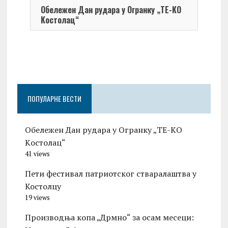
Обележен Дан рудара у Огранку „ТЕ-KО
Kостолац“
On 0
Чест
Град
Церо
ПОПУЛАРНЕ ВЕСТИ
Обележен Дан рудара у Огранку „ТЕ-KО
Kостолац“
41 views
Пети фестивал патриотског стваралаштва у
Костолцу
19 views
Производња копа „Дрмно“ за осам месеци: