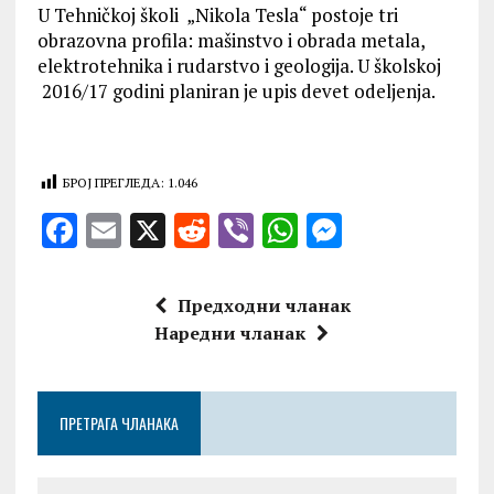
U Tehničkoj školi „Nikola Tesla“ postoje tri
obrazovna profila: mašinstvo i obrada metala,
elektrotehnika i rudarstvo i geologija. U školskoj
2016/17 godini planiran je upis devet odeljenja.
БРОЈ ПРЕГЛЕДА:
1.046
F
E
X
R
V
W
M
a
m
e
ib
h
es
ce
ai
d
er
at
se
Предходни чланак
b
l
di
s
n
Наредни чланак
o
t
A
g
o
p
er
ПРЕТРАГА ЧЛАНАКА
k
p