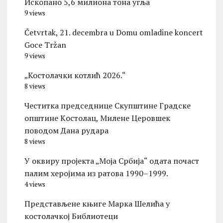
Ископано 5,6 милиона тона угља
9 views
Četvrtak, 21. decembra u Domu omladine koncert
Goce Tržan
9 views
„Костолачки котлић 2026.“
8 views
Честитка председнице Скупштине Градске
општине Kостолац, Милене Церовшек
поводом Дана рудара
8 views
У оквиру пројекта „Моја Србија“ одата почаст
палим херојима из ратова 1990–1999.
4 views
Представљене књиге Марка Шелића у
костолачкој Библиотеци