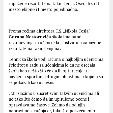
zapažene rezultate na takmičenju. Osvojili su II
mesto ekipno i I mesto pojedinačno.
Prema rečima direktora T.Š. „Nikola Tesla“
Gorana Nestorovića
škola ima puno
razumevanja za učenike koji ostvaruju zapažene
rezultate na takmičenjima .
Tehnička škola vodi računa o najboljim učenicima.
Prioritet u radu sa učenicima je da ne osećaju
školu kao nešto što će da ih opterećuje u
bavljenju sportom i drugim oblastima u kojima su
se pokazali kao uspešni.
„Mi izlazimo u susret svim takvim učenicima ali
ne tako što ćemo da im upisujemo ocene i
opravdavamo časove. Želimo da od njih
napravimo stručnjake, tako što posvećujemo