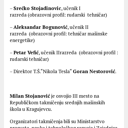
–
Srećko Stojadinovic
, učenik I
razreda (obrazovni profil: rudarski tehničar)
–
Aleksandar Bogunović
, učenik II
razreda (obrazovni profil: tehničar mašinske
energetike)
–
Petar Vefić
, učenik IIrazreda (obrazovni profil :
rudarski tehničar)
– Direktor T.Š.“Nikola Tesla“
Goran Nestorović
.
Milan Stojanović
je osvojio III mesto na
Republičkom takmičenju srednjih mašinskih
škola u Kragujevcu.
Organizatori takmičenja bili su Ministarstvo
prosvete, nauke i tehnološkog razvoja i Zajednica