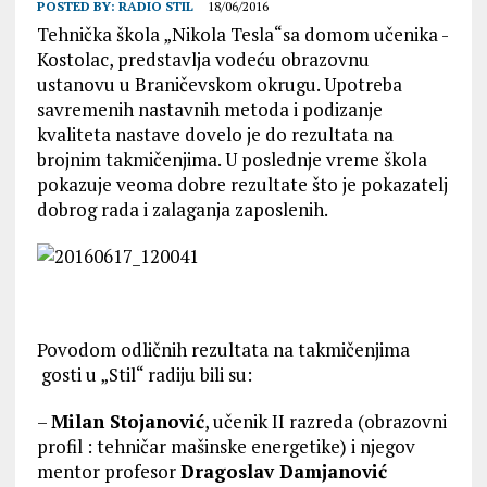
POSTED BY:
RADIO STIL
18/06/2016
Tehnička škola „Nikola Tesla“sa domom učenika -
Kostolac, predstavlja vodeću obrazovnu
ustanovu u Braničevskom okrugu. Upotreba
savremenih nastavnih metoda i podizanje
kvaliteta nastave dovelo je do rezultata na
brojnim takmičenjima. U poslednje vreme škola
pokazuje veoma dobre rezultate što je pokazatelj
dobrog rada i zalaganja zaposlenih.
Povodom odličnih rezultata na takmičenjima
gosti u „Stil“ radiju bili su:
–
Milan Stojanović
, učenik II razreda (obrazovni
profil : tehničar mašinske energetike) i njegov
mentor profesor
Dragoslav Damjanović