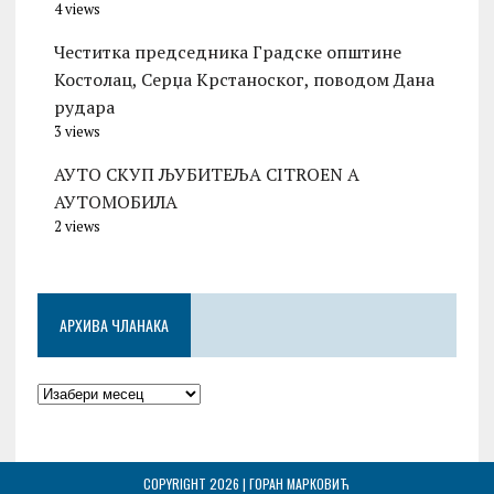
4 views
Честитка председника Градске општине
Костолац, Серџа Крстаноског, поводом Дана
рудара
3 views
АУТО СКУП ЉУБИТЕЉА CITROEN А
АУТОМОБИЛА
2 views
АРХИВА ЧЛАНАКА
COPYRIGHT 2026 | ГОРАН МАРКОВИЋ