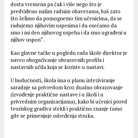
dosta vremena pa čak i više nego što je
predviđeno našim radnim obavezama, baš zato
što želimo da pomognemo tim učenicima, da se
radujemo njihovim uspesima i da osećamo da
smo i mi deo njihovog uspeha i da smo ugrađeni u
njihov uspon“ .
Kao glavne tačke u pogledu rada škole direktor je
naveo obogaćivanje obrazovnih profila i
nastavnih učila koja se koriste u nastavi.
U budućnosti, škola ima u planu inteziviranje
saradnje sa privredom kroz dualno obrazovanje
(izvođenje praktične nastave i u školi i u
privrednim organizacijama), kako bi učenici pored
teoriskog gradiva stekli i praktično znanje tamo
gde se primenjuje određenja struka.