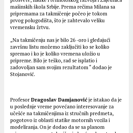
mašinskih škola Srbije. Prema rečima Milana sa
pripremama za takmičenje počeo je tokom
prvog polugodišta, što je zahtevalo veliku
vremensku žrtvu.
„Na takmičenju nas je bilo 26 -oro i gledajući
završnu listu možemo zaključiti ko se koliko
spremao i ko je koliko vremena uložio u
pripreme. Bilo je teško, rad se isplatio i
zadovoljan sam svojim rezultatom “ dodao je
Stojanović.
Profesor
Dragoslav Damjanović
je istakao da je
u poslednje vreme povećano interesovanje za
učešće na takmičenjima iz stručnih predmeta,
pogotovo iz oblasti statike motornih vozila i
modeliranja. On je dodao da se sa planom