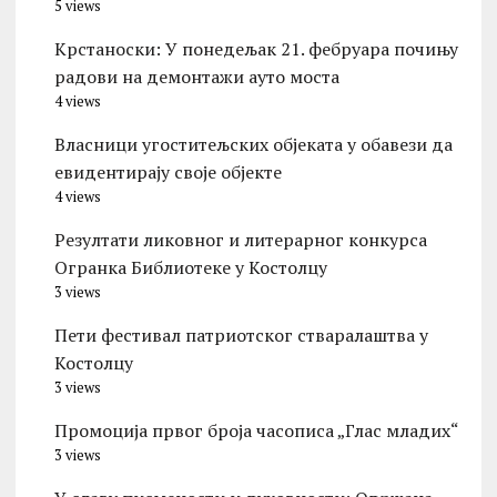
5 views
Kрстаноски: У понедељак 21. фебруара почињу
радови на демонтажи ауто моста
4 views
Власници угоститељских објеката у обавези да
евидентирају своје објекте
4 views
Резултати ликовног и литерарног конкурса
Огранка Библиотеке у Костолцу
3 views
Пети фестивал патриотског стваралаштва у
Костолцу
3 views
Промоција првог броја часописа „Глас младих“
3 views