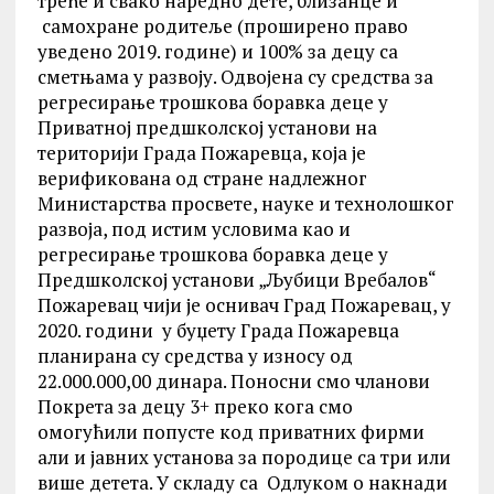
треће и свако наредно дете, близанце и
самохране родитеље (проширено право
уведено 2019. године) и 100% за децу са
сметњама у развоју. Одвојена су средства за
регресирање трошкова боравка деце у
Приватној предшколској установи на
територији Града Пожаревца, која је
верификована од стране надлежног
Министарства просвете, науке и технолошког
развоја, под истим условима као и
регресирање трошкова боравка деце у
Предшколској установи „Љубици Вребалов“
Пожаревац чији је оснивач Град Пожаревац, у
2020. години у буџету Града Пожаревца
планирана су средства у износу од
22.000.000,00 динара. Поносни смо чланови
Покрета за децу 3+ преко кога смо
омогућили попусте код приватних фирми
али и јавних установа за породице са три или
више детета. У складу са Одлуком о накнади