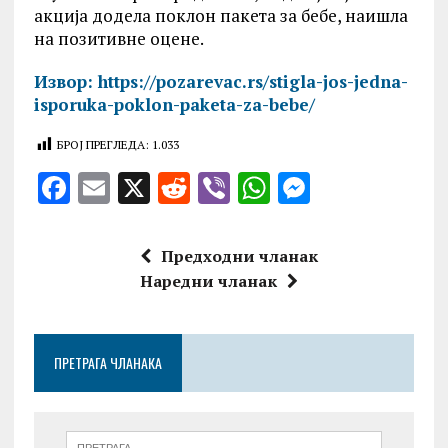
акција додела поклон пакета за бебе, наишла
на позитивне оцене.
Извор: https://pozarevac.rs/stigla-jos-jedna-
isporuka-poklon-paketa-za-bebe/
БРОЈ ПРЕГЛЕДА:
1.033
F
E
X
R
V
W
M
a
m
e
ib
h
es
ce
ai
d
er
at
se
Предходни чланак
b
l
di
s
n
Наредни чланак
o
t
A
g
o
p
er
ПРЕТРАГА ЧЛАНАКА
k
p