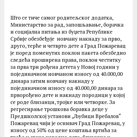
Што се тиче самог родитељског додатка,
Министарство за рад, запошљавање, борачка
и социјална питања из буџета Републике
Србије обезбеђује новчану накнаду за прво,
друго, терће и четврто дете а Град Пожаревац
је поред поменутих поклон пакета обезбедио
следећа проширена права, поклон честитку
за прва три рођена детета у Новој години у
појединачном новчаном износу од 40.000,00
динара затим новчану накнаду у
појединачном износу од 40.000,00 динара за
прворођено дете и накнаду породици у којој
се роде близанци, тројке или четворке. За
регресирање трошкова боравка деце у
Предшколској установи „Љубици Вребалов“
Пожаревац чији је оснивач Град Пожаревац, у
износу од 50% од цене коштања вртића за