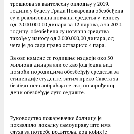
трошкова за вантелесну оплодњу у 2019.
години у буџету Града Пожаревца обезбеђена
су и реализована новчана средства у износу
од 3.000.000,00 динара за 12 парова, а за 2020.
годину, обезбеђена су новчана средства
такође у износу од 3.000.000,00 динара, од
чега је до сада право остварило 4 пара.
За ове намене се годишње издвоји око 50
милиона динара али се као још један вид
помоћи породицима обезбеђују средства за
стипендије студенте, затим преко Савета за
безбедност саобраћаја се свој новорођеној
деци обезбеђује ауто седиште.
Руководство пожаревачке болнице је
похвалило локалну самоуправу што има
слуха за потребе родитеља, код којих је