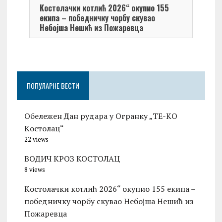
Kостолачки котлић 2026“ окупио 155
Kост
екипа – победничку чорбу скувао
Небојша Нешић из Пожаревца
ПОПУЛАРНЕ ВЕСТИ
Обележен Дан рудара у Огранку „ТЕ-KО
Kостолац“
22 views
ВОДИЧ КРОЗ КОСТОЛАЦ
8 views
Kостолачки котлић 2026“ окупио 155 екипа –
победничку чорбу скувао Небојша Нешић из
Пожаревца