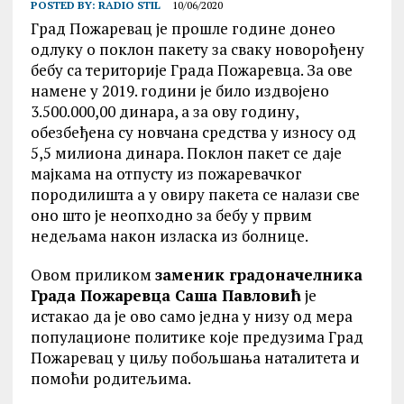
POSTED BY:
RADIO STIL
10/06/2020
Град Пожаревац је прошле године донео
одлуку о поклон пакету за сваку новорођену
бебу са територије Града Пожаревца. За ове
намене у 2019. години је било издвојено
3.500.000,00 динара, а за ову годину,
обезбеђена су новчана средства у износу од
5,5 милиона динара. Поклон пакет се даје
мајкама на отпусту из пожаревачког
породилишта а у овиру пакета се налази све
оно што је неопходно за бебу у првим
недељама након изласка из болнице.
Овом приликом
заменик градоначелника
Града Пожаревца Саша Павловић
је
истакао да је ово само једна у низу од мера
популационе политике које предузима Град
Пожаревац у циљу побољшања наталитета и
помоћи родитељима.