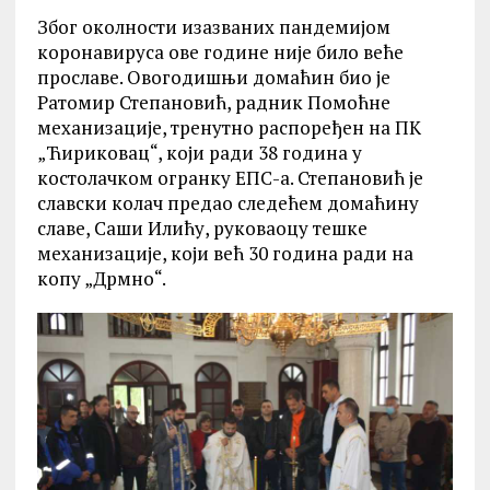
Због околности изазваних пандемијом
коронавируса ове године није било веће
прославе. Овогодишњи домаћин био је
Ратомир Степановић, радник Помоћне
механизације, тренутно распоређен на ПК
„Ћириковац“, који ради 38 година у
костолачком огранку ЕПС-а. Степановић је
славски колач предао следећем домаћину
славе, Саши Илићу, руковаоцу тешке
механизације, који већ 30 година ради на
копу „Дрмно“.