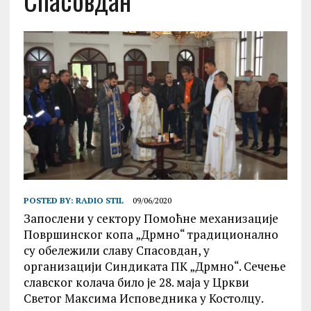
Спасовдан
POSTED BY:
RADIO STIL
09/06/2020
Запослени у сектору Помоћне механизације
Површинског копа „Дрмно“ традиционално
су обележили славу Спасовдан, у
организацији Синдиката ПК „Дрмно“. Сечење
славског колача било је 28. маја у Цркви
Светог Максима Исповедника у Костолцу.