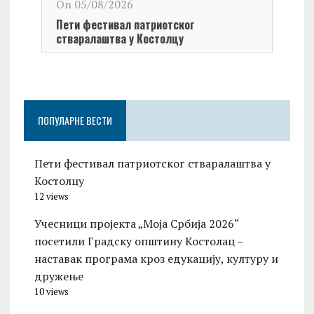
On 05/08/2026
У окв
Пети фестивал патриотског
поча
стваралаштва у Костолцу
1999
ПОПУЛАРНЕ ВЕСТИ
Пети фестивал патриотског стваралаштва у
Костолцу
12 views
Учесници пројекта „Моја Србија 2026“
посетили Градску општину Костолац –
наставак програма кроз едукацију, културу и
дружење
10 views