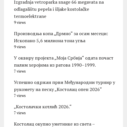
Izgradnja vetroparka snage 66 megavata na
odlagalištu pepela i šljake kostolačke
termoelektrane
9 views
Производња копа „Дрмно“ за осам месеци:
Ископано 5,6 милиона тона угља
9 views
У оквиру пројекта „Моја Србија“ одата почаст
палим херојима из ратова 1990–1999.
7 views
Успешно одржан први Међународни турнир у
рукомету на песку „Костолац опен 2026“
7 views
„Костолачки котлић 2026.“
7 views
Костолац окупио уметнике из света –