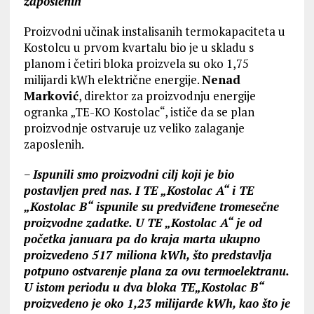
zaposlenih
Proizvodni učinak instalisanih termokapaciteta u
Kostolcu u prvom kvartalu bio je u skladu s
planom i četiri bloka proizvela su oko 1,75
milijardi kWh električne energije.
Nenad
Marković
, direktor za proizvodnju energije
ogranka „TE-KO Kostolac“, ističe da se plan
proizvodnje ostvaruje uz veliko zalaganje
zaposlenih.
−
Ispunili smo proizvodni cilj koji je bio
postavljen pred nas. I TE „Kostolac A“ i TE
„Kostolac B“ ispunile su predviđene tromesečne
proizvodne zadatke. U TE „Kostolac A“ je od
početka januara pa do kraja marta ukupno
proizvedeno 517 miliona kWh, što predstavlja
potpuno ostvarenje plana za ovu termoelektranu.
U istom periodu u dva bloka TE„Kostolac B“
proizvedeno je oko 1,23 milijarde kWh, kao što je