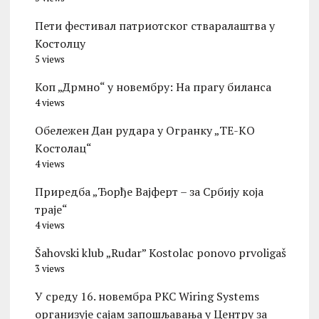
Пети фестивал патриотског стваралаштва у
Костолцу
5 views
Коп „Дрмно“ у новембру: На прагу биланса
4 views
Обележен Дан рудара у Огранку „ТЕ-KО
Kостолац“
4 views
Приредба „Ђорђе Вајферт – за Србију која
траје“
4 views
Šahovski klub „Rudar” Kostolac ponovo prvoligaš
3 views
У среду 16. новембра PKC Wiring Systems
организује сајам запошљавања у Центру за