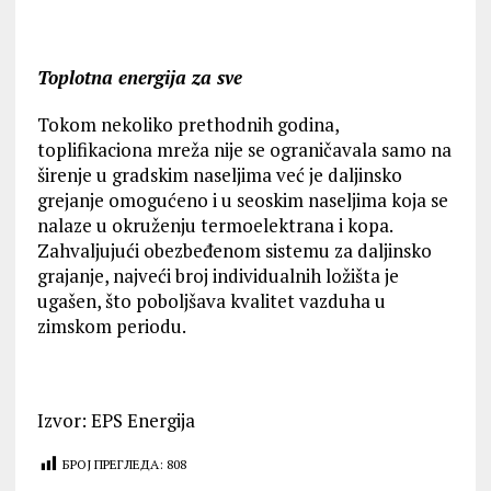
Toplotna energija za sve
Tokom nekoliko prethodnih godina,
toplifikaciona mreža nije se ograničavala samo na
širenje u gradskim naseljima već je daljinsko
grejanje omogućeno i u seoskim naseljima koja se
nalaze u okruženju termoelektrana i kopa.
Zahvaljujući obezbeđenom sistemu za daljinsko
grajanje, najveći broj individualnih ložišta je
ugašen, što poboljšava kvalitet vazduha u
zimskom periodu.
Izvor: EPS Energija
БРОЈ ПРЕГЛЕДА:
808