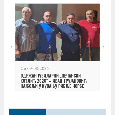
On 09/08/2026
On 0
ОДРЖАН ЈУБИЛАРНИ „ПЕЧАНСКИ
Kост
КОТЛИЋ 2026“ – ИВАН ТРУЈАНОВИЋ
екипа
НАЈБОЉИ У КУВАЊУ РИБЉЕ ЧОРБЕ
Небо