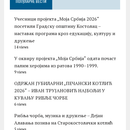
ПОПУЛАРНЕ ВЕСТИ
Учесници пројекта „Моја Србија 2026“
посетили Градску општину Костолац –
наставак програма кроз едукацију, културу и
дружење
14 views
У оквиру пројекта „Моја Србија“ одата почаст
палим херојима из ратова 1990–1999.
9 views
ОДРЖАН ЈУБИЛАРНИ „ПЕЧАНСКИ КОТЛИЋ
2026“ – ИВАН ТРУЈАНОВИЋ НАЈБОЉИ У
КУВАЊУ РИБЉЕ ЧОРБЕ
6 views
Рибља чорба, музика и дружење – Дејан
Алавања позива на Старокостолачки котлић
5 views