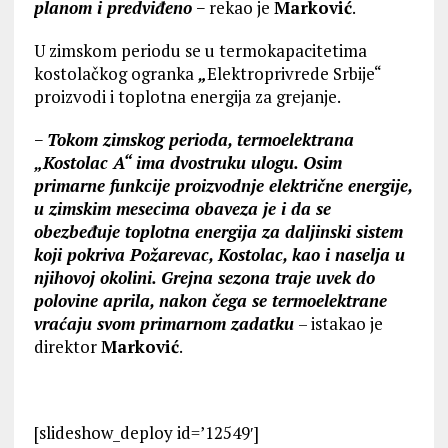
planom i predviđeno
− rekao je
Marković
.
U zimskom periodu se u termokapacitetima
kostolačkog ogranka
„
Elektroprivrede Srbije“
proizvodi i toplotna energija za grejanje.
−
Tokom zimskog perioda, termoelektrana
„Kostolac A“ ima dvostruku ulogu. Osim
primarne funkcije proizvodnje električne energije,
u zimskim mesecima obaveza je i da se
obezbeđuje toplotna energija za daljinski sistem
koji pokriva Požarevac, Kostolac, kao i naselja u
njihovoj okolini. Grejna sezona traje uvek do
polovine aprila, nakon čega se termoelektrane
vraćaju svom primarnom zadatku
– istakao je
direktor
Marković
.
[slideshow_deploy id=’12549′]