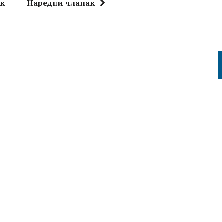
ак
Наредни чланак