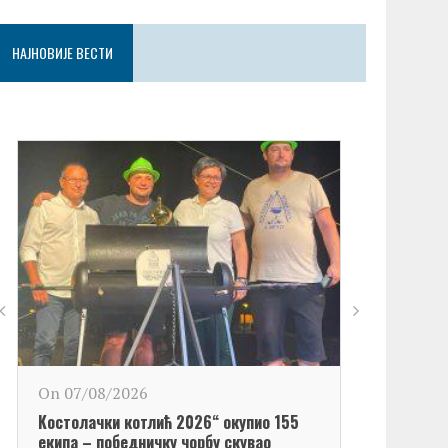
НАЈНОВИЈЕ ВЕСТИ
On 06/08/2
On 07/08/2026
Обележен Да
Kостолачки котлић 2026“ окупио 155
Kостолац“
екипа – победничку чорбу скувао