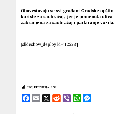
Obaveštavaju se svi građani Gradske opštin
koriste za saobraćaj, jer je pomenuta ulic
zabranjena za saobraćaj i parkiranje vozila
[slideshow_deploy id=’12528′]
БРОЈ ПРЕГЛЕДА:
1.381
F
E
X
R
V
W
M
a
m
e
ib
h
es