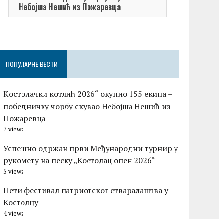
Небојша Нешић из Пожаревца
ПОПУЛАРНЕ ВЕСТИ
Kостолачки котлић 2026“ окупио 155 екипа –
победничку чорбу скувао Небојша Нешић из
Пожаревца
7 views
Успешно одржан први Међународни турнир у
рукомету на песку „Костолац опен 2026“
5 views
Пети фестивал патриотског стваралаштва у
Костолцу
4 views