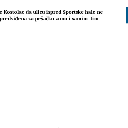
e Kostolac da ulicu ispred Sportske hale ne
a predviđena za pešačku zonu i samim tim
.