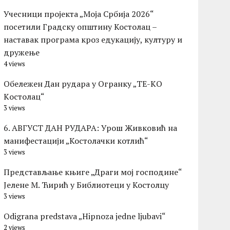
Учесници пројекта „Моја Србија 2026“
посетили Градску општину Костолац –
наставак програма кроз едукацију, културу и
дружење
4 views
Обележен Дан рудара у Огранку „ТЕ-KО
Kостолац“
3 views
6. АВГУСТ ДАН РУДАРА: Урош Живковић на
манифестацији „Костолачки котлић“
3 views
Представљање књиге „Драги мој господине“
Јелене М. Ћирић у Библиотеци у Костолцу
3 views
Odigrana predstava „Hipnoza jedne ljubavi“
2 views