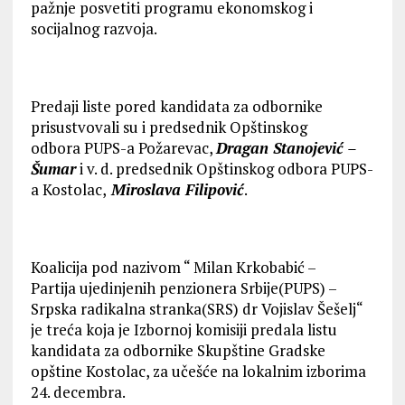
pažnje posvetiti programu ekonomskog i
socijalnog razvoja.
Predaji liste pored kandidata za odbornike
prisustvovali su i predsednik Opštinskog
odbora PUPS-a Požarevac,
Dragan Stanojević –
Šumar
i v. d. predsednik Opštinskog odbora PUPS-
a Kostolac,
Miroslava Filipović
.
Koalicija pod nazivom “ Milan Krkobabić –
Partija ujedinjenih penzionera Srbije(PUPS) –
Srpska radikalna stranka(SRS) dr Vojislav Šešelj“
je treća koja je Izbornoj komisiji predala listu
kandidata za odbornike Skupštine Gradske
opštine Kostolac, za učešće na lokalnim izborima
24. decembra.