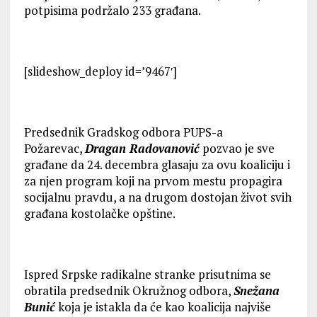
potpisima podržalo 233 građana.
[slideshow_deploy id=’9467′]
Predsednik Gradskog odbora PUPS-a
Požarevac,
Dragan Radovanović
pozvao je sve
građane da 24. decembra glasaju za ovu koaliciju i
za njen program koji na prvom mestu propagira
socijalnu pravdu, a na drugom dostojan život svih
građana kostolačke opštine.
Ispred Srpske radikalne stranke prisutnima se
obratila predsednik Okružnog odbora,
Snežana
Bunić
koja je istakla da će kao koalicija najviše