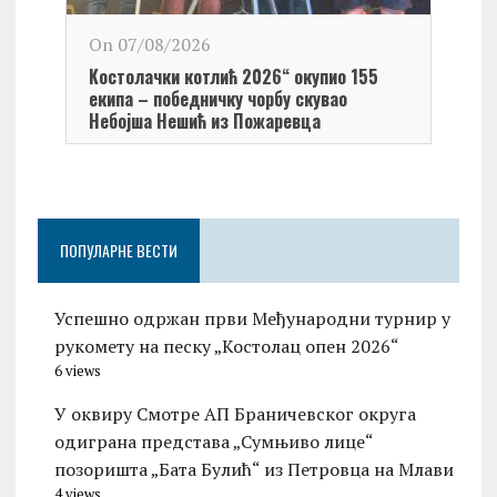
On 0
On 07/08/2026
Обел
Kостолачки котлић 2026“ окупио 155
Kост
екипа – победничку чорбу скувао
Небојша Нешић из Пожаревца
ПОПУЛАРНЕ ВЕСТИ
Успешно одржан први Међународни турнир у
рукомету на песку „Костолац опен 2026“
6 views
У оквиру Смотре АП Браничевског округа
одиграна представа „Сумњиво лице“
позоришта „Бата Булић“ из Петровца на Млави
4 views