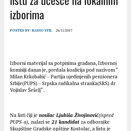
listu za učešće na lokalnim
izborima
POSTED BY:
RADIO STIL
26/11/2017
Izborni materijal sa potpisima građana, Izbornoj
komisiji danas je, predala koalicija pod nazivom “
Milan Krkobabić – Partija ujedinjenih penzionera
Srbije(PUPS) – Srpska radikalna stranka(SRS) dr
Vojislav Šešelj“ .
Na listi čiji je
nosilac
Ljubiša Živojinović
(ispred
PUPS-a),
nalazi se
21 kandidat
za odbornike
Skupštine Gradske opštine Kostolac, a listu je