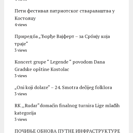
Пети фестивал патриотског стваралаштва у
Костолцу
4 views
Приредба „Ђорђе Вајферт – за Србију која
траје“
3 views
Koncert grupe “ Legende “ povodom Dana
Gradske opštine Kostolac
3 views
„Oni koji dolaze“ – 24. Smotra dečijeg folklora
3 views
RK ,,Rudar“domaćin finalnog turnira Lige mlađih
kategorija
3 views
ПОЧИЊЕ ОБНОВА ПУТНЕ ИНФРАСТРУКТУРЕ