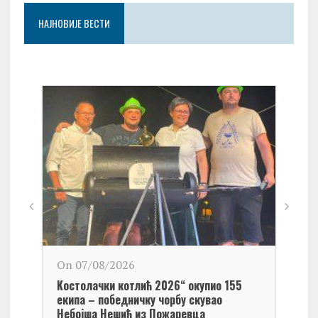
НАЈНОВИЈЕ ВЕСТИ
On 0
On 07/08/2026
Обел
Kостолачки котлић 2026“ окупио 155
Kост
екипа – победничку чорбу скувао
Небојша Нешић из Пожаревца