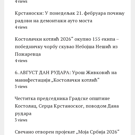
4 views
Kрстаноски: У понедељак 21. фебруара почињу
радови на демонтажи ауто моста
4 views
Kостолачки котлић 2026“ окупио 155 екипа –
победничку чорбу скувао Небојша Нешић из
Пожаревца
4 views
6. АВГУСТ ДАН РУДАРА: Урош Живковић на
манифестацији „Костолачки котлић“
3 views
Честитка председника Градске општине
Костолац, Серџа Крстаноског, поводом Дана
рудара
3 views
Свечано отворен пројекат „Моја Србија 2026“