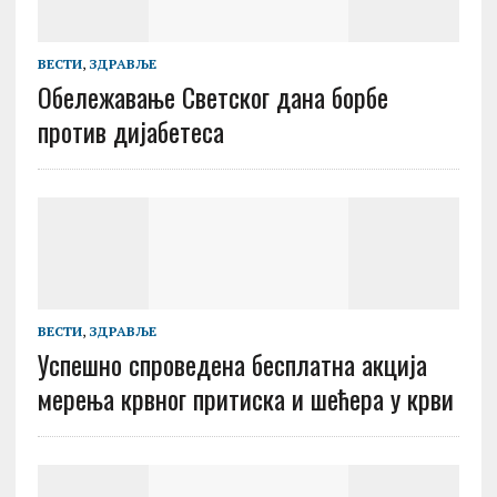
ВЕСТИ
,
ЗДРАВЉЕ
Oбележавање Светског дана борбе
против дијабетеса
ВЕСТИ
,
ЗДРАВЉЕ
Успешно спроведена бесплатна акција
мерења крвног притиска и шећера у крви