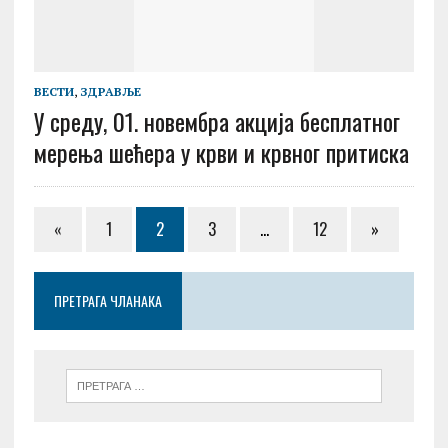
ВЕСТИ
,
ЗДРАВЉЕ
У среду, 01. новембра акција бесплатног
мерења шећера у крви и крвног притиска
«
1
2
3
…
12
»
ПРЕТРАГА ЧЛАНАКА