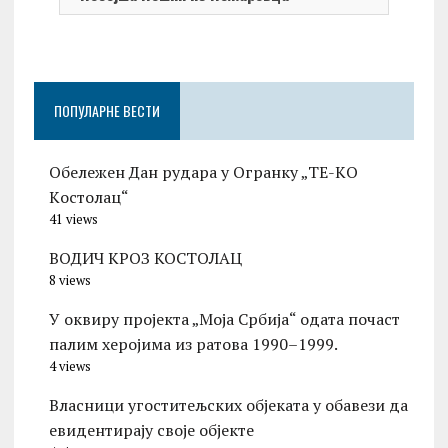
ПОПУЛАРНЕ ВЕСТИ
Обележен Дан рудара у Огранку „ТЕ-KО
Kостолац“
41 views
ВОДИЧ КРОЗ КОСТОЛАЦ
8 views
У оквиру пројекта „Моја Србија“ одата почаст
палим херојима из ратова 1990–1999.
4 views
Власници угоститељских објеката у обавези да
евидентирају своје објекте