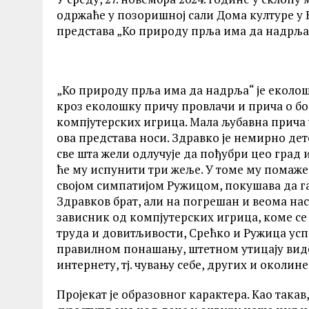
одржаће у позоришној сали Дома културе у К
представа „Ко природу прља има да надрља
„Ко природу прља има да надрља“ је еколошк
кроз еколошку причу провлачи и прича о бо
компјутерских игрица. Мала љубавна прича
ова представа носи. Здравко је немирно дет
све шта жели одлучује да пођубри цео град 
ће му испунити три жеље. У томе му помаже њ
својом симпатијом Ружицом, покушава да га
Здравков брат, али на погрешан и веома нас
зависник од компјутерских игрица, коме се
труда и довитљивости, Срећко и Ружица успе
правилном понашању, штетном утицају видео
интернету, тј. чувању себе, других и околине
Пројекат је образовног карактера. Као такав