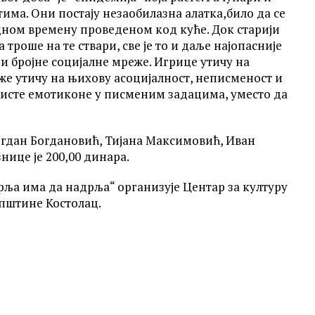
има. Они постају незаобилазна алатка,било да се
одном времену проведеном код куће. Док старији
 троше на те ствари, све је то и даље најопасније
и бројне социјалне мреже. Игрице утичу на
еже утичу на њихову асоцијалност, неписменост и
ористе емотиконе у писменим задацима, уместо да
огдан Богдановић, Тијана Максимовић, Иван
ице је 200,00 динара.
ља има да надрља“ организује Центар за културу
пштине Костолац.