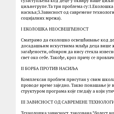
сузаступљена код деце у оквиру наше циљне 
циљнегрупе.Та три проблема су:1.Еколошка
насиља;3.Зависност од савремене технологи
социјалних мрежа).
I ЕКОЛОШКА НЕОСВЕШЋЕНОСТ
Сматрамо да еколошко освешћивање код дец
досадашњим искуствима млађа деца више же
загађености, обзиром да нису стекла извесн
свет око себе. Такође, кроз причу се провла
II БОРБА ПРОТИВ НАСИЉА
Комплексан проблем присутан у свим школа
проводе време заједно. Такво понашање је
структуром програма које гледају а који ути
III ЗАВИСНОСТ ОД САВРЕМЕНЕ ТЕХНОЛОГИ
Технолошка зависност, такозвана ”болест нов