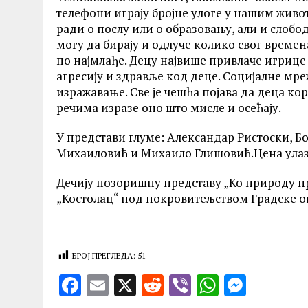
телефони играју бројне улоге у нашим живот
ради о послу или о образовању, али и слоб
могу да бирају и одлуче колико свог времена
по најмлађе. Децу највише привлаче игрице 
агресију и здравље код деце. Социјалне мр
изражавање. Све је чешћа појава да деца к
речима изразе оно што мисле и осећају.
У представи глуме: Александар Ристоски, Б
Михаиловић и Михаило Глишовић.Цена улазн
Дечију позоришну представу „Ко природу пр
„Костолац“ под покровитељством Градске о
БРОЈ ПРЕГЛЕДА:
51
F
E
X
R
V
W
M
a
m
e
ib
h
es