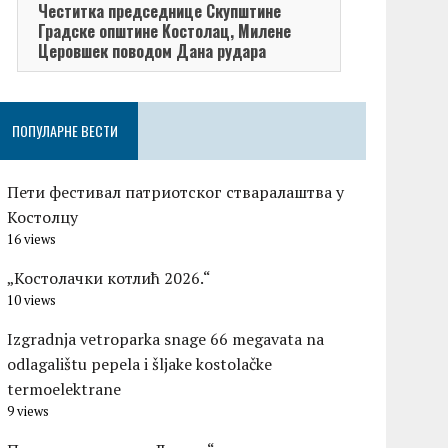
Честитка председнице Скупштине
Честитка п
Градске општине Kостолац, Милене
општине Кос
Церовшек поводом Дана рудара
поводом Да
ПОПУЛАРНЕ ВЕСТИ
Пети фестивал патриотског стваралаштва у
Костолцу
16 views
„Костолачки котлић 2026.“
10 views
Izgradnja vetroparka snage 66 megavata na
odlagalištu pepela i šljake kostolačke
termoelektrane
9 views