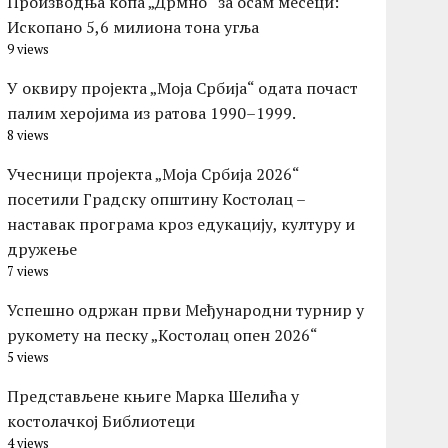
Производња копа „Дрмно“ за осам месеци:
Ископано 5,6 милиона тона угља
9 views
У оквиру пројекта „Моја Србија“ одата почаст
палим херојима из ратова 1990–1999.
8 views
Учесници пројекта „Моја Србија 2026“
посетили Градску општину Костолац –
наставак програма кроз едукацију, културу и
дружење
7 views
Успешно одржан први Међународни турнир у
рукомету на песку „Костолац опен 2026“
5 views
Представљене књиге Марка Шелића у
костолачкој Библиотеци
4 views