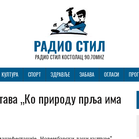
РАДИО СТИЛ
РАДИО СТИЛ КОСТОЛАЦ 90.70MHZ
КУЛТУРА
СПОРТ
ЗДРАВЉЕ
ЗАБАВА
ОГЛАСИ
ПРО
тава „Ко природу прља има
у манифестације „Новембарски дани културе“