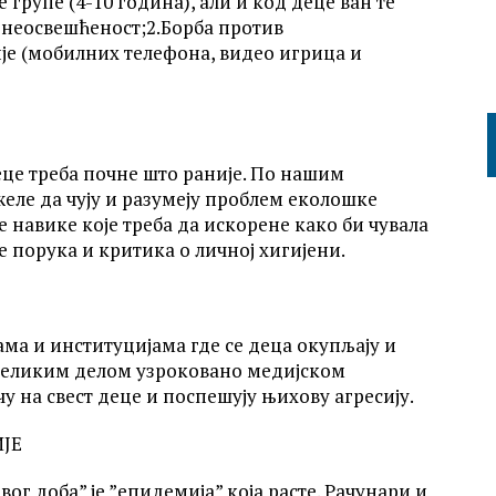
групе (4-10 година), али и код деце ван те
 неосвешћеност;2.Борба против
је (мобилних телефона, видео игрица и
е треба почне што раније. По нашим
ле да чују и разумеју проблем еколошке
е навике које треба да искорене како би чувала
че порука и критика о личној хигијени.
ма и институцијама где се деца окупљају и
 великим делом узроковано медијском
чу на свест деце и поспешују њихову агресију.
ЈЕ
ог доба” је ”епидемија” која расте. Рачунари и