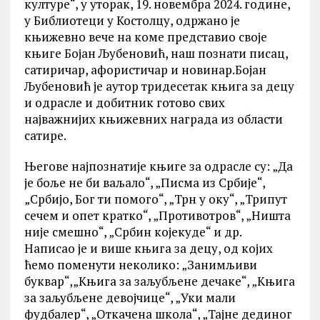
културе“, у уторак, 19. новембра 2024. године,
у Библиотеци у Костолцу, одржано је
књижевно вече на коме представио своје
књиге Бојан Љубеновић, наш познати писац,
сатиричар, афористичар и новинар.Бојан
Љубеновић је аутор тридесетак књига за децу
и одрасле и добитник готово свих
најважнијих књижевних награда из области
сатире.
Његове најпознатије књиге за одрасле су: „Да
је боље не би ваљало“, „Писма из Србије“,
„Србијо, Бог ти помого“, „Трн у оку“, „Трипут
сечем и опет кратко“, „Противотров“, „Ништа
није смешно“, „Србин којекуде“ и др.
Написао је и више књига за децу, од којих
ћемо поменути неколико: „Занимљиви
буквар“,„Књига за заљубљене дечаке“, „Књига
за заљубљене девојчице“, „Уки мали
фудбалер“, „Откачена школа“, „Тајне дединог