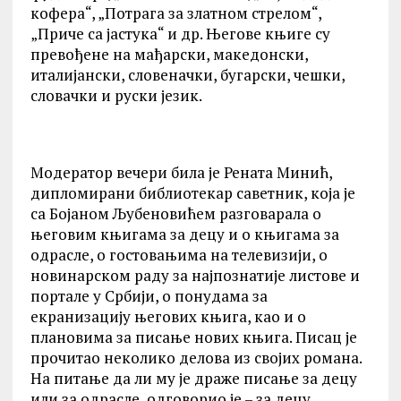
кофера“, „Потрага за златном стрелом“,
„Приче са јастука“ и др. Његове књиге су
превођене на мађарски, македонски,
италијански, словеначки, бугарски, чешки,
словачки и руски језик.
Модератор вечери била је Рената Минић,
дипломирани библиотекар саветник, која је
са Бојаном Љубеновићем разговарала о
његовим књигама за децу и о књигама за
одрасле, о гостовањима на телевизији, о
новинарском раду за најпознатије листове и
портале у Србији, о понудама за
екранизацију његових књига, као и о
плановима за писање нових књига. Писац је
прочитао неколико делова из својих романа.
На питање да ли му је драже писање за децу
или за одрасле, одговорио је – за децу