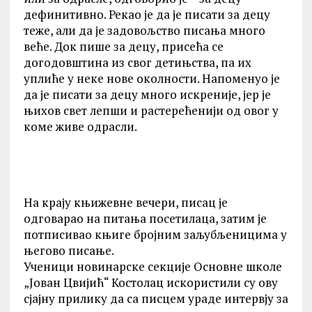
дефинитивно. Рекао је да је писати за децу
теже, али да је задовољство писања много
веће. Док пише за децу, присећа се
догодовштина из свог детињства, па их
уплиће у неке нове околности. Напоменуо је
да је писати за децу много искреније, јер је
њихов свет лепши и растерећенији од овог у
коме живе одрасли.
На крају књижевне вечери, писац је
одговарао на питања посетилаца, затим је
потписивао књиге бројним заљубљеницима у
његово писање.
Ученици новинарске секције Основне школе
„Јован Цвијић“ Костолац искористили су ову
сјајну прилику да са писцем ураде интервју за