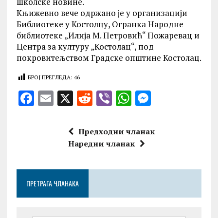
школске новине.
Књижевно вече одржано је у организацији
Библиотеке у Костолцу, Огранка Народне
библиотеке „Илија М. Петровић“ Пожаревац и
Центра за културу „Костолац“, под
покровитељством Градске општине Костолац.
БРОЈ ПРЕГЛЕДА:
46
F
E
X
R
V
W
M
a
m
e
ib
h
es
ce
ai
d
er
at
se
Предходни чланак
b
l
di
s
n
Наредни чланак
o
t
A
g
o
p
er
ПРЕТРАГА ЧЛАНАКА
k
p