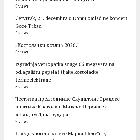
9 views
Četvrtak, 21. decembra u Domu omladine koncert
Goce Tržan
9 views
„Костолачки котлић 2026.“
9 views
Izgradnja vetroparka snage 66 megavata na
odlagalištu pepela i šljake kostolačke
termoelektrane
8 views
Честитка председнице Скупштине Градске
општине Kостолац, Милене Церовшек
поводом Дана рудара
8 views
Представљене књиге Марка Шелића у