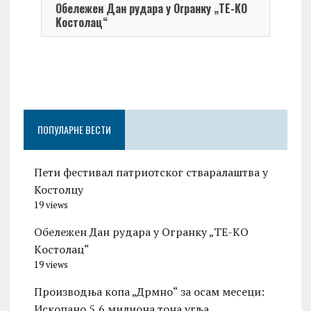
Обележен Дан рудара у Огранку „ТЕ-KО
Kостолац“
On 0
Чест
Град
Церо
ПОПУЛАРНЕ ВЕСТИ
Пети фестивал патриотског стваралаштва у
Костолцу
19 views
Обележен Дан рудара у Огранку „ТЕ-KО
Kостолац“
19 views
Производња копа „Дрмно“ за осам месеци:
Ископано 5,6 милиона тона угља