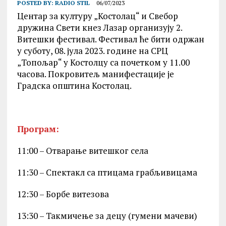
POSTED BY:
RADIO STIL
06/07/2023
Центар за културу „Костолац“ и Свебор
дружина Свети кнез Лазар организују 2.
Витешки фестивал. Фестивал ће бити одржан
у суботу, 08. јула 2023. године на СРЦ
„Топољар“ у Костолцу са почетком у 11.00
часова. Покровитељ манифестације је
Градска општина Костолац.
Програм:
11:00 – Отварање витешког села
11:30 – Спектакл са птицама грабљивицама
12:30 – Борбе витезова
13:30 – Такмичење за децу (гумени мачеви)