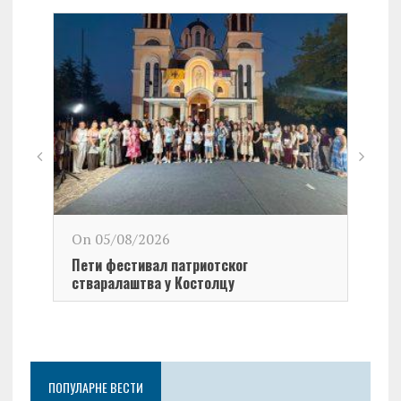
On 0
On 05/08/2026
У окв
Пети фестивал патриотског
поча
стваралаштва у Костолцу
1999
ПОПУЛАРНЕ ВЕСТИ