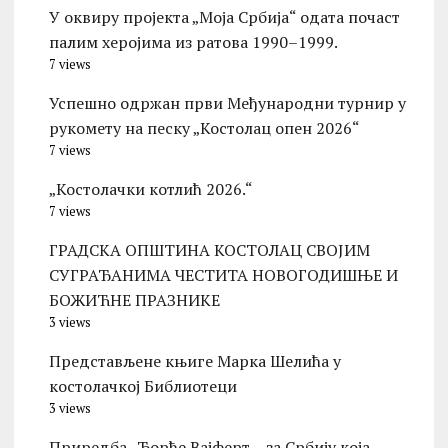
У оквиру пројекта „Моја Србија“ одата почаст
палим херојима из ратова 1990–1999.
7 views
Успешно одржан први Међународни турнир у
рукомету на песку „Костолац опен 2026“
7 views
„Костолачки котлић 2026.“
7 views
ГРАДСКА ОПШТИНА КОСТОЛАЦ СВОЈИМ
СУГРАЂАНИМА ЧЕСТИТА НОВОГОДИШЊЕ И
БОЖИЋНЕ ПРАЗНИКЕ
3 views
Представљене књиге Марка Шелића у
костолачкој Библиотеци
3 views
Приредба „Ђорђе Вајферт – за Србију која