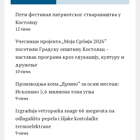
Пети фестивал патриотског стваралаштва у
Костолцу
12 views
Учесници пројекта „Моја Србија 2026“
посетили Градску општину Костолац –
наставак програма кроз едукацију, културу и
дружење
10 views
Производња копа „Дрмно“ за осам месеци:
Ископано 5,6 милиона тона угља
9 views
Izgradnja vetroparka snage 66 megavata na
odlagalištu pepela i šljake kostolačke
termoelektrane
9 views