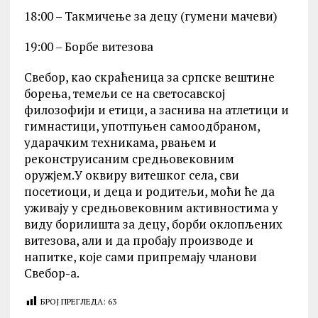
18:00 – Такмичење за децу (гумени мачеви)
19:00 – Борбе витезова
Свебор, као скраћеница за српске вештине
борења, темељи се на светосавској
филозофији и етици, а заснива на атлетици и
гимнастици, употпуњен самоодбраном,
ударачким техникама, рвањем и
реконструисаним средњовековним
оружјем.У оквиру витешког села, сви
посетиоци, и деца и родитељи, моћи ће да
уживају у средњовековним активностима у
виду борилишта за децу, борби оклопљених
витезова, али и да пробају производе и
напитке, које сами припремају чланови
Свебор-а.
БРОЈ ПРЕГЛЕДА:
63