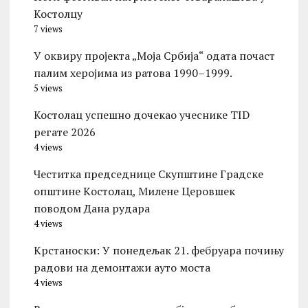
Костолцу
7 views
У оквиру пројекта „Моја Србија“ одата почаст
палим херојима из ратова 1990–1999.
5 views
Костолац успешно дочекао учеснике TID
регате 2026
4 views
Честитка председнице Скупштине Градске
општине Kостолац, Милене Церовшек
поводом Дана рудара
4 views
Kрстаноски: У понедељак 21. фебруара почињу
радови на демонтажи ауто моста
4 views