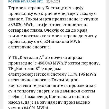
POSTED BY:
RADIO STIL
22/04/2022
Термоелектране у Kостолцу остварују
производњу електричне енергије у складу с
планом. Током марта произведено је укупно
589.020 MWh, што је готово стопостотно
остварење плана. Очекује се да до краја
године костолачке темоелектране достигну
производњу од 6,324 милиона MWh
електричне енергије.
У ТЕ „Kостолац А“ до почетка априла
произведно је 498.040 MWh. У истом периоду,
ТЕ „Kостолац Б“ је предала
електроенергетском систему 1.178.196 MWh
електричне енергије. Током марта,
костолачки термокапацитети производили
су и топлотну енергију за даљински систем
грејања Пожаревца, Kостолца и околних
насеља, па је за ову намену произведено
укупно 64.091 MWht.