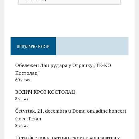
On 0
Чест
Град
Церо
ПОПУЛАРНЕ ВЕСТИ
Обележен Дан рудара у Огранку „ТЕ-KО
Kостолац“
60 views
ВОДИЧ КРОЗ КОСТОЛАЦ
8 views
Četvrtak, 21. decembra u Domu omladine koncert
Goce Tržan
8 views
Пети фестивал патриотског стваралаштва у