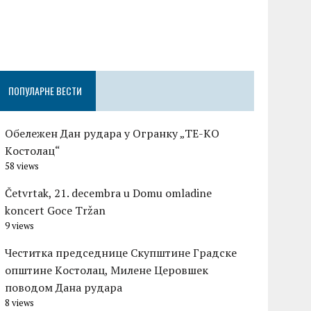
Честитка п
Градске оп
Церовшек п
ПОПУЛАРНЕ ВЕСТИ
Обележен Дан рудара у Огранку „ТЕ-KО
Kостолац“
58 views
Četvrtak, 21. decembra u Domu omladine
koncert Goce Tržan
9 views
Честитка председнице Скупштине Градске
општине Kостолац, Милене Церовшек
поводом Дана рудара
8 views