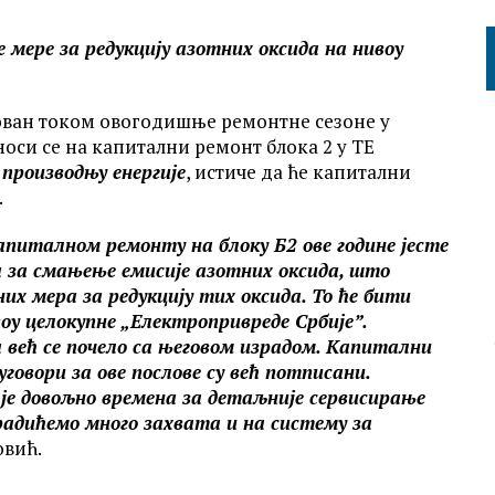
е мере за редукцију азотних оксида на нивоу
зован током овогодишње ремонтне сезоне у
оси се на капитални ремонт блока 2 у ТЕ
производњу енергије
, истиче да ће капитални
.
апиталном ремонту на блоку Б2 ове године јесте
а за смањење емисије азотних оксида, што
х мера за редукцију тих оксида. То ће бити
воу целокупне „Електропривреде Србије”.
 већ се почело са његовом израдом. Kапитални
говори за ове послове су већ потписани.
је довољно времена за детаљније сервисирање
Урадићемо много захвата и на систему за
овић.