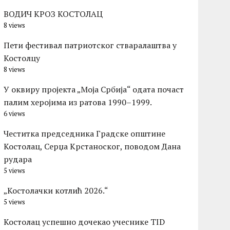
ВОДИЧ КРОЗ КОСТОЛАЦ
8 views
Пети фестивал патриотског стваралаштва у
Костолцу
8 views
У оквиру пројекта „Моја Србија“ одата почаст
палим херојима из ратова 1990–1999.
6 views
Честитка председника Градске општине
Костолац, Серџа Крстаноског, поводом Дана
рудара
5 views
„Костолачки котлић 2026.“
5 views
Костолац успешно дочекао учеснике TID