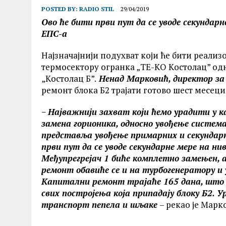
POSTED BY:
RADIO STIL
29/04/2019
Ово ће бити први пут да се уводе секундарн
ЕПС-а
Најзначајнији подухват који ће бити реали
термосектору огранка „ТЕ-KО Kостолац” одн
„Kостолац Б”.
Ненад Марковић, директор за 
ремонт блока Б2 трајати готово шест месеци
−
Најважнији захват који ћемо урадити у к
замена горионика, односно увођење систем
представља увођење примарних и секундарни
први пут да се уводе секундарне мере на ни
Међупрегрејач 1 биће комплетно замењен, а
ремонт обавиће се и на турбогенератору и у
Kапитални ремонт трајаће 165 дана, што 
свих постројења која припадају блоку Б2. 
транспорт пепела и шљаке
– рекао је Марк