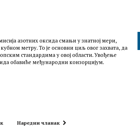
исија азотних оксида смањи у знатној мери,
убном метру. То је основни циљ овог захвата, да
ропским стандардима у овој области. Увођење
сида обавиће међународни конзорцијум.
ак
Наредни чланак