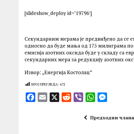
[slideshow_deploy id=’19796′]
Секундарним мерама је предвиђено да се ем
односно да буде мања од 175 милиграма по к
емисија азотних оксида буде у складу са ев
секундарних мера за редукцију азотних ок
Извор: „Енергија Kостолац”
БРОЈ ПРЕГЛЕДА:
672
F
E
X
R
V
W
M
a
m
e
ib
h
es
ce
ai
d
er
at
se
Предходни члан
b
l
di
s
n