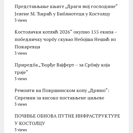
Представљање књиге „Драги мој господине“
Јелене М. Ћирић у Библиотеци у Костолцу
3 views
Kостолачки котлић 2026“ окупио 155 екипа –
победничку чорбу скувао Небојша Нешић из
Пожаревца
3 views
Приредба „Ђорђе Вајферт – за Србију која
траје“
3 views
Ремонти на Површинском копу „Дрмно“:
Спремни за високо постављене циљеве
3 views
ПОЧИЊЕ ОБНОВА ПУТНЕ ИНФРАСТРУКТУРЕ
У КОСТОЛЦУ
3 views