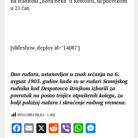
na stadionu „Bora Beka“ u Kostolcu, sa početkom
u 21 čas.
[slideshow_deploy id=’14087′]
Dan rudara, ustanovljen u znak sećanja na 6.
avgust 1903. godine kada su se rudari Semnjskog
rudnika kod Despotovca štrajkom izborili za
povratak na posao trojice otpuštenih kolega, za
bolji položaj rudara i skraćenje radnog vremena.
БРОЈ ПРЕГЛЕДА:
1.002
F
E
X
R
V
W
M