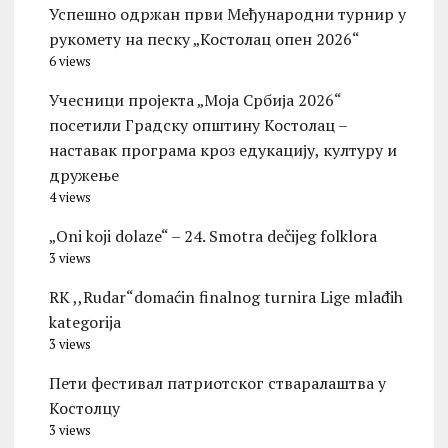
Успешно одржан први Међународни турнир у
рукомету на песку „Костолац опен 2026“
6 views
Учесници пројекта „Моја Србија 2026“
посетили Градску општину Костолац –
наставак програма кроз едукацију, културу и
дружење
4 views
„Oni koji dolaze“ – 24. Smotra dečijeg folklora
3 views
RK ,,Rudar“domaćin finalnog turnira Lige mlađih
kategorija
3 views
Пети фестивал патриотског стваралаштва у
Костолцу
3 views