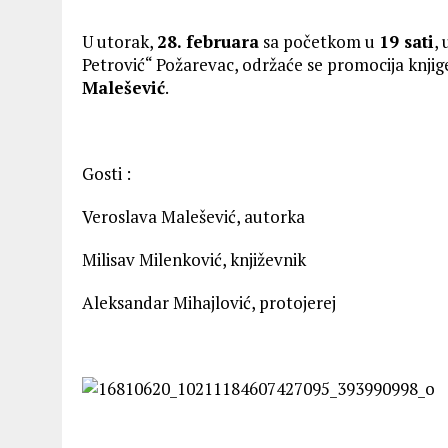
U utorak,
28. februara
sa početkom u
19 sati
,
Petrović“ Požarevac, održaće se promocija knji
Malešević
.
Gosti :
Veroslava Malešević, autorka
Milisav Milenković, književnik
Aleksandar Mihajlović, protojerej