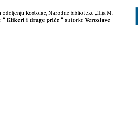
 u odeljenju Kostolac, Narodne biblioteke „Ilija M.
ge
“ Klikeri i druge priče “
autorke
Veroslave