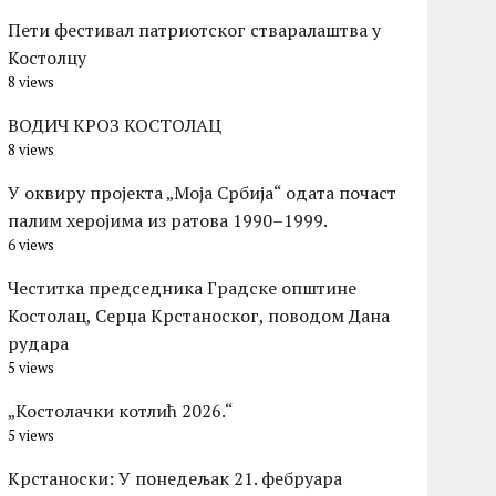
Пети фестивал патриотског стваралаштва у
Костолцу
8 views
ВОДИЧ КРОЗ КОСТОЛАЦ
8 views
У оквиру пројекта „Моја Србија“ одата почаст
палим херојима из ратова 1990–1999.
6 views
Честитка председника Градске општине
Костолац, Серџа Крстаноског, поводом Дана
рудара
5 views
„Костолачки котлић 2026.“
5 views
Kрстаноски: У понедељак 21. фебруара