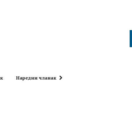
ак
Наредни чланак