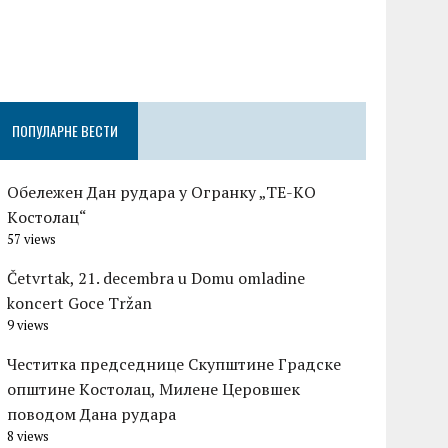
Честитка п
Градске оп
Церовшек п
ПОПУЛАРНЕ ВЕСТИ
Обележен Дан рудара у Огранку „ТЕ-KО
Kостолац“
57 views
Četvrtak, 21. decembra u Domu omladine
koncert Goce Tržan
9 views
Честитка председнице Скупштине Градске
општине Kостолац, Милене Церовшек
поводом Дана рудара
8 views