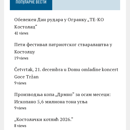
ПОПУЛАРНЕ ВЕСТИ
Обележен Дан рудара у Огранку „ТЕ-KО
Kостолац“
41 views
Пети фестивал патриотског стваралаштва у
Костолцу
19 views
Četvrtak, 21. decembra u Domu omladine koncert
Goce Tržan
9 views
Производња копа „Дрмно“ за осам месеци:
Ископано 5,6 милиона тона угља
9 views
„Костолачки котлић 2026.“
8 views