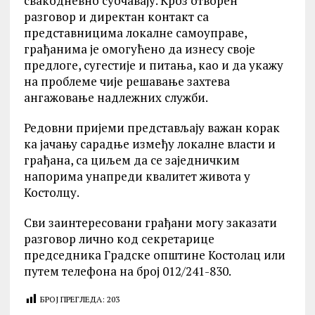
свакодневно суочавају. Кроз отворен
разговор и директан контакт са
представницима локалне самоуправе,
грађанима је омогућено да изнесу своје
предлоге, сугестије и питања, као и да укажу
на проблеме чије решавање захтева
ангажовање надлежних служби.
Редовни пријеми представљају важан корак
ка јачању сарадње између локалне власти и
грађана, са циљем да се заједничким
напорима унапреди квалитет живота у
Костолцу.
Сви заинтересовани грађани могу заказати
разговор лично код секретарице
председника Градске општине Костолац или
путем телефона на број 012/241-830.
БРОЈ ПРЕГЛЕДА:
203