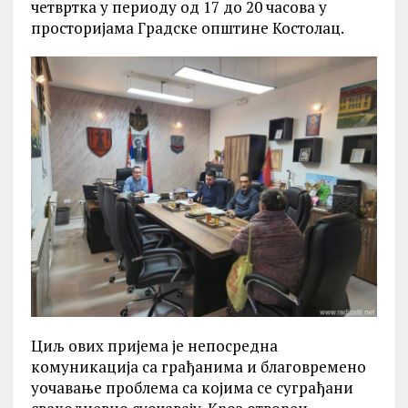
четвртка у периоду од 17 до 20 часова у
просторијама Градске општине Костолац.
Циљ ових пријема је непосредна
комуникација са грађанима и благовремено
уочавање проблема са којима се суграђани