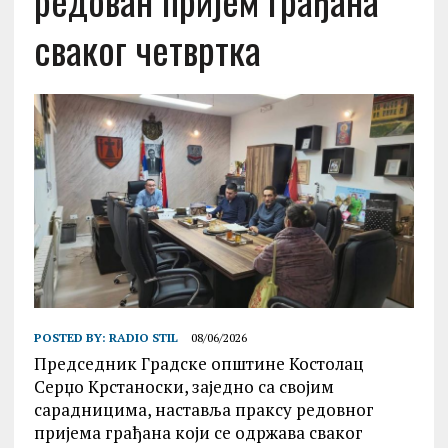
редован пријем грађана
сваког четвртка
POSTED BY:
RADIO STIL
08/06/2026
Председник Градске општине Костолац
Серџо Крстаноски, заједно са својим
сарадницима, наставља праксу редовног
пријема грађана који се одржава сваког