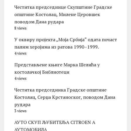
Честитка председнице Скупштине Градске
општине Kостолац, Милене Церовшек
поводом Дана рудара
8 views
У оквиру пројекта „Моја Србија“ одата почаст
палим херојима из ратова 1990–1999.
4 views
Представљене књиге Марка Шелића у
костолачкој Библиотеци
4 views
Честитка председника Градске општине
Костолац, Серџа Крстаноског, поводом Дана
рудара
3 views
АУТО СКУП ЉУБИТЕЉА CITROEN А
АУТОМОБИЛА