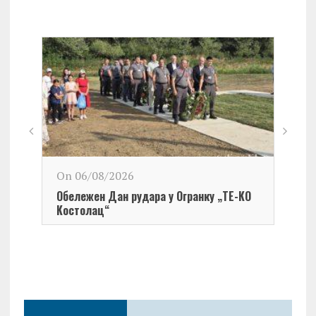
On 06/08/2026
Обележен Дан рудара у Огранку „ТЕ-KО
Kостолац“
On 0
Чест
Град
Церо