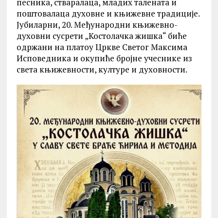
песника, стваралаца, младих талената и
поштовалаца духовне и књижевне традиције.
Јубиларни, 20. Међународни књижевно-
духовни сусрети „Костолачка жишка“ биће
одржани на платоу Цркве Светог Максима
Исповедника и окупиће бројне учеснике из
света књижевности, културе и духовности.