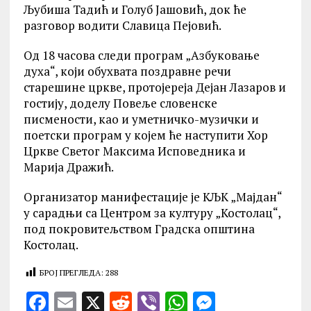
Љубиша Тадић и Голуб Јашовић, док ће
разговор водити Славица Пејовић.
Од 18 часова следи програм „Азбуковање
духа“, који обухвата поздравне речи
старешине цркве, протојереја Дејан Лазаров и
гостију, доделу Повеље словенске
писмености, као и уметничко-музички и
поетски програм у којем ће наступити Хор
Цркве Светог Максима Исповедника и
Марија Дражић.
Организатор манифестације је КЉК „Мајдан“
у сарадњи са Центром за културу „Костолац“,
под покровитељством Градска општина
Костолац.
БРОЈ ПРЕГЛЕДА:
288
F
E
X
R
V
W
M