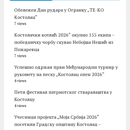
Обележен Дан рудара у Огранку „ТЕ-KО
Kостолац“
7 views
Kостолачки котлић 2026“ окупио 155 екипа –
победничку чорбу скувао Небојша Нешић из
Пожаревца
7 views
Успешно одржан први Међународни турнир у
рукомету на песку „Костолац опен 2026“
4 views
Пети фестивал патриотског стваралаштва у
Костолцу
4 views
Учесници пројекта „Моја Србија 2026“
посетили Градску општину Костолац –