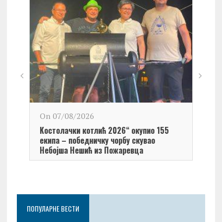
On 0
On 07/08/2026
Обел
Kостолачки котлић 2026“ окупио 155
Kост
екипа – победничку чорбу скувао
Небојша Нешић из Пожаревца
ПОПУЛАРНЕ ВЕСТИ