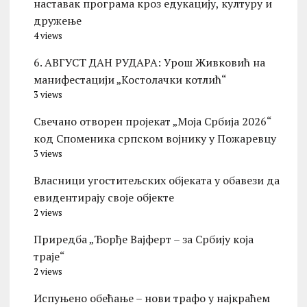
наставак програма кроз едукацију, културу и
дружење
4 views
6. АВГУСТ ДАН РУДАРА: Урош Живковић на
манифестацији „Костолачки котлић“
3 views
Свечано отворен пројекат „Моја Србија 2026“
код Споменика српском војнику у Пожаревцу
3 views
Власници угоститељских објеката у обавези да
евидентирају своје објекте
2 views
Приредба „Ђорђе Вајферт – за Србију која
траје“
2 views
Испуњено обећање – нови трафо у најкраћем