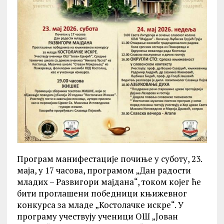
Програм манифестације почиње у суботу, 23.
маја, у 17 часова, програмом „Дан радости
младих – Развигори мајдана“, током којег ће
бити проглашени победници књижевног
конкурса за младе „Костолачке искре“. У
програму учествују ученици ОШ „Јован