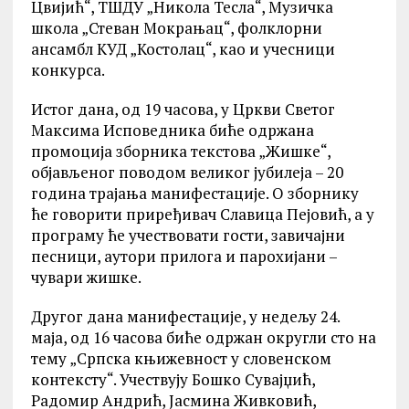
Цвијић“, ТШДУ „Никола Тесла“, Музичка
школа „Стеван Мокрањац“, фолклорни
ансамбл КУД „Костолац“, као и учесници
конкурса.
Истог дана, од 19 часова, у Цркви Светог
Максима Исповедника биће одржана
промоција зборника текстова „Жишке“,
објављеног поводом великог јубилеја – 20
година трајања манифестације. О зборнику
ће говорити приређивач Славица Пејовић, а у
програму ће учествовати гости, завичајни
песници, аутори прилога и парохијани –
чувари жишке.
Другог дана манифестације, у недељу 24.
маја, од 16 часова биће одржан округли сто на
тему „Српска књижевност у словенском
контексту“. Учествују Бошко Сувајџић,
Радомир Андрић, Јасмина Живковић,