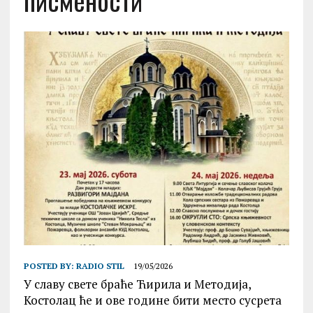
писмености
POSTED BY:
RADIO STIL
19/05/2026
У славу свете браће Ћирила и Методија,
Костолац ће и ове године бити место сусрета