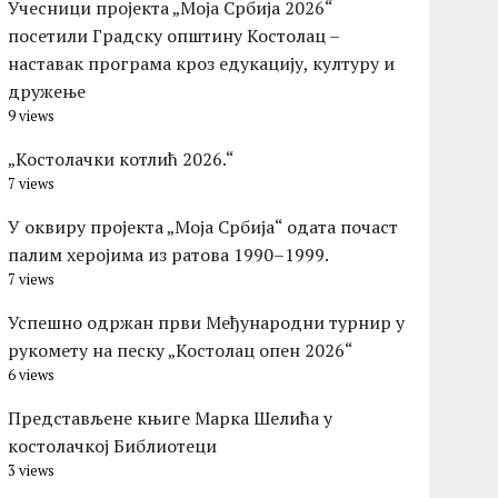
Учесници пројекта „Моја Србија 2026“
посетили Градску општину Костолац –
наставак програма кроз едукацију, културу и
дружење
9 views
„Костолачки котлић 2026.“
7 views
У оквиру пројекта „Моја Србија“ одата почаст
палим херојима из ратова 1990–1999.
7 views
Успешно одржан први Међународни турнир у
рукомету на песку „Костолац опен 2026“
6 views
Представљене књиге Марка Шелића у
костолачкој Библиотеци
3 views