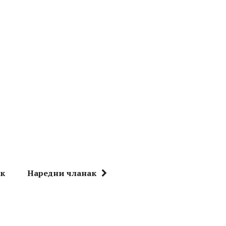
ак
Наредни чланак