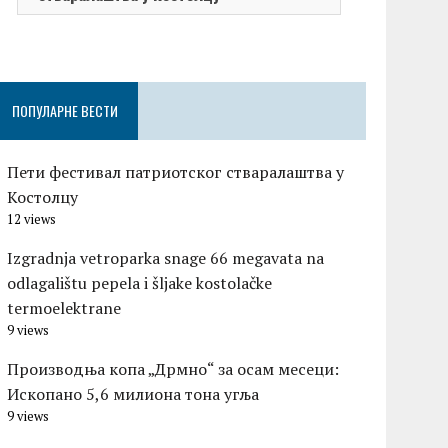
1999.
ПОПУЛАРНЕ ВЕСТИ
Пети фестивал патриотског стваралаштва у
Костолцу
12 views
Izgradnja vetroparka snage 66 megavata na
odlagalištu pepela i šljake kostolačke
termoelektrane
9 views
Производња копа „Дрмно“ за осам месеци:
Ископано 5,6 милиона тона угља
9 views