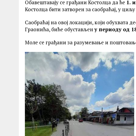
Обавештавају се грађани Костолца да ће
1. и
Костолца бити затворен за саобраћај, у ци
Саобраћај на овој локацији, који обухвата 
Граонића, биће обустављен
у периоду од 18
Моле се грађани за разумевање и поштовањ