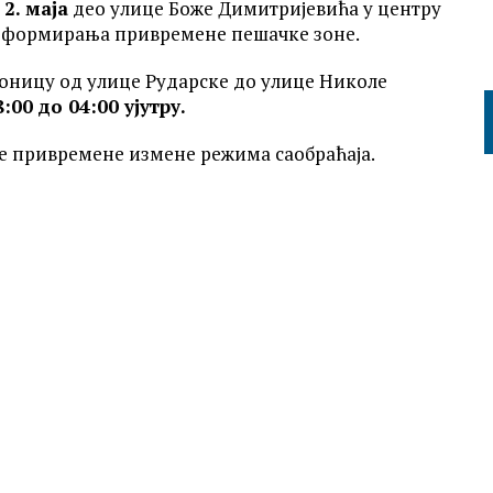
 2. маја
део улице Боже Димитријевића у центру
љу формирања привремене пешачке зоне.
деоницу од улице Рударске до улице Николе
:00 до 04:00 ујутру.
е привремене измене режима саобраћаја.