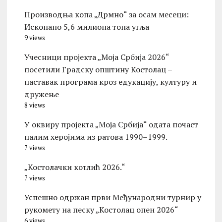
Производња копа „Дрмно“ за осам месеци:
Ископано 5,6 милиона тона угља
9 views
Учесници пројекта „Моја Србија 2026“
посетили Градску општину Костолац –
наставак програма кроз едукацију, културу и
дружење
8 views
У оквиру пројекта „Моја Србија“ одата почаст
палим херојима из ратова 1990–1999.
7 views
„Костолачки котлић 2026.“
7 views
Успешно одржан први Међународни турнир у
рукомету на песку „Костолац опен 2026“
6 views