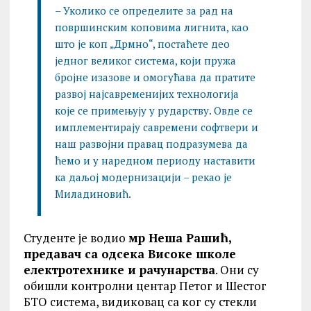
– Уколико се определите за рад на
површинским коповима лигнита, као
што је коп „Дрмно“, постаћете део
једног великог система, који пружа
бројне изазове и омогућава да пратите
развој најсавременијих технологија
које се примењују у рударству. Овде се
имплементирају савремени софтвери и
наш развојни правац подразумева да
ћемо и у наредном периоду наставити
ка даљој модернизацији – рекао је
Миладиновић.
Студенте је водио
мр Неша Рашић,
предавач са одсека Високе школе
електротехнике и рачунарства
. Они су
обишли контролни центар Петог и Шестог
БТО система, видиковац са ког су стекли