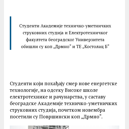
Студенти Академије техничко-уметничких
струковних студија и Електротехничког
факултета београдског Универзитета
обишли су коп „Дрмно“ и ТЕ „Костолац Б“
Студенти који похађају смер нове енергетске
технологије, на одсеку Високe школе
електротехнике и рачунарства, у саставу
београдске Академије техничко-уметничких
струковних студија, почетком новембра
посетили су Површински коп „Дрмно“.