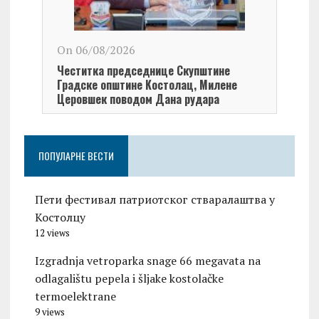
On 06/08/2026
On 0
Честитка председнице Скупштине
Чест
Градске општине Kостолац, Милене
Кост
Церовшек поводом Дана рудара
Дана
ПОПУЛАРНЕ ВЕСТИ
Пети фестивал патриотског стваралаштва у
Костолцу
12 views
Izgradnja vetroparka snage 66 megavata na
odlagalištu pepela i šljake kostolačke
termoelektrane
9 views