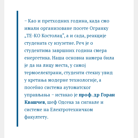
− Као и претходних година, када смо
имали организоване посете Огранку
„ТЕ-КО Костолац“, а и сада, реакције
студената су изузетне. Реч је о
студентима завршних година смера
енергетика. Наша основна намера била
је да на лицу места, у самој
термоелектрани, студенти стекну увид
у кретања модерне технологије, а
посебно система аутоматског
управљања − истакао је
проф. др Горан
Квашчев
, шеф Одсека за сигнале и
системе на Електротехничком
факултету.