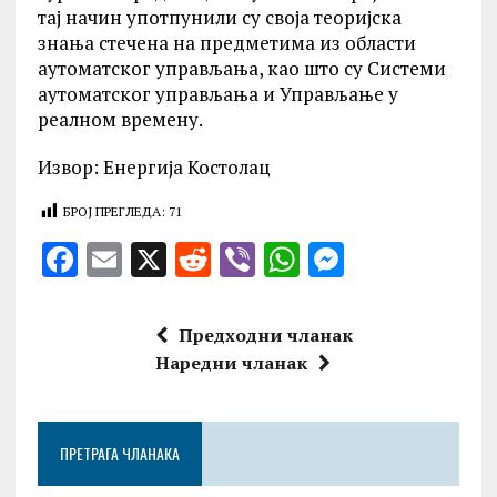
тај начин употпунили су своја теоријска
знања стечена на предметима из области
аутоматског управљања, као што су Системи
аутоматског управљања и Управљање у
реалном времену.
Извор: Енергија Костолац
БРОЈ ПРЕГЛЕДА:
71
F
E
X
R
V
W
M
a
m
e
ib
h
es
ce
ai
d
er
at
se
Предходни чланак
b
l
di
s
n
Наредни чланак
o
t
A
g
o
p
er
ПРЕТРАГА ЧЛАНАКА
k
p