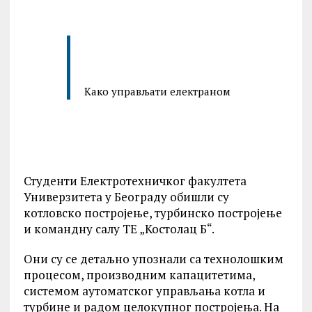
Како управљати електраном
Студенти Електротехничког факултета
Универзитета у Београду обишли су
котловско постројење, турбинско постројење
и командну салу ТЕ „Костолац Б“.
Они су се детаљно упознали са технолошким
процесом, производним капацитетима,
системом аутоматског управљања котла и
турбине и радом целокупног постројења. На