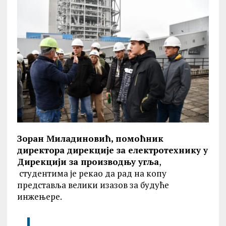
Зоран Миладиновић, помоћник
директора дирекције за електротехнику у
Дирекцији за производњу угља
,
студентима је рекао да рад на копу
представља велики изазов за будуће
инжењере.