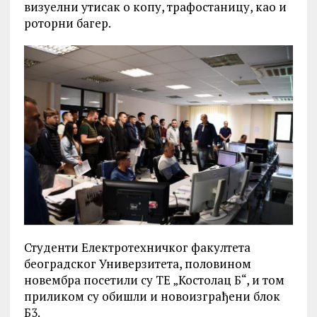
визуелни утисак о копу, трафостаницу, као и
роторни багер.
Студенти Електротехничког факултета
београдског Универзитета, половином
новембра посетили су ТЕ „Костолац Б“, и том
приликом су обишли и новоизграђени блок
Б3.