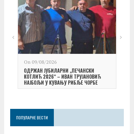
On 09/08/2026
On 0
ОДРЖАН ЈУБИЛАРНИ „ПЕЧАНСКИ
Kост
КОТЛИЋ 2026“ – ИВАН ТРУЈАНОВИЋ
екипа
НАЈБОЉИ У КУВАЊУ РИБЉЕ ЧОРБЕ
Небо
ПОПУЛАРНЕ ВЕСТИ