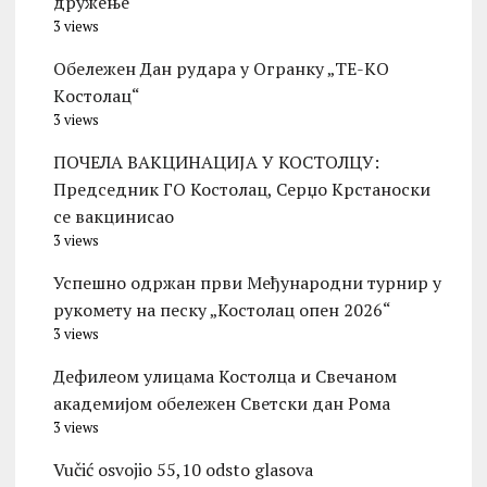
дружење
3 views
Обележен Дан рудара у Огранку „ТЕ-KО
Kостолац“
3 views
ПОЧЕЛА ВАКЦИНАЦИЈА У КОСТОЛЦУ:
Председник ГО Костолац, Серџо Крстаноски
се вакцинисао
3 views
Успешно одржан први Међународни турнир у
рукомету на песку „Костолац опен 2026“
3 views
Дефилеом улицама Костолца и Свечаном
академијом обележен Светски дан Рома
3 views
Vučić osvojio 55,10 odsto glasova