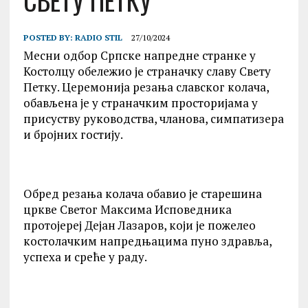
СВЕТУ ПЕТКУ
POSTED BY:
RADIO STIL
27/10/2024
Месни одбор Српске напредне странке у
Костолцу обележио је страначку славу Свету
Петку. Церемонија резања славског колача,
обављена је у страначким просторијама у
присуству руководства, чланова, симпатизера
и бројних гостију.
Обред резања колача обавио је старешина
цркве Светог Максима Исповедника
протојереј Дејан Лазаров, који је пожелео
костолачким напредњацима пуно здравља,
успеха и среће у раду.