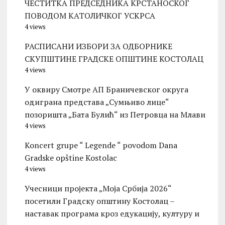
ЧЕСТИТКА ПРЕДСЕДНИКА КРСТАНОСКОГ
ПОВОДОМ КАТОЛИЧКОГ УСКРСА
4 views
РАСПИСАНИ ИЗБОРИ ЗА ОДБОРНИКЕ
СКУПШТИНЕ ГРАДСКЕ ОПШТИНЕ КОСТОЛАЦ
4 views
У оквиру Смотре АП Браничевског округа
одиграна представа „Сумњиво лице“
позоришта „Бата Булић“ из Петровца на Млави
4 views
Koncert grupe “ Legende “ povodom Dana
Gradske opštine Kostolac
4 views
Учесници пројекта „Моја Србија 2026“
посетили Градску општину Костолац –
наставак програма кроз едукацију, културу и