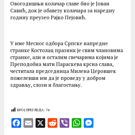
Овогодишњи колачар славе био је Јован
Савић, док је обавезу колачара за наредну
годину преузео Рајко Пејовић.
У име Месног одбора Српске напредне
странке Костолац празник је свим члановима
странке, али и осталим свечарима којима је
Преподобна мати Параскева крсна слава,
честитала председница Милена Церовшек
пожелевши им да је проведу у добром
здрављу, слози и благостању.
БРОЈ ПРЕГЛЕДА:
74
F
E
X
R
V
W
M
a
m
e
ib
h
es