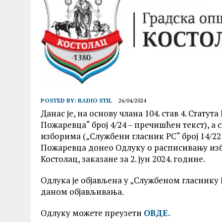
POSTED BY:
RADIO STIL
26/04/2024
Данас је, на основу члана 104. став 4. Стат
Пожаревца“ број 4/24 – пречишћен текст), а 
изборима („Службени гласник РС“ број 14/2
Пожаревца донео Одлуку о расписивању из
Костолац, заказане за 2. јун 2024. године.
Одлука је објављена у „Службеном гласнику Г
даном објављивања.
Одлуку можете преузети
ОВДЕ.