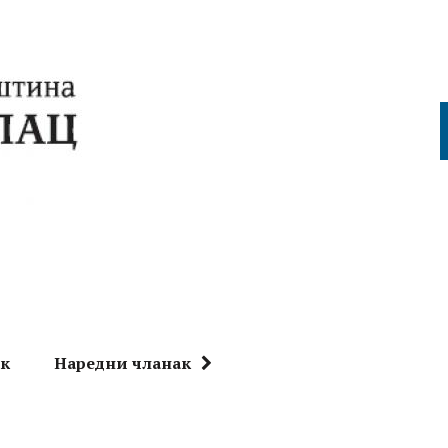
ак
Наредни чланак