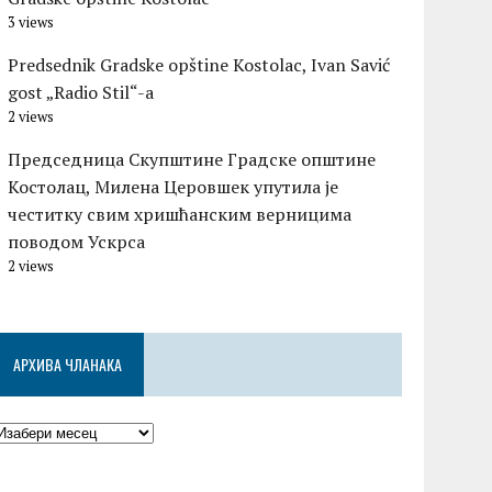
3 views
Predsednik Gradske opštine Kostolac, Ivan Savić
gost „Radio Stil“-a
2 views
Председница Скупштине Градске општине
Костолац, Милена Церовшек упутила је
честитку свим хришћанским верницима
поводом Ускрса
2 views
АРХИВА ЧЛАНАКА