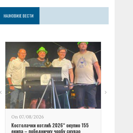
НАЈНОВИЈЕ ВЕСТИ
On 06/08/2
On 07/08/2026
Обележен Да
Kостолачки котлић 2026“ окупио 155
Kостолац“
екипа – победничку чорбу скувао