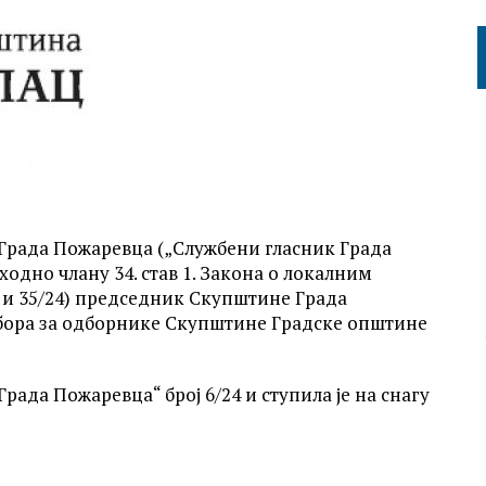
ута Града Пожаревца („Службени гласник Града
сходно члану 34. став 1. Закона о локалним
2 и 35/24) председник Скупштине Града
бора за одборнике Скупштине Градске општине
рада Пожаревца“ број 6/24 и ступила је на снагу