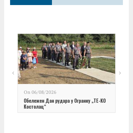
On 06/08/2026
Обележен Дан рудара у Огранку „ТЕ-KО
Kостолац“
On 0
Чест
Град
Церо