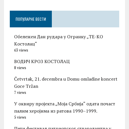
ПОПУЛАРНЕ ВЕСТИ
Обележен Дан рудара у Огранку „ТЕ-KО
Kостолац“
63 views
ВОДИЧ КРОЗ КОСТОЛАЦ
8 views
Četvrtak, 21. decembra u Domu omladine koncert
Goce Tržan
7 views
У оквиру пројекта „Моја Србија“ одата почаст
палим херојима из ратова 1990–1999.
5 views
Пети фестивал патриотског стваралаштва у