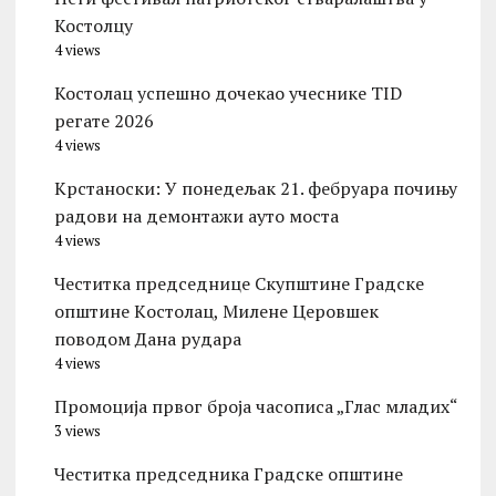
Костолцу
4 views
Костолац успешно дочекао учеснике TID
регате 2026
4 views
Kрстаноски: У понедељак 21. фебруара почињу
радови на демонтажи ауто моста
4 views
Честитка председнице Скупштине Градске
општине Kостолац, Милене Церовшек
поводом Дана рудара
4 views
Промоција првог броја часописа „Глас младих“
3 views
Честитка председника Градске општине