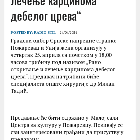
лечење карцинома
дебелог црева“
POSTED BY:
RADIO STIL
24/04/2024
Градски одбор Српске напредне странке
Пожаревац и Унија жена организују у
четвртак 25. априла са почетком у 18,00
часова трибину под називом „Рано
откривање и лечење карцинома дебелог
црева“. Предавач на трибини биће
специјалиста опште хирургије др Милан
Тадић.
Предавање ће бити одржано у Малој сали
Центра за културу у Пожаревцу. Позивају се
сви заинтересовани грађани да присуствују
предавању.