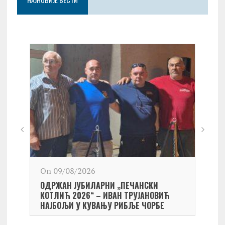
On 09/08/2026
On 0
ОДРЖАН ЈУБИЛАРНИ „ПЕЧАНСКИ
Kост
КОТЛИЋ 2026“ – ИВАН ТРУЈАНОВИЋ
екипа
НАЈБОЉИ У КУВАЊУ РИБЉЕ ЧОРБЕ
Небо