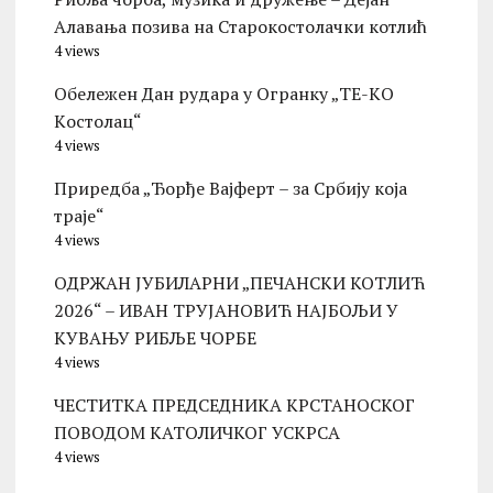
Алавања позива на Старокостолачки котлић
4 views
Обележен Дан рудара у Огранку „ТЕ-KО
Kостолац“
4 views
Приредба „Ђорђе Вајферт – за Србију која
траје“
4 views
ОДРЖАН ЈУБИЛАРНИ „ПЕЧАНСКИ КОТЛИЋ
2026“ – ИВАН ТРУЈАНОВИЋ НАЈБОЉИ У
КУВАЊУ РИБЉЕ ЧОРБЕ
4 views
ЧЕСТИТКА ПРЕДСЕДНИКА КРСТАНОСКОГ
ПОВОДОМ КАТОЛИЧКОГ УСКРСА
4 views