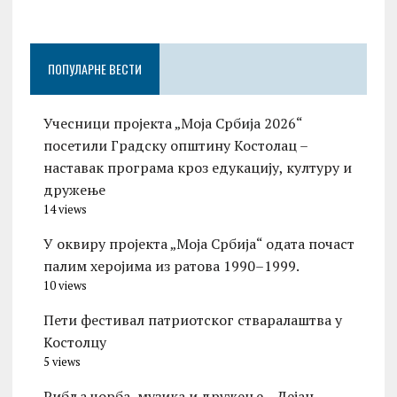
ПОПУЛАРНЕ ВЕСТИ
Учесници пројекта „Моја Србија 2026“
посетили Градску општину Костолац –
наставак програма кроз едукацију, културу и
дружење
14 views
У оквиру пројекта „Моја Србија“ одата почаст
палим херојима из ратова 1990–1999.
10 views
Пети фестивал патриотског стваралаштва у
Костолцу
5 views
Рибља чорба, музика и дружење – Дејан