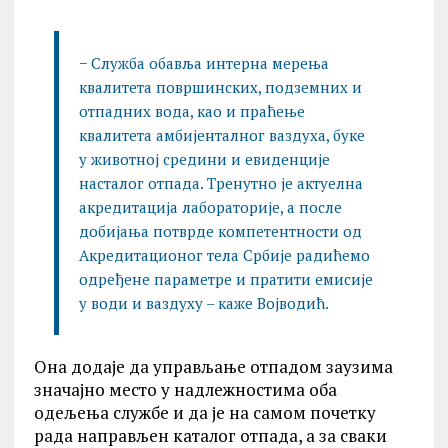
− Служба обавља интерна мерења
квалитета површинских, подземних и
отпадних вода, као и праћење
квалитета амбијенталног ваздуха, буке
у животној средини и евиденције
насталог отпада. Тренутно је актуелна
акредитација лабораторије, а после
добијања потврде компетентности од
Акредитационог тела Србије радићемо
одређене параметре и пратити емисије
у води и ваздуху – каже Војводић.
Она додаје да управљање отпадом заузима
значајно место у надлежностима оба
одељења службе и да је на самом почетку
рада направљен каталог отпада, а за сваки