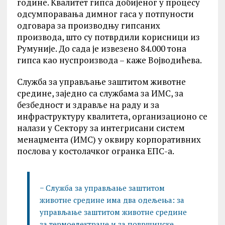
године. Квалитет гипса добијеног у процесу
одсумпоравања димног гаса у потпуности
одговара за производњу гипсаних
производа, што су потврдили корисници из
Румуније. До сада је извезено 84.000 тона
гипса као нуспроизвода – каже Војводићева.
Служба за управљање заштитом животне
средине, заједно са службама за ИМС, за
безбедност и здравље на раду и за
инфраструктуру квалитета, организационо се
налази у Сектору за интегрисани систем
менаџмента (ИМС) у оквиру корпоративних
послова у костолачког огранка ЕПС-а.
− Служба за управљање заштитом
животне средине има два одељења: за
управљање заштитом животне средине
за термоелектране и за површинске