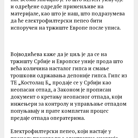
и одређене одредбе применљиве на
материјале, као што је наш, што подразумева
да ће електрофилтерски пепео бити
испоручен на тржиште Европе после уписа.
Војводићева каже да је циљ је да се на
тржишту Србије и Европске уније прода што
већа количина насталог гипса и смање
трошкови одржавања депоније гипса. Гипс из
ТЕ
„
Костолац Б
„
продаје се у Србији као
неопасан отпад, а Законом је прописан
документ о кретању неопасног отпада, који
инжењери за контролу и управљање отпадом
попуњавају и прате комплетан процес
предаје отпада оператерима.
Електрофилтерски пепео, који настаје у