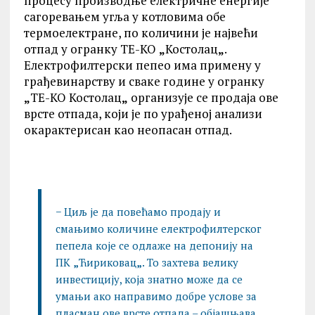
процесу производње електричне енергије
сагоревањем угља у котловима обе
термоелектране, по количини је највећи
отпад у огранку ТЕ-КО
„
Костолац
„
.
Електрофилтерски пепео има примену у
грађевинарству и сваке године у огранку
„
ТЕ-КО Костолац
„
организује се продаја ове
врсте отпада, који је по урађеној анализи
окарактерисан као неопасан отпад.
− Циљ је да повећамо продају и
смањимо количине електрофилтерског
пепела које се одлаже на депонију на
ПК
„
Ћириковац
„
. То захтева велику
инвестицију, која знатно може да се
умањи ако направимо добре услове за
пласман ове врсте отпада – објашњава