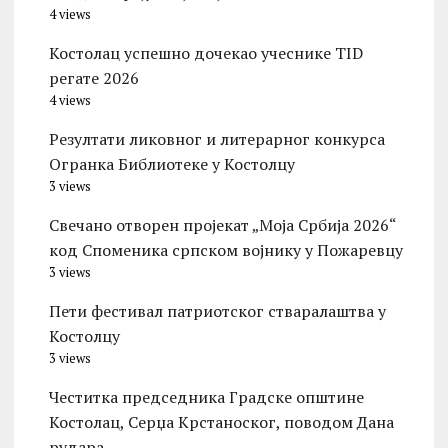
4 views
Костолац успешно дочекао учеснике TID
регате 2026
4 views
Резултати ликовног и литерарног конкурса
Огранка Библиотеке у Костолцу
3 views
Свечано отворен пројекат „Моја Србија 2026“
код Споменика српском војнику у Пожаревцу
3 views
Пети фестивал патриотског стваралаштва у
Костолцу
3 views
Честитка председника Градске општине
Костолац, Серџа Крстаноског, поводом Дана
рудара