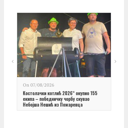
On 0
On 07/08/2026
Обел
Kостолачки котлић 2026“ окупио 155
Kост
екипа – победничку чорбу скувао
Небојша Нешић из Пожаревца