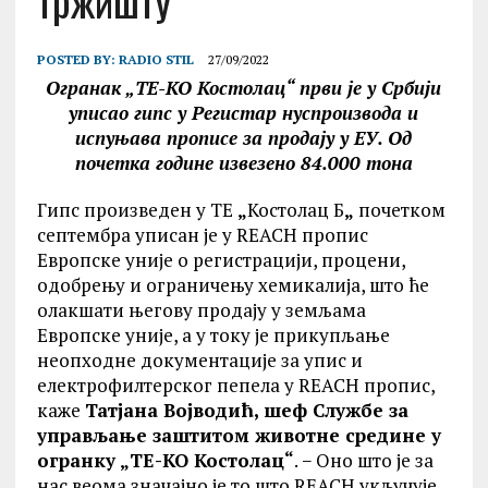
тржишту
POSTED BY:
RADIO STIL
27/09/2022
Огранак „ТЕ-КО Костолац“ први је у Србији
уписао гипс у Регистар нуспроизвода и
испуњава прописе за продају у ЕУ. Од
почетка године извезено 84.000 тона
Гипс произведен у ТЕ
„
Костолац Б
„
почетком
септембра уписан је у REACH пропис
Европске уније о регистрацији, процени,
одобрењу и ограничењу хемикалија, што ће
олакшати његову продају у земљама
Европске уније, а у току је прикупљање
неопходне документације за упис и
електрофилтерског пепела у REACH пропис,
каже
Татјана Војводић, шеф Службе за
управљање заштитом животне средине у
огранку „ТЕ-КО Костолац“
. − Оно што је за
нас веома значајно је то што REACH укључује