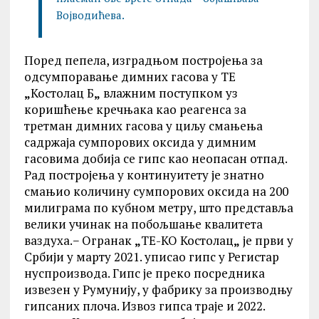
Војводићева.
Поред пепела, изградњом постројења за
одсумпоравање димних гасова у ТЕ
„
Костолац Б
„
влажним поступком уз
коришћење кречњака као реагенса за
третман димних гасова у циљу смањења
садржаја сумпорових оксида у димним
гасовима добија се гипс као неопасан отпад.
Рад постројења у континуитету је знатно
смањио количину сумпорових оксида на 200
милиграма по кубном метру, што представља
велики учинак на побољшање квалитета
ваздуха.− Огранак
„
ТЕ-КО Костолац
„
је први у
Србији у марту 2021. уписао гипс у Регистар
нуспроизвода. Гипс је преко посредника
извезен у Румунију, у фабрику за производњу
гипсаних плоча. Извоз гипса траје и 2022.