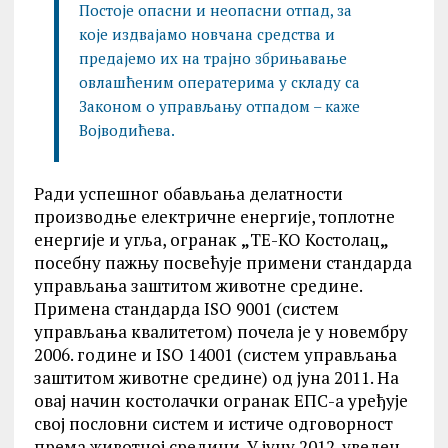
Постоје опасни и неопасни отпад, за
које издвајамо новчана средства и
предајемо их на трајно збрињавање
овлашћеним оператерима у складу са
Законом о управљању отпадом – каже
Војводићева.
Ради успешног обављања делатности
производње електричне енергије, топлотне
енергије и угља, огранак
„
ТЕ-КО Костолац
„
посебну пажњу посвећује примени стандарда
управљања заштитом животне средине.
Примена стандарда ISO 9001 (систем
управљања квалитетом) почела је у новембру
2006. године и ISO 14001 (систем управљања
заштитом животне средине) од јуна 2011. На
овај начин костолачки огранак ЕПС-а уређује
свој пословни систем и истиче одговорност
према животној средини. У јуну 2012. уведен