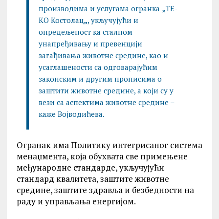
производима и услугама огранка
„
ТЕ-
КО Костолац
„
, укључујући и
опредељеност ка сталном
унапређивању и превенцији
загађивања животне средине, као и
усаглашености са одговарајућим
законским и другим прописима о
заштити животне средине, а који су у
вези са аспектима животне средине –
каже Војводићева.
Огранак има Политику интегрисаног система
менаџмента, која обухвата све примењене
међународне стандарде, укључујући
стандард квалитета, заштите животне
средине, заштите здравља и безбедности на
раду и управљања енергијом.