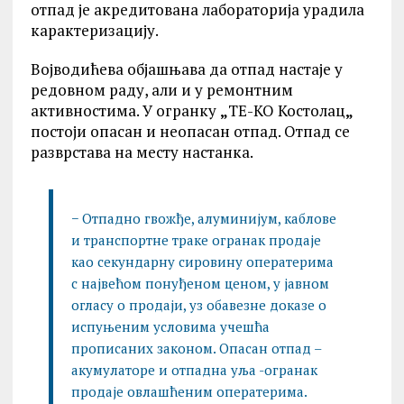
отпад је акредитована лабораторија урадила
карактеризацију.
Војводићева објашњава да отпад настаје у
редовном раду, али и у ремонтним
активностима. У огранку
„
ТЕ-КО Костолац
„
постоји опасан и неопасан отпад. Отпад се
разврстава на месту настанка.
− Отпадно гвожђе, алуминијум, каблове
и транспортне траке огранак продаје
као секундарну сировину оператерима
с највећом понуђеном ценом, у јавном
огласу о продаји, уз обавезне доказе о
испуњеним условима учешћа
прописаних законом. Опасан отпад –
акумулаторе и отпадна уља -огранак
продаје овлашћеним оператерима.