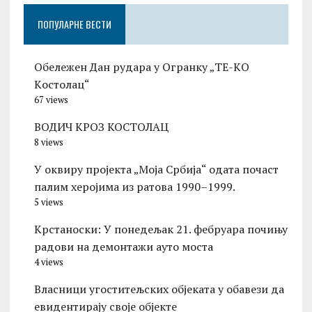
ПОПУЛАРНЕ ВЕСТИ
Обележен Дан рудара у Огранку „ТЕ-KО
Kостолац“
67 views
ВОДИЧ КРОЗ КОСТОЛАЦ
8 views
У оквиру пројекта „Моја Србија“ одата почаст
палим херојима из ратова 1990–1999.
5 views
Kрстаноски: У понедељак 21. фебруара почињу
радови на демонтажи ауто моста
4 views
Власници угоститељских објеката у обавези да
евидентирају своје објекте