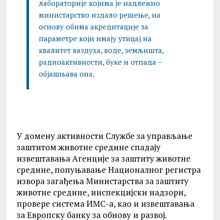
лабораторије којима је надлежно
министарство издало решење, на
основу обима акредитације за
параметре који имају утицај на
квалитет ваздуха, воде, земљишта,
радиоактивности, буке и отпада –
објашњава она.
У домену активности Службе за управљање
заштитом животне средине спадају
извештавања Агенције за заштиту животне
средине, попуњавање Националног регистра
извора загађења Министарства за заштиту
животне средине, инспекцијски надзори,
провере система ИМС-а, као и извештавања
за Европску банку за обнову и развој.