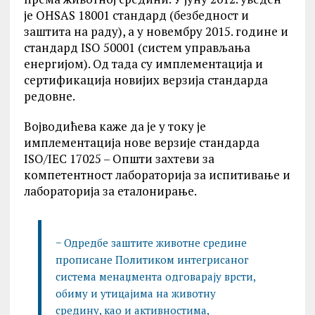
је OHSAS 18001 стандард (безбедност и
заштита на раду), а у новембру 2015. године и
стандард ISO 50001 (систем управљања
енергијом). Од тада су имплементација и
сертификација новијих верзија стандарда
редовне.
Војводићева каже да је у току је
имплементација нове верзије стандарда
ISO/IEC 17025 – Општи захтеви за
компетентност лабораторија за испитивање и
лабораторија за еталонирање.
− Одредбе заштите животне средине
прописане Политиком интегрисаног
система менаџмента одговарају врсти,
обиму и утицајима на животну
средину, као и активностима,