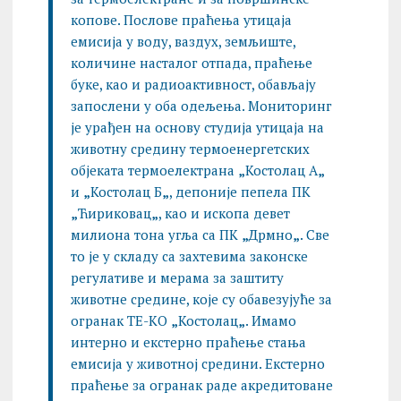
копове. Послове праћења утицаја
емисија у воду, ваздух, земљиште,
количине насталог отпада, праћење
буке, као и радиоактивност, обављају
запослени у оба одељења. Мониторинг
је урађен на основу студија утицаја на
животну средину термоенергетских
објеката термоелектрана
„
Костолац А
„
и
„
Костолац Б
„
, депоније пепела ПК
„
Ћириковац
„
, као и ископа девет
милиона тона угља са ПК
„
Дрмно
„
. Све
то је у складу са захтевима законске
регулативе и мерама за заштиту
животне средине, које су обавезујуће за
огранак ТЕ-КО
„
Костолац
„
. Имамо
интерно и екстерно праћење стања
емисија у животној средини. Екстерно
праћење за огранак раде акредитоване