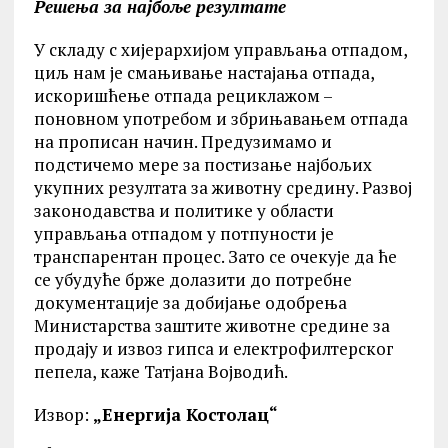
Решења за најбоље резултате
У складу с хијерархијом управљања отпадом,
циљ нам је смањивање настајања отпада,
искоришћење отпада рециклажом –
поновном употребом и збрињавањем отпада
на прописан начин. Предузимамо и
подстичемо мере за постизање најбољих
укупних резултата за животну средину. Развој
законодавства и политике у области
управљања отпадом у потпуности је
транспарентан процес. Зато се очекује да ће
се убудуће брже долазити до потребне
документације за добијање одобрења
Министарства заштите животне средине за
продају и извоз гипса и електрофилтерског
пепела, каже Татјана Војводић.
Извор:
„Енергија Костолац“