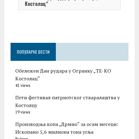
Kостолац“
On 0
Чест
Град
Церо
ПОПУЛАРНЕ ВЕСТИ
Обележен Дан рудара у Огранку „ТЕ-KО
Kостолац“
41 views
Пети фестивал патриотског стваралаштва у
Костолцу
19 views
Производња копа „Дрмно“ за осам месеци:
Ископано 5,6 милиона тона угља
9 views