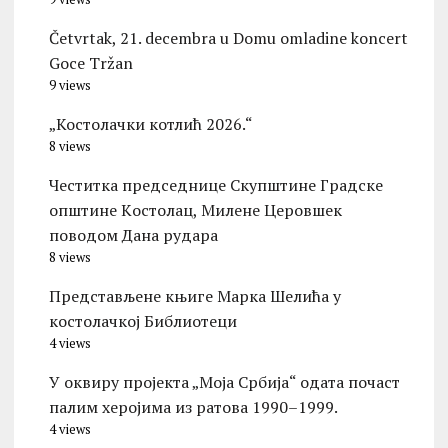
Četvrtak, 21. decembra u Domu omladine koncert
Goce Tržan
9 views
„Костолачки котлић 2026.“
8 views
Честитка председнице Скупштине Градске
општине Kостолац, Милене Церовшек
поводом Дана рудара
8 views
Представљене књиге Марка Шелића у
костолачкој Библиотеци
4 views
У оквиру пројекта „Моја Србија“ одата почаст
палим херојима из ратова 1990–1999.
4 views