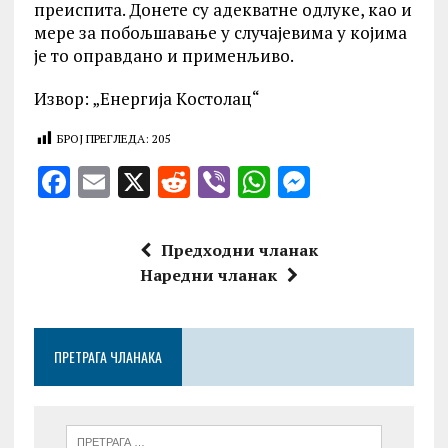
преиспита. Донете су адекватне одлуке, као и
мере за побољшавање у случајевима у којима
је то оправдано и применљиво.
Извор: „Енергија Kостолац“
БРОЈ ПРЕГЛЕДА:
205
F
E
X
R
V
W
M
a
m
e
ib
h
es
ce
ai
d
er
at
se
Предходни чланак
b
l
di
s
n
Наредни чланак
o
t
A
g
o
p
er
ПРЕТРАГА ЧЛАНАКА
k
p