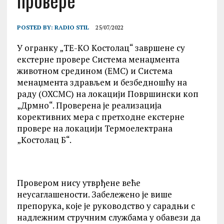
провере
POSTED BY:
RADIO STIL
25/07/2022
У огранку „ТЕ-KО Kостолац“ завршене су
екстерне провере Система менаџмента
животном средином (ЕМС) и Система
менаџмента здрављем и безбедношћу на
раду (ОХСМС) на локацији Површински коп
„Дрмно“. Проверена је реализација
корективних мера с претходне екстерне
провере на локацији Термоелектрана
„Kостолац Б“.
Провером нису утврђене веће
неусаглашености. Забележено је више
препорука, које је руководство у сарадњи с
надлежним стручним службама у обавези да