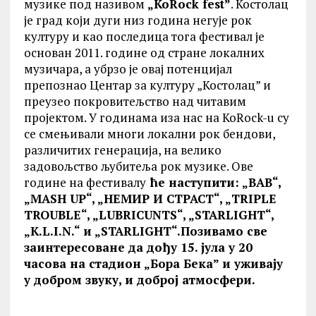
музике под називом
„КоRock fest”
. Костолац
је град који дуги низ година негује рок
културу и као последица тога фестивал је
основан 2011. године од стране локалних
музичара, а убрзо је овај потенцијал
препознао Центар за културу „Костолац” и
преузео покровитељство над читавим
пројектом. У годинама иза нас на KoRock-u су
се смењивали многи локални рок бендови,
различитих генерација, на велико
задовољство љубитеља рок музике. Ове
године на фестивалу
ће наступити: „BAB“,
„MASH UP“, „НЕМИР И СТРАСТ“, „TRIPLE
TROUBLE“, „LUBRICUNTS“, „STARLIGHT“,
„K.L.I.N.“ и „STARLIGHT“.Позивамо све
заинтересоване да дођу 15. јула у 20
часова на стадион „Бора Бека” и уживају
у добром звуку, и доброј атмосфери.