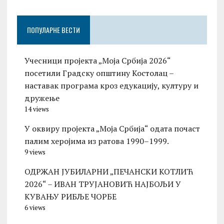
ПОПУЛАРНЕ ВЕСТИ
Учесници пројекта „Моја Србија 2026“
посетили Градску општину Костолац –
наставак програма кроз едукацију, културу и
дружење
14 views
У оквиру пројекта „Моја Србија“ одата почаст
палим херојима из ратова 1990–1999.
9 views
ОДРЖАН ЈУБИЛАРНИ „ПЕЧАНСКИ КОТЛИЋ
2026“ – ИВАН ТРУЈАНОВИЋ НАЈБОЉИ У
КУВАЊУ РИБЉЕ ЧОРБЕ
6 views