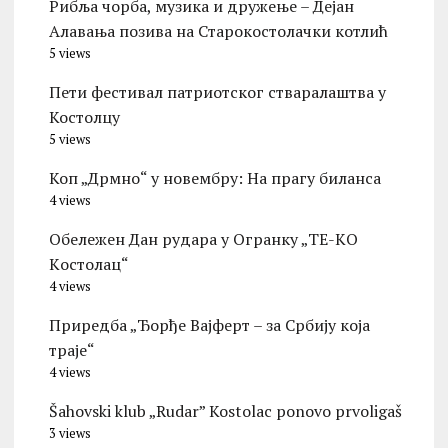
Рибља чорба, музика и дружење – Дејан
Алавања позива на Старокостолачки котлић
5 views
Пети фестивал патриотског стваралаштва у
Костолцу
5 views
Коп „Дрмно“ у новембру: На прагу биланса
4 views
Обележен Дан рудара у Огранку „ТЕ-KО
Kостолац“
4 views
Приредба „Ђорђе Вајферт – за Србију која
траје“
4 views
Šahovski klub „Rudar” Kostolac ponovo prvoligaš
3 views