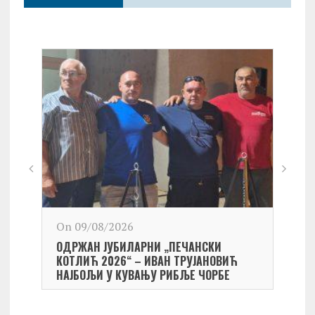
On 09/08/2026
On 0
ОДРЖАН ЈУБИЛАРНИ „ПЕЧАНСКИ
Kост
КОТЛИЋ 2026“ – ИВАН ТРУЈАНОВИЋ
екипа
НАЈБОЉИ У КУВАЊУ РИБЉЕ ЧОРБЕ
Небо