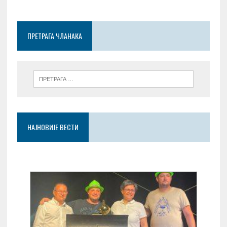
o
t
A
g
o
p
er
ПРЕТРАГА ЧЛАНАКА
k
p
НАЈНОВИЈЕ ВЕСТИ