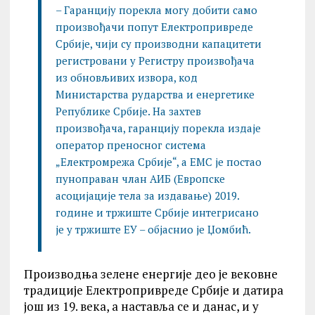
– Гаранцију порекла могу добити само
произвођачи попут Електропривреде
Србије, чији су производни капацитети
регистровани у Регистру произвођача
из обновљивих извора, код
Министарства рударства и енергетике
Републике Србије. На захтев
произвођача, гаранцију порекла издаје
оператор преносног система
„Електромрежа Србије“, а ЕМС је постао
пуноправан члан АИБ (Европске
асоцијације тела за издавање) 2019.
године и тржиште Србије интегрисано
је у тржиште ЕУ – објаснио је Џомбић.
Производња зелене енергије део је вековне
традиције Електропривреде Србије и датира
још из 19. века, а наставља се и данас, и у