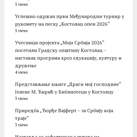
5 views
Успешно одржан први Међународни турнир у
рукомету на песку „Костолац опен 2026“
5 views
Учесници пројекта „Моја Србија 2026“
посетили Градску општину Костолац –
наставак програма кроз едукацију, културу и
дружење
4 views
Представљање књиге „Драги мој господине“
Јелене М. Ћирић у Библиотеци у Костолцу
3 views
Приредба „Ђорђе Вајферт – за Србију која
траје“
3 views
Наставља се асфалтирање путева на