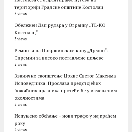
територији Градске општине Костолац
3 views
Обележен Дан рудара у Огранку „ТЕ-KО
Kостолац“
3 views
Ремонти на Површинском копу „Дрмно“:
Спремни за високо постављене циљеве
2 views
Званично саопштење Цркве Светог Максима
Исповедника: Прослава предстојећих
божићних празника протећи ће у измењеним
околностима
2 views
Испуњено обећање – нови трафо у најкраћем
року
2 views