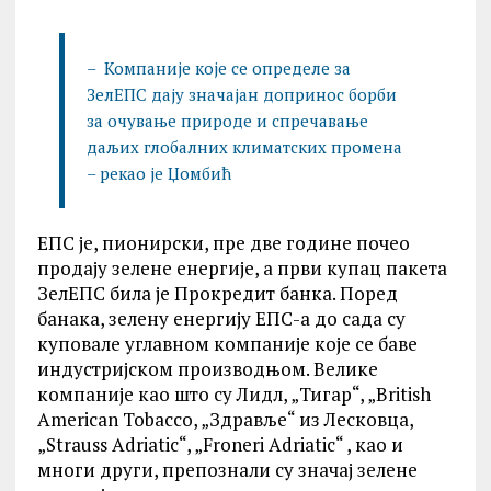
– Компаније које се определе за
ЗелЕПС дају значајан допринос борби
за очување природе и спречавање
даљих глобалних климатских промена
– рекао је Џомбић
ЕПС је, пионирски, пре две године почео
продају зелене енергије, а први купац пакета
ЗелЕПС била је Прокредит банка. Поред
банака, зелену енергију ЕПС-а до сада су
куповале углавном компаније које се баве
индустријском производњом. Велике
компаније као што су Лидл, „Тигар“, „British
American Tobacco, „Здравље“ из Лесковца,
„Strauss Adriatic“, „Froneri Adriatic“ , као и
многи други, препознали су значај зелене