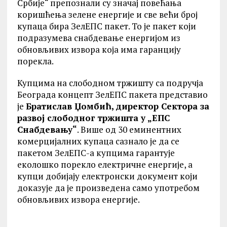
Србије“ препознали су значај повећања
коришћења зелене енергије и све већи број
купаца бира ЗелЕПС пакет. То је пакет који
подразумева снабдевање енергијом из
обновљивих извора која има гаранцију
порекла.
Купцима на слободном тржишту са подручја
Београда концепт ЗелЕПС пакета представио
је
Братислав Џомбић, директор Сектора за
развој слободног тржишта у „ЕПС
Снабдевању“
. Више од 30 еминентних
комерцијалних купаца сазнало је да се
пакетом ЗелЕПС-а купцима гарантује
еколошко порекло електричне енергије, а
купци добијају електронски документ који
доказује да је произведена само употребом
обновљивих извора енергије.