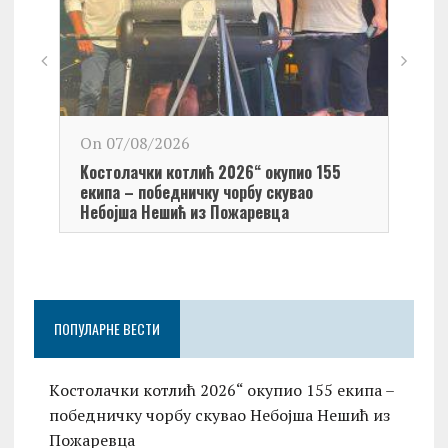
On 0
On 07/08/2026
Обел
Kостолачки котлић 2026“ окупио 155
Kост
екипа – победничку чорбу скувао
Небојша Нешић из Пожаревца
ПОПУЛАРНЕ ВЕСТИ
Kостолачки котлић 2026“ окупио 155 екипа –
победничку чорбу скувао Небојша Нешић из
Пожаревца