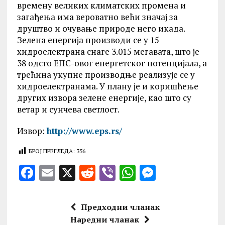
времену великих климатских промена и
загађења има вероватно већи значај за
друштво и очување природе него икада.
Зелена енергија производи се у 15
хидроелектрана снаге 3.015 мегавата, што је
38 одсто ЕПС-овог енергетског потенцијала, а
трећина укупне производње реализује се у
хидроелектранама. У плану је и коришћење
других извора зелене енергије, као што су
ветар и сунчева светлост.
Извор:
http://www.eps.rs/
БРОЈ ПРЕГЛЕДА:
356
F
E
X
R
V
W
M
a
m
e
ib
h
es
ce
ai
d
er
at
se
Предходни чланак
b
l
di
s
n
Наредни чланак