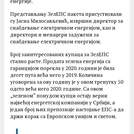
енергије.
Представљању ЗелЕПС пакета присуствовали
су Јасна Милосављевић, извршни директор за
снабдевање електричном енергијом, као и
директори и менаџери задужени за
снабдевање електричном енергијом.
Број заинтересованих купаца за ЗелЕПС
стално расте. Продата зелена енергија са
гаранцијом порекла у 2020. години је била
десет пута већа него у 2019. Количина
уговорена за ову годину је у овом тренутку 50
одсто већа него 2020. године. Са овом
„зеленом“ понудом купци остају верни
највећој енергетској компанији у Србији, а
један број њих препознаје настојање ЕПС-а да
држи корак са Европском унијом и светом.