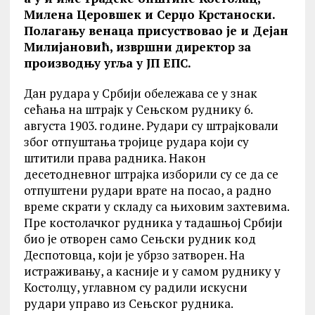
Милена Церовшек и Серџо Крстаноски.
Полагању венаца присуствовао је и Дејан
Милијановић, извршни директор за
производњу угља у ЈП ЕПС.
Дан рудара у Србији обележава се у знак
сећања на штрајк у Сењском руднику 6.
августа 1903. године. Рудари су штрајковали
због отпуштања тројице рудара који су
штитили права радника. Након
десетодневног штрајка изборили су се да се
отпуштени рудари врате на посао, а радно
време скрати у складу са њиховим захтевима.
Пре костолачког рудника у тадашњој Србији
био је отворен само Сењски рудник код
Деспотовца, који је убрзо затворен. На
истраживању, а касније и у самом руднику у
Костолцу, углавном су радили искусни
рудари управо из Сењског рудника.