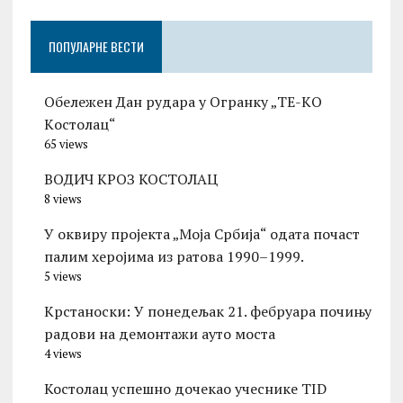
ПОПУЛАРНЕ ВЕСТИ
Обележен Дан рудара у Огранку „ТЕ-KО
Kостолац“
65 views
ВОДИЧ КРОЗ КОСТОЛАЦ
8 views
У оквиру пројекта „Моја Србија“ одата почаст
палим херојима из ратова 1990–1999.
5 views
Kрстаноски: У понедељак 21. фебруара почињу
радови на демонтажи ауто моста
4 views
Костолац успешно дочекао учеснике TID