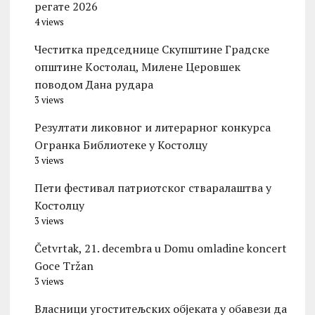
регате 2026
4 views
Честитка председнице Скупштине Градске
општине Kостолац, Милене Церовшек
поводом Дана рудара
3 views
Резултати ликовног и литерарног конкурса
Огранка Библиотеке у Костолцу
3 views
Пети фестивал патриотског стваралаштва у
Костолцу
3 views
Četvrtak, 21. decembra u Domu omladine koncert
Goce Tržan
3 views
Власници угоститељских објеката у обавези да