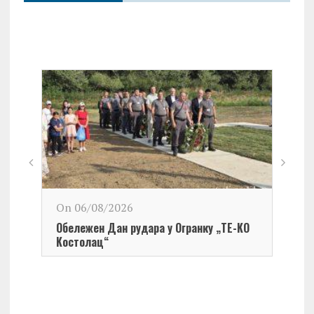
On 06/08/2026
Обележен Дан рудара у Огранку „ТЕ-KО
Kостолац“
On 0
Чест
Град
Церо