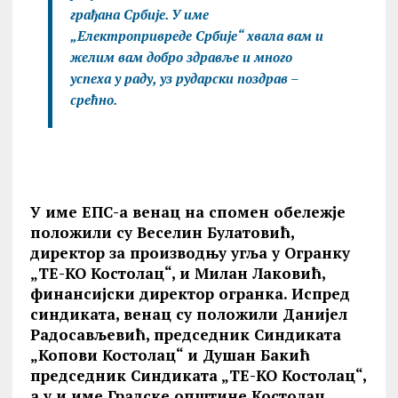
грађана Србије. У име
„Електропривреде Србије“ хвала вам и
желим вам добро здравље и много
успеха у раду, уз рударски поздрав –
срећно.
У име ЕПС-а венац на спомен обележје
положили су Веселин Булатовић,
директор за производњу угља у Огранку
„ТЕ-КО Костолац“, и Милан Лаковић,
финансијски директор огранка. Испред
синдиката, венац су положили Данијел
Радосављевић, председник Синдиката
„Копови Костолац“ и Душан Бакић
председник Синдиката „ТЕ-КО Костолац“,
а у и име Градске општине Костолац,