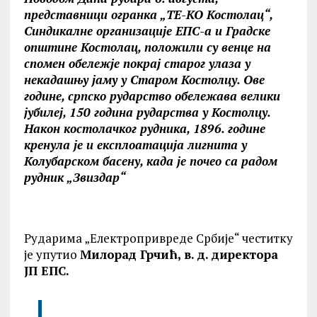
представници огранка „ТЕ-КО Костолац“,
Синдикалне организације ЕПС-а и Градске
општине Костолац, положили су венце на
спомен обележје покрај старог улаза у
некадашњу јаму у Старом Костолцу. Ове
године, српско рударство обележава велики
јубилеј, 150 година рударства у Костолцу.
Након костолачког рудника, 1896. године
кренула је и експлоатација лигнита у
Колубарском басену, када је почео са радом
рудник „Звиздар“
Рударима „Електропривреде Србије“ честитку
је упутио
Милорад Грчић, в. д. директора
ЈП ЕПС.