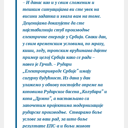
–
И данас као и у свим сложеним и
тешким ситуацијама ви сте увек на
висини задатка и хвала вам на томе.
Деценијама доказујете да сте
најстабилнији стуб производње
електричне енергије у Србији. Сваки дан,
у свим временским условима, по мразу,
киши, леду, тропским врућинама дајете
пример целој Србији како се ради –
навео је Грчић. – Рудари
„Електропривреде Србије“ имају
сигурну будућност. Из дана у дан
улажемо у обнову постојеће опреме на
коповима Рударског басена „Колубара“ и
копа „Дрмно“, а настављамо са
започетим пројектима модернизације
рударске производње. Стварамо боље
услове за ваш рад, за што боље
резултате ЕПС-а и бољи живот