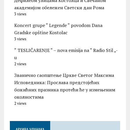
Дефилеом улицама Костолца и Свечаном
академијом обележен Светски дан Рома
3 views
Koncert grupe “ Legende “ povodom Dana
Gradske opštine Kostolac
3 views
“ TESLIČARENJE “ – nova emisija na “ Radio Stil „-
u
2 views
Званично саопштење Цркве Светог Максима
Исповедника: Прослава предстојећих
божићних празника протећи ће у измењеним
околностима
2 views
АРХИВА ЧЛАНАКА