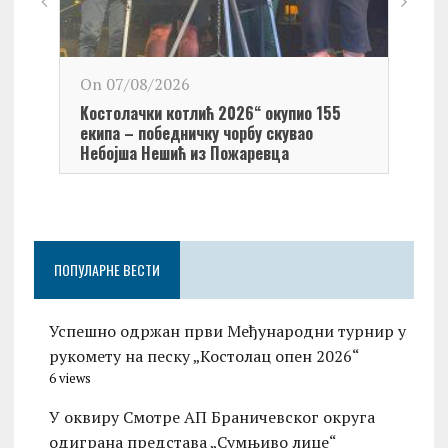
On 0
On 07/08/2026
Обел
Kостолачки котлић 2026“ окупио 155
Kост
екипа – победничку чорбу скувао
Небојша Нешић из Пожаревца
ПОПУЛАРНЕ ВЕСТИ
Успешно одржан први Међународни турнир у
рукомету на песку „Костолац опен 2026“
6 views
У оквиру Смотре АП Браничевског округа
одиграна представа „Сумњиво лице“