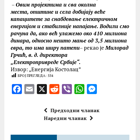
–
Овим пројектима и сва околна
места,
општине и села добијају веће
капацитете за
снабдевање електричном
енергијом и стабилније
напајање. Водили смо
рачуна да, ако већ
улажемо око 410 милиона
динара, односно
нешто мање од 3,5 милиона
евра, то има ширу namenu
– рекао је
Милорад
Грчић, в. д. директора
„Електропривредe
Србије“.
Извор: „Енергија Костолац”
БРОЈ ПРЕГЛЕДА:
554
F
E
X
R
V
W
M
a
m
e
ib
h
es
ce
ai
d
er
at
se
Предходни чланак
b
l
di
s
n
Наредни чланак
o
t
A
g
o
p
er