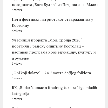
позоришта „Бата Булић“ из Петровца на Млави
4 views
Пети фестивал патриотског стваралаштва у
Костолцу
4 views
Учесници пројекта „Моја Србија 2026“
посетили Градску општину Костолац –
наставак програма кроз едукацију, културу и
дружење
3 views
„Oni koji dolaze“ – 24. Smotra dečijeg folklora
3 views
RK ,,Rudar“domaćin finalnog turnira Lige mlađih
kategorija
3 views