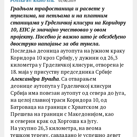
POSTED BY:
RADIO STIL
01/06/2019
Градњом трафостаница и
расвете у
тунелима, на петљама
и на платним
станицама
у Грделичкој клисури на
Коридору
10, ЕПС је значајно
учествовао у овом
пројекту.
Посебно је важно што је
обезбеђено
двоструко напајање
за оба тунела.
П
оследња деоница аутопута на јужном
краку
Коридора 10 кроз Србију, у дужини
од 26,3
километра у Грделичкој клисури,
отворена је
18. маја у присуству председника
Србије
Александра Вучића
. Са отварањем
деонице
аутопута у Грделичкој клисури
Србија има повезан
аутопут од севера до југа,
на целој главној траси
Коридора 10, од
Батроваца на граници с Хрватском
до
Прешева на граници с Македонијом, као
и
северни крак од Хоргоша ка југу.
На укупно 26,3 километра, на веома
тешком
терену, савладано је успешно девет