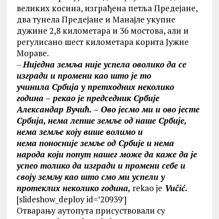
великих
косина, изграђена петља Предејане,
два
тунела Предејане и Манајле укупне
дужине 2,8
километара и 36 мостова, али и
регулисано
шест километара корита Јужне
Мораве.
–
Ниједна земља није успела оволико да
се
изгради и промени као што је то
учинила
Србија у претходних неколико
година – рекао
је председник Србије
Александар Вучић. – Ово
јесмо ми и ово јесте
Србија, нема лепше земље
од наше Србије,
нема земље коју више волимо и
нема поносније земље од Србије и нема
народа
који попут нашег може да каже да је
успео толико
да изгради и промени себе и
своју земљу као што
смо ми успели у
протеклих неколико година,
rekao je
Vučić.
[slideshow_deploy id=’20939′]
Отварању аутопута присуствовали су