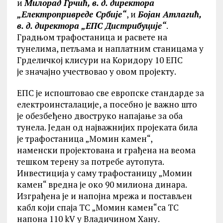
и
Милорад Грчић, в. д. директора
„Електропривредe
Србије“
, и
Бојан Атлагић,
в. д. директора „ЕПС
Дистрибуције“
.
Градњом трафостаница и расвете
на
тунелима, петљама и наплатним станицама
у
Грделичкој клисури на Коридору 10 ЕПС
је
значајно учествовао у овом пројекту.
ЕПС је испоштовао све европске стандарде
за
електроинсталације, а посебно је важно што
је обезбеђено двоструко напајање за оба
тунела.
Један од најважнијих пројеката била
је
трафостаница „Момин камен“,
наменски
пројектована и грађена на веома
тешком
терену за потребе аутопута.
Инвестиција у саму
трафостаницу „Момин
камен“ вредна је око 90
милиона динара.
Изграђена је и напојна мрежа
и постављен
кабл који спаја ТС „Момин камен“са ТС
напона 110 kV у Владичином Хану.