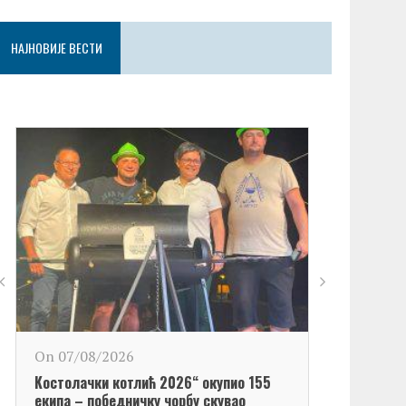
НАЈНОВИЈЕ ВЕСТИ
On 06/08/2
On 07/08/2026
Обележен Да
Kостолачки котлић 2026“ окупио 155
Kостолац“
екипа – победничку чорбу скувао