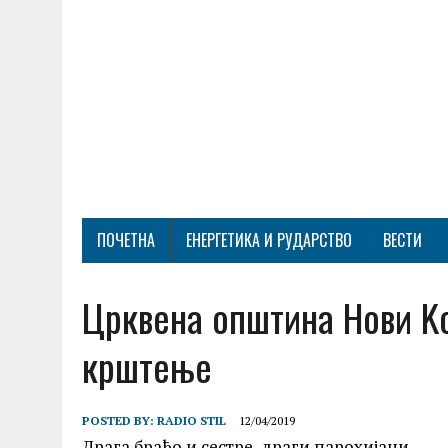
ПОЧЕТНА
ЕНЕРГЕТИКА И РУДАРСТВО
ВЕСТИ
Црквена општина Нови Kо
крштење
POSTED BY:
RADIO STIL
12/04/2019
Драга браћо и сестре, драги парохијани