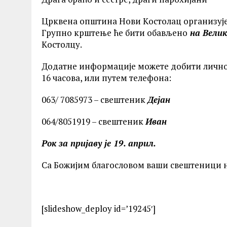
Црквена општина Нови Kостолац организуј
Групно крштење ће бити обављено
на Велик
Kостолцу.
Додатне информације можете добити лично 
16 часова, или путем телефона:
063/ 7085973 – свештеник
Дејан
064/8051919 – свештеник
Иван
Рок за пријаву је 19. април.
Са Божијим благословом ваши свештеници 
[slideshow_deploy id=’19245′]