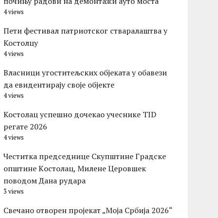
почињу радови на демонтажи ауто моста
4 views
Пети фестивал патриотског стваралаштва у
Костолцу
4 views
Власници угоститељских објеката у обавези
да евидентирају своје објекте
4 views
Костолац успешно дочекао учеснике TID
регате 2026
4 views
Честитка председнице Скупштине Градске
општине Kостолац, Милене Церовшек
поводом Дана рудара
3 views
Свечано отворен пројекат „Моја Србија 2026“