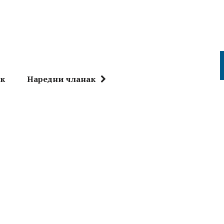
ак
Наредни чланак