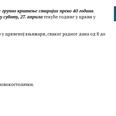
е
групно крштење старијих преко 40 година
.
у суботу, 27. априла
текуће године у цркви у
у црквеној књижари, сваког радног дана од 8 до
новокостолачки.