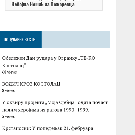
Небојша Нешић из Пожаревца
ПОПУЛАРНЕ ВЕСТИ
Обележен Дан рудара у Огранку „ТЕ-KО
Kостолац“
68 views
ВОДИЧ КРОЗ КОСТОЛАЦ
8 views
У оквиру пројекта „Моја Србија“ одата почаст
палим херојима из ратова 1990–1999.
5 views
Kрстаноски: У понедељак 21. фебруара