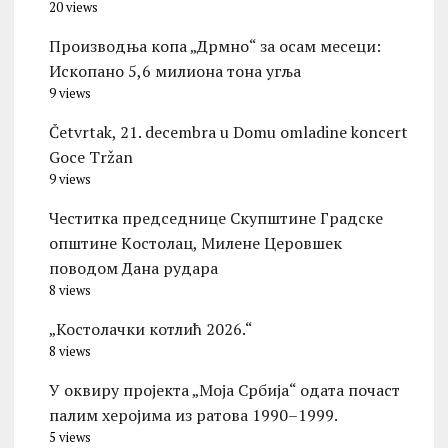
20 views
Производња копа „Дрмно“ за осам месеци:
Ископано 5,6 милиона тона угља
9 views
Četvrtak, 21. decembra u Domu omladine koncert
Goce Tržan
9 views
Честитка председнице Скупштине Градске
општине Kостолац, Милене Церовшек
поводом Дана рудара
8 views
„Костолачки котлић 2026.“
8 views
У оквиру пројекта „Моја Србија“ одата почаст
палим херојима из ратова 1990–1999.
5 views