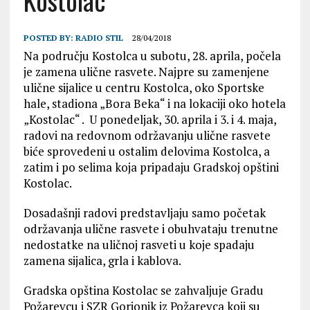
Kostolac
POSTED BY:
RADIO STIL
28/04/2018
Na području Kostolca u subotu, 28. aprila, počela
je zamena ulične rasvete. Najpre su zamenjene
ulične sijalice u centru Kostolca, oko Sportske
hale, stadiona „Bora Beka“ i na lokaciji oko hotela
„Kostolac“ . U ponedeljak, 30. aprila i 3. i 4. maja,
radovi na redovnom održavanju ulične rasvete
biće sprovedeni u ostalim delovima Kostolca, a
zatim i po selima koja pripadaju Gradskoj opštini
Kostolac.
Dosadašnji radovi predstavljaju samo početak
održavanja ulične rasvete i obuhvataju trenutne
nedostatke na uličnoj rasveti u koje spadaju
zamena sijalica, grla i kablova.
Gradska opština Kostolac se zahvaljuje Gradu
Požarevcu i SZR Gorionik iz Požarevca koji su