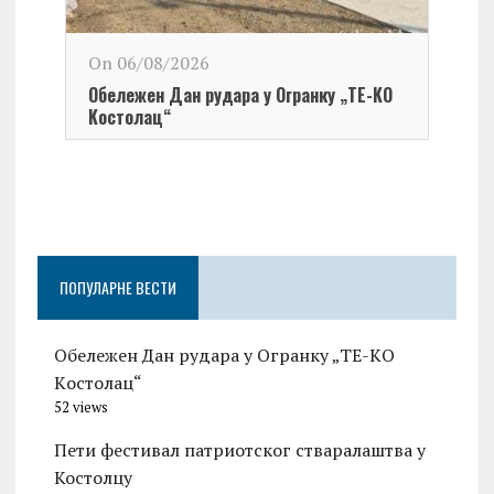
On 06/08/2026
Обележен Дан рудара у Огранку „ТЕ-KО
Kостолац“
On 0
Чест
Град
Церо
ПОПУЛАРНЕ ВЕСТИ
Обележен Дан рудара у Огранку „ТЕ-KО
Kостолац“
52 views
Пети фестивал патриотског стваралаштва у
Костолцу