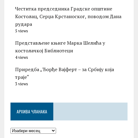
Честитка председника Градске општине
Костолац, Серџа Крстаноског, поводом Дана
рудара
5 views
Представљене књиге Марка Шелића у
костолачкој Библиотеци
4 views
Приредба „Ђорђе Вајферт – за Србију која
траје“
3 views
АРХИВА ЧЛАНАКА