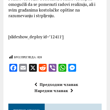
omogućili da se pomenuti radovi realizuju, ali i
svim građanima kostolačke opštine na
razumevanju i strpljenju.
[slideshow_deploy id=’12411′]
БРОЈ ПРЕГЛЕДА:
828
F
E
X
R
V
W
M
a
m
e
ib
h
es
ce
ai
d
er
at
se
Предходни чланак
b
l
di
s
n
Наредни чланак
o
t
A
g
o
p
er