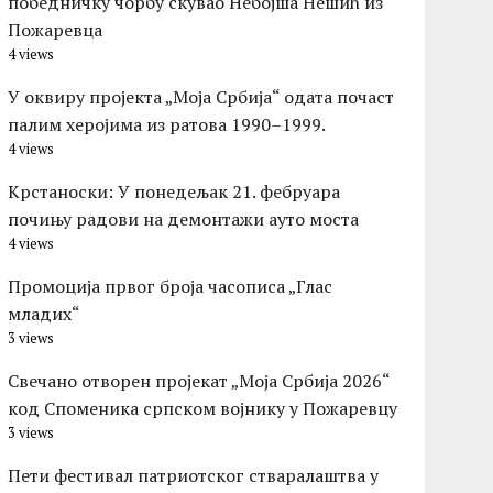
победничку чорбу скувао Небојша Нешић из
Пожаревца
4 views
У оквиру пројекта „Моја Србија“ одата почаст
палим херојима из ратова 1990–1999.
4 views
Kрстаноски: У понедељак 21. фебруара
почињу радови на демонтажи ауто моста
4 views
Промоција првог броја часописа „Глас
младих“
3 views
Свечано отворен пројекат „Моја Србија 2026“
код Споменика српском војнику у Пожаревцу
3 views
Пети фестивал патриотског стваралаштва у