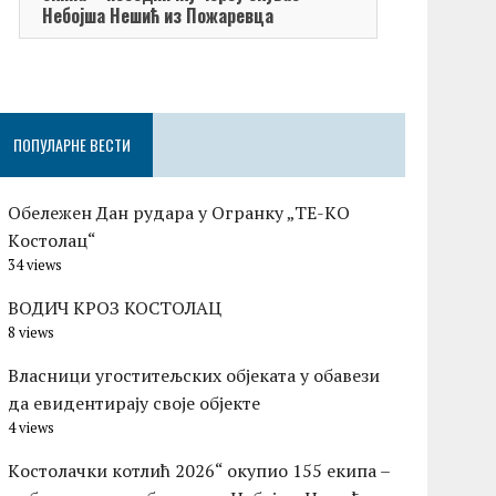
Небојша Нешић из Пожаревца
ПОПУЛАРНЕ ВЕСТИ
Обележен Дан рудара у Огранку „ТЕ-KО
Kостолац“
34 views
ВОДИЧ КРОЗ КОСТОЛАЦ
8 views
Власници угоститељских објеката у обавези
да евидентирају своје објекте
4 views
Kостолачки котлић 2026“ окупио 155 екипа –