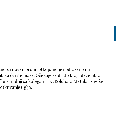
učno sa novembrom, otkopano je i odloženo na
bika čvrste mase. Očekuje se da do kraja decembra
 u saradnji sa kolegama iz „Kolubara Metala“ završe
tkrivanje uglјa.