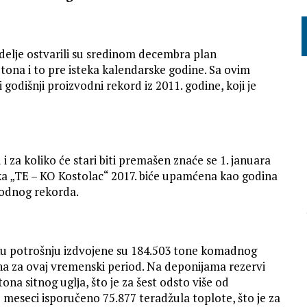
lјe ostvarili su sredinom decembra plan
 tona i to pre isteka kalendarske godine. Sa ovim
odišnji proizvodni rekord iz 2011. godine, koji je
 i za koliko će stari biti premašen znaće se 1. januara
ka „TE – KO Kostolac“ 2017. biće upamćena kao godina
vodnog rekorda.
oku potrošnju izdvojene su 184.503 tone komadnog
čina za ovaj vremenski period. Na deponijama rezervi
na sitnog uglјa, što je za šest odsto više od
 meseci isporučeno 75.877 teradžula toplote, što je za