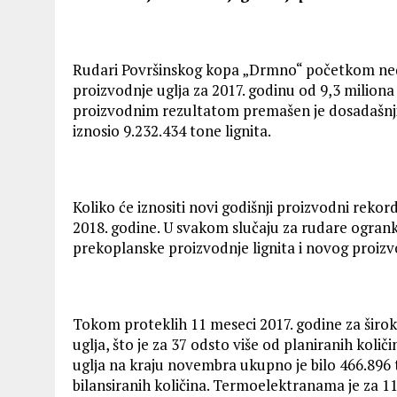
Rudari Površinskog kopa „Drmno“ početkom nede
proizvodnje uglјa za 2017. godinu od 9,3 miliona
proizvodnim rezultatom premašen je dosadašnji g
iznosio 9.232.434 tone lignita.
Koliko će iznositi novi godišnji proizvodni rekord
2018. godine. U svakom slučaju za rudare ogran
prekoplanske proizvodnje lignita i novog proiz
Tokom proteklih 11 meseci 2017. godine za šir
uglјa, što je za 37 odsto više od planiranih koli
uglјa na kraju novembra ukupno je bilo 466.896 to
bilansiranih količina. Termoelektranama je za 11