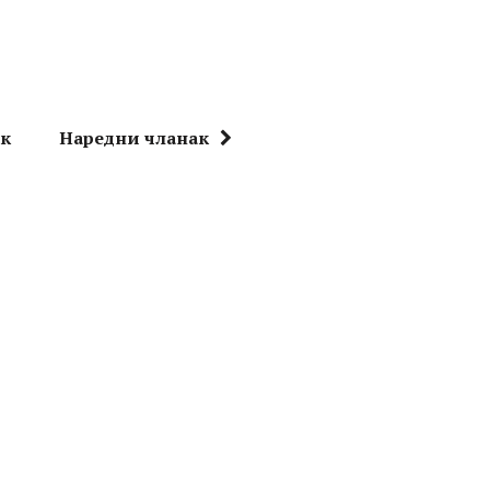
ак
Наредни чланак