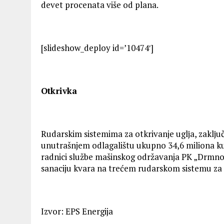
devet procenata više od plana.
[slideshow_deploy id=’10474′]
Otkrivka
Rudarskim sistemima za otkrivanje uglјa, zaklј
unutrašnjem odlagalištu ukupno 34,6 miliona ku
radnici službe mašinskog održavanja PK „Drmno“
sanaciju kvara na trećem rudarskom sistemu za o
Izvor: EPS Energija