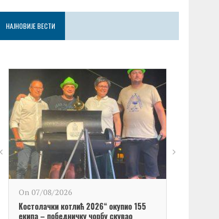
НАЈНОВИЈЕ ВЕСТИ
On 06/08/2
On 07/08/2026
Обележен Да
Kостолачки котлић 2026“ окупио 155
Kостолац“
екипа – победничку чорбу скувао