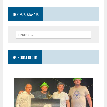
o
t
A
g
o
p
er
ПРЕТРАГА ЧЛАНАКА
k
p
НАЈНОВИЈЕ ВЕСТИ