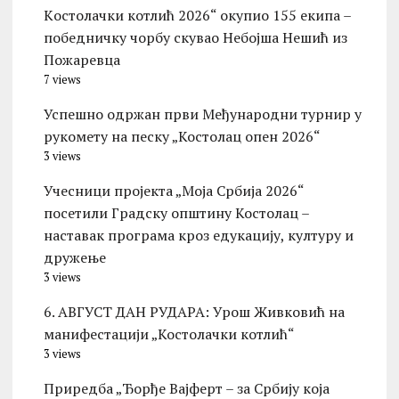
Kостолачки котлић 2026“ окупио 155 екипа –
победничку чорбу скувао Небојша Нешић из
Пожаревца
7 views
Успешно одржан први Међународни турнир у
рукомету на песку „Костолац опен 2026“
3 views
Учесници пројекта „Моја Србија 2026“
посетили Градску општину Костолац –
наставак програма кроз едукацију, културу и
дружење
3 views
6. АВГУСТ ДАН РУДАРА: Урош Живковић на
манифестацији „Костолачки котлић“
3 views
Приредба „Ђорђе Вајферт – за Србију која