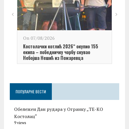
On 0
On 07/08/2026
Обел
Kостолачки котлић 2026“ окупио 155
Kост
екипа – победничку чорбу скувао
Небојша Нешић из Пожаревца
ПОПУЛАРНЕ ВЕСТИ
Обележен Дан рудара у Огранку „ТЕ-KО
Kостолац“
9 views