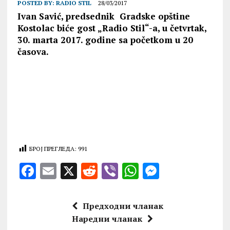
POSTED BY:
RADIO STIL
28/03/2017
Ivan Savić, predsednik Gradske opštine
Kostolac biće gost „Radio Stil“-a, u četvrtak,
30. marta 2017. godine sa početkom u 20
časova.
БРОЈ ПРЕГЛЕДА:
991
F
E
X
R
V
W
M
a
m
e
ib
h
es
ce
ai
d
er
at
se
Предходни чланак
b
l
di
s
n
Наредни чланак