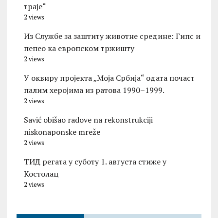
траје“
2 views
Из Службе за заштиту животне средине: Гипс и
пепео ка европском тржишту
2 views
У оквиру пројекта „Моја Србија“ одата почаст
палим херојима из ратова 1990–1999.
2 views
Savić obišao radove na rekonstrukciji
niskonaponske mreže
2 views
ТИД регата у суботу 1. августа стиже у
Костолац
2 views