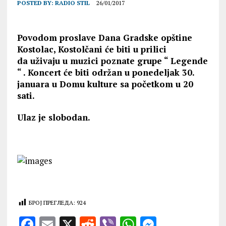
POSTED BY:
RADIO STIL
26/01/2017
Povodom proslave Dana Gradske opštine
Kostolac, Kostolčani će biti u prilici
da uživaju u muzici poznate grupe
“ Legende
“ . Koncert će biti održan u ponedeljak 30.
januara u Domu kulture sa početkom u 20
sati.
Ulaz je slobodan.
БРОЈ ПРЕГЛЕДА:
924
F
E
X
R
V
W
M