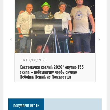
On 0
On 07/08/2026
Обел
Kостолачки котлић 2026“ окупио 155
Kост
екипа – победничку чорбу скувао
Небојша Нешић из Пожаревца
ПОПУЛАРНЕ ВЕСТИ