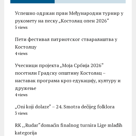
Успешно одржан први Међународни турнир у
рукомету на песку „Костолац опен 2026“
5 views
Пети фестивал патриотског стваралаштва у
Костолцу
4 views
Учесници пројекта „Моја Србија 2026“
посетили Градску општину Костолац –
наставак програма кроз едукацију, културу и
дружење
4 views
„Oni koji dolaze“ – 24. Smotra dečijeg folklora
3 views
RK ,,Rudar“domaćin finalnog turnira Lige mlađih
kategorija