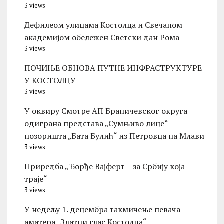
3 views
Дефилеом улицама Костолца и Свечаном
академијом обележен Светски дан Рома
3 views
ПОЧИЊЕ ОБНОВА ПУТНЕ ИНФРАСТРУКТУРЕ
У КОСТОЛЦУ
3 views
У оквиру Смотре АП Браничевског округа
одиграна представа „Сумњиво лице“
позоришта „Бата Булић“ из Петровца на Млави
3 views
Приредба „Ђорђе Вајферт – за Србију која
траје“
3 views
У недељу 1. децембра такмичење певача
аматера „Златни глас Костолца“