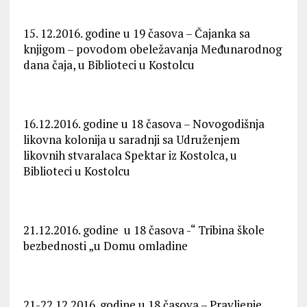
15. 12.2016. godine u 19 časova – Čajanka sa
knjigom – povodom obeležavanja Međunarodnog
dana čaja, u Biblioteci u Kostolcu
16.12.2016. godine u 18 časova – Novogodišnja
likovna kolonija u saradnji sa Udruženjem
likovnih stvaralaca Spektar iz Kostolca, u
Biblioteci u Kostolcu
21.12.2016. godine u 18 časova -“ Tribina škole
bezbednosti „u Domu omladine
21-22.12.2016. godine u 18 časova – Pravljenje