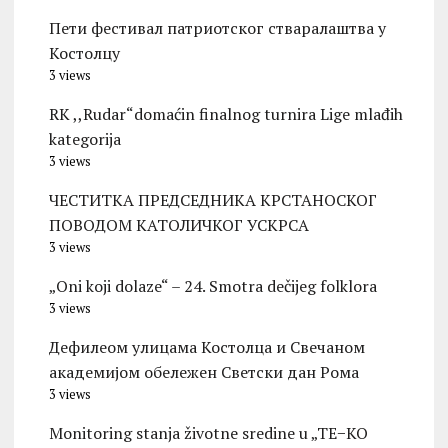
Пети фестивал патриотског стваралаштва у
Костолцу
3 views
RK ,,Rudar“domaćin finalnog turnira Lige mlađih
kategorija
3 views
ЧЕСТИТКА ПРЕДСЕДНИКА КРСТАНОСКОГ
ПОВОДОМ КАТОЛИЧКОГ УСКРСА
3 views
„Oni koji dolaze“ – 24. Smotra dečijeg folklora
3 views
Дефилеом улицама Костолца и Свечаном
академијом обележен Светски дан Рома
3 views
Monitoring stanja životne sredine u „TE−KO