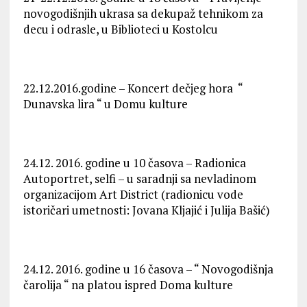
novogodišnjih ukrasa sa dekupaž tehnikom za
decu i odrasle, u Biblioteci u Kostolcu
22.12.2016.godine – Koncert dečjeg hora “
Dunavska lira “ u Domu kulture
24.12. 2016. godine u 10 časova – Radionica
Autoportret, selfi – u saradnji sa nevladinom
organizacijom Art District (radionicu vode
istoričari umetnosti: Jovana Kljajić i Julija Bašić)
24.12. 2016. godine u 16 časova – “ Novogodišnja
čarolija “ na platou ispred Doma kulture