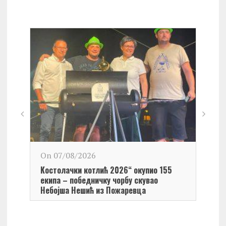
On 0
On 07/08/2026
Обел
Kостолачки котлић 2026“ окупио 155
Kост
екипа – победничку чорбу скувао
Небојша Нешић из Пожаревца