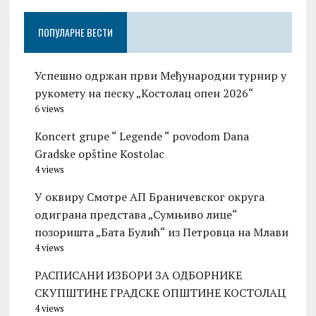
ПОПУЛАРНЕ ВЕСТИ
Успешно одржан први Међународни турнир у
рукомету на песку „Костолац опен 2026“
6 views
Koncert grupe “ Legende “ povodom Dana
Gradske opštine Kostolac
4 views
У оквиру Смотре АП Браничевског округа
одиграна представа „Сумњиво лице“
позоришта „Бата Булић“ из Петровца на Млави
4 views
РАСПИСАНИ ИЗБОРИ ЗА ОДБОРНИКЕ
СКУПШТИНЕ ГРАДСКЕ ОПШТИНЕ КОСТОЛАЦ
4 views