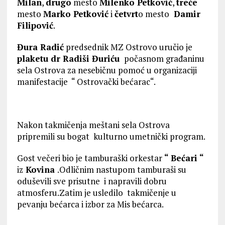
Milan
,
drugo
mesto
Milenko Petković
,
treće
mesto
Marko Petković
i
četvrt
o mesto
Damir
Filipović
.
Đura Radić
predsednik MZ Ostrovo uručio je
plaketu dr Radiši Đuriću
počasnom građaninu
sela Ostrova za nesebičnu pomoć u organizaciji
manifestacije “ Ostrovački bećarac“.
Nakon takmičenja meštani sela Ostrova
pripremili su bogat kulturno umetnički program.
Gost večeri bio je tamburaški orkestar
“ Bećari “
iz
Kovina
.Odličnim nastupom tamburaši su
oduševili sve prisutne i napravili dobru
atmosferu.Zatim je usledilo takmičenje u
pevanju bećarca i izbor za Mis bećarca.