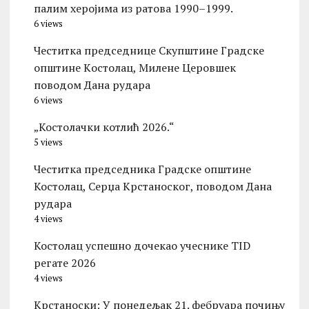
палим херојима из ратова 1990–1999.
6 views
Честитка председнице Скупштине Градске
општине Kостолац, Милене Церовшек
поводом Дана рудара
6 views
„Костолачки котлић 2026.“
5 views
Честитка председника Градске општине
Костолац, Серџа Крстаноског, поводом Дана
рудара
4 views
Костолац успешно дочекао учеснике TID
регате 2026
4 views
Kрстаноски: У понедељак 21. фебруара почињу