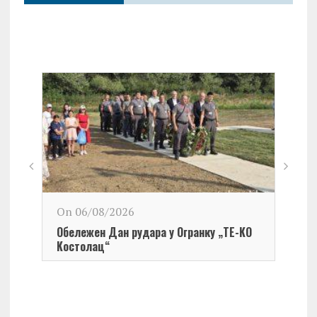
On 06/08/2026
Обележен Дан рудара у Огранку „ТЕ-KО
Kостолац“
On 0
Чест
Град
Церо