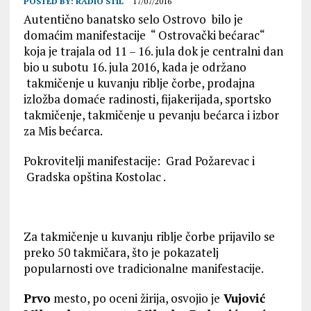
POSTED BY:
RADIO STIL
17/07/2016
Autentično banatsko selo Ostrovo bilo je
domaćim manifestacije “ Ostrovački bećarac“
koja je trajala od 11 – 16. jula dok je centralni dan
bio u subotu 16. jula 2016, kada je održano
takmičenje u kuvanju riblje čorbe, prodajna
izložba domaće radinosti, fijakerijada, sportsko
takmičenje, takmičenje u pevanju bećarca i izbor
za Mis bećarca.
Pokrovitelji manifestacije: Grad Požarevac i
Gradska opština Kostolac .
Za takmičenje u kuvanju riblje čorbe prijavilo se
preko 50 takmičara, što je pokazatelj
popularnosti ove tradicionalne manifestacije.
Prvo
mesto, po oceni žirija, osvojio je
Vujović