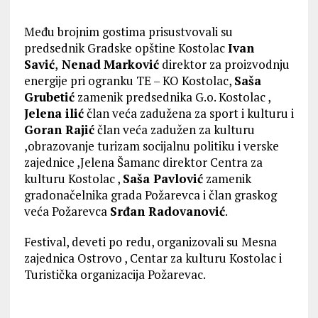
Među brojnim gostima prisustvovali su
predsednik Gradske opštine Kostolac
Ivan
Savić
,
Nenad
Marković
direktor za proizvodnju
energije pri ogranku TE – KO Kostolac,
Saša
Grubetić
zamenik predsednika G.o. Kostolac ,
Jelena ilić
član veća zadužena za sport i kulturu i
Goran Rajić
član veća zadužen za kulturu
,obrazovanje turizam socijalnu politiku i verske
zajednice ,Jelena Šamanc direktor Centra za
kulturu Kostolac ,
Saša Pavlović
zamenik
gradonačelnika grada Požarevca i član graskog
veća Požarevca
Srđan Radovanović
.
Festival, deveti po redu, organizovali su Mesna
zajednica Ostrovo , Centar za kulturu Kostolac i
Turistička organizacija Požarevac.