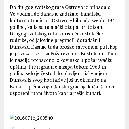
Do drugog svetskog rata Ostrovo je pripadalo
Vojvodini i do danas je zadržalo banatsku
kulturnu tradiciju .Ostrvo je bilo ada sve do 1941.
godine, kada su nemački okupatori tokom
Drugog svetskog rata, koristeći kostolačke
rudnike, od jalovine pregradili dotadašnji
Dunavac. Kasnije tuda prošao savremeni put, koji
je povezao selo sa Požarevcom i Kostolcom. Tada
je naselje prebačeno iz kovinske u požarevačku
opštinu. Pre izgradnje nasipa tokom 1960-ih
godina selo je često bilo plavljeno izlivanjem
Dunava iz svog korita.Sve još uvek miriše na
Banat tipična vojvođanska gradnja kuća, šorovi,
usporeni ritam života kao i arteški bunari.