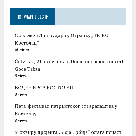
ПОПУЛАРНЕ ВЕСТИ
Обележен Дан рудара у Огранку „ТЕ-KО
Kостолац“
60 views
Četvrtak, 21. decembra u Domu omladine koncert
Goce Tržan
9 views
ВОДИЧ КРОЗ КОСТОЛАЦ
8 views
Пети фестивал патриотског стваралаштва у
Костолцу
8 views
У оквиру пројекта „Моја Србија“ одата почаст