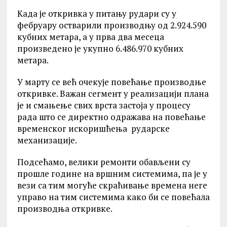
Када је откривка у питању рудари су у
фебруару остварили производњу од 2.924.590
кубних метара, а у прва два месеца
произведено је укупно 6.486.970 кубних
метара.
У марту се већ очекује повећање производње
откривке. Важан сегмент у реализацији плана
је и смањење свих врста застоја у процесу
рада што се директно одражава на повећање
временског искоришћења рударске
механизације.
Подсећамо, велики ремонти обављени су
прошле године на вршним системима, па је у
вези са тим могуће скраћивање времена неге
управо на тим системима како би се повећала
производња откривке.