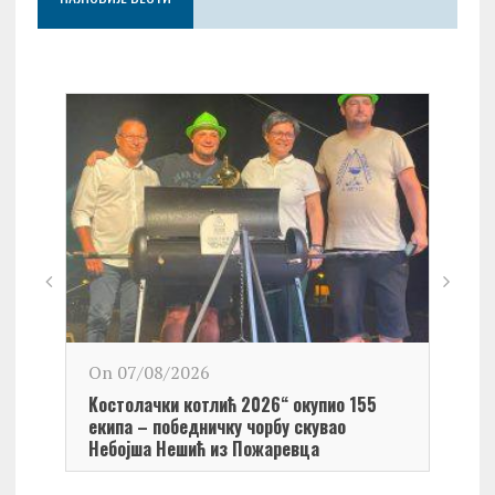
On 0
On 07/08/2026
Обел
Kостолачки котлић 2026“ окупио 155
Kост
екипа – победничку чорбу скувао
Небојша Нешић из Пожаревца