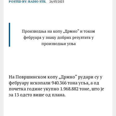
POSTED BY:
RADIO STIL
26/03/2025
Производња на копу „Дрмно“ и током
фебруара у знаку добрих резултата у
производњи угља
На Површинском копу „Дрмно“ рудари су у
фебруару ископали 940.366 тона угља, а од
почетка године укупно 1.968.882 тоне, што је
за 13 одсто више од плана.