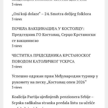
3 views
„Oni koji dolaze“ – 24. Smotra dečijeg folklora
3 views
ПОЧЕЛА ВАКЦИНАЦИЈА У КОСТОЛЦУ:
Председник ГО Костолац, Серџо Крстаноски
се вакцинисао
3 views
ЧЕСТИТКА ПРЕДСЕДНИКА КРСТАНОСКОГ
ПОВОДОМ КАТОЛИЧКОГ УСКРСА
3 views
Успешно одржан први Међународни турнир у
рукомету на песку „Костолац опен 2026“
3 views
Koalicija Partija ujedinjenih penzionera Srbije –
Srpska radikalna stranka predala listu za učešće