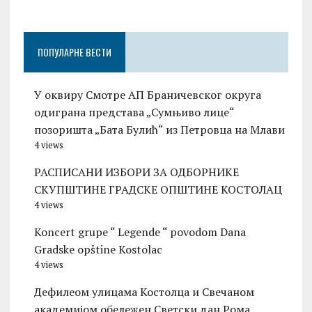
ПОПУЛАРНЕ ВЕСТИ
У оквиру Смотре АП Браничевског округа
одиграна представа „Сумњиво лице“
позоришта „Бата Булић“ из Петровца на Млави
4 views
РАСПИСАНИ ИЗБОРИ ЗА ОДБОРНИКЕ
СКУПШТИНЕ ГРАДСКЕ ОПШТИНЕ КОСТОЛАЦ
4 views
Koncert grupe “ Legende “ povodom Dana
Gradske opštine Kostolac
4 views
Дефилеом улицама Костолца и Свечаном
академијом обележен Светски дан Рома